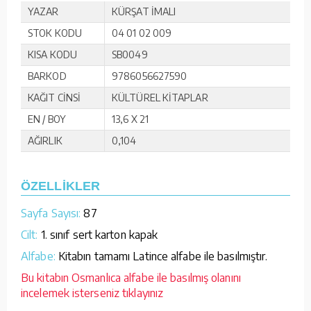
YAZAR
KÜRŞAT İMALI
STOK KODU
04 01 02 009
KISA KODU
SB0049
BARKOD
9786056627590
KAĞIT CİNSİ
KÜLTÜREL KİTAPLAR
EN / BOY
13,6 X 21
AĞIRLIK
0,104
ÖZELLİKLER
Sayfa Sayısı:
87
Cilt:
1. sınıf sert karton kapak
Alfabe:
Kitabın tamamı Latince alfabe ile basılmıştır.
Bu kitabın Osmanlıca alfabe ile basılmış olanını
incelemek isterseniz tıklayınız