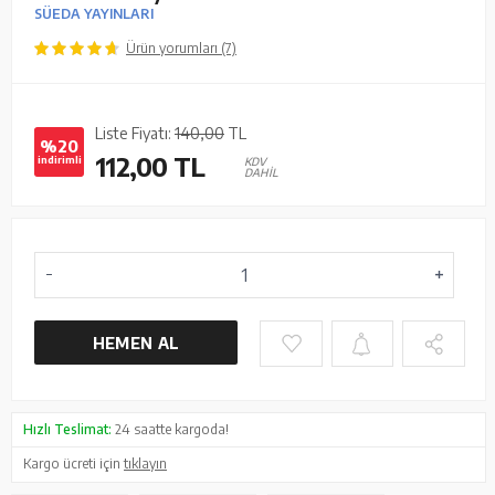
SÜEDA YAYINLARI
Ürün yorumları (7)
Liste Fiyatı:
140,00
TL
%20
112,00
TL
indirimli
KDV
DAHİL
HEMEN AL
Hızlı Teslimat:
24 saatte kargoda!
Kargo ücreti için
tıklayın