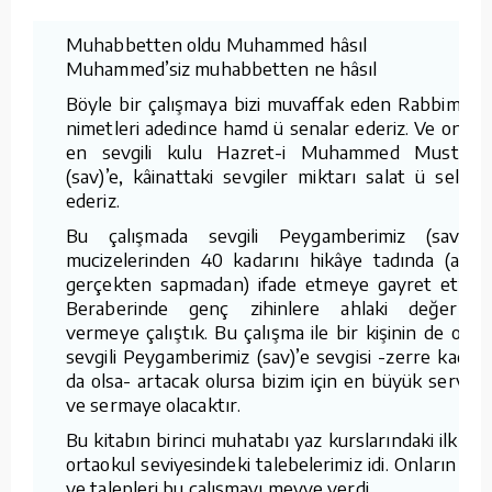
Muhabbetten oldu Muhammed hâsıl
Muhammed’siz muhabbetten ne hâsıl
Böyle bir çalışmaya bizi muvaffak eden Rabbimize
nimetleri adedince hamd ü senalar ederiz. Ve onun
en sevgili kulu Hazret-i Muhammed Mustafa
(sav)’e, kâinattaki sevgiler miktarı salat ü selam
ederiz.
Bu çalışmada sevgili Peygamberimiz (sav)'in
mucizelerinden 40 kadarını hikâye tadında (ama
gerçekten sapmadan) ifade etmeye gayret ettik.
Beraberinde genç zihinlere ahlaki değerleri
vermeye çalıştık. Bu çalışma ile bir kişinin de olsa
sevgili Peygamberimiz (sav)’e sevgisi -zerre kadar
da olsa- artacak olursa bizim için en büyük servet
ve sermaye olacaktır.
Bu kitabın birinci muhatabı yaz kurslarındaki ilk ve
ortaokul seviyesindeki talebelerimiz idi. Onların ilgi
ve talepleri bu çalışmayı meyve verdi.