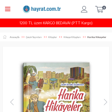
0
1200 TL üzeri KARGO BEDAVA! (PTT Kargo)
Anasayfa
Çocuk Yayınları
Kitaplar
Hikaye Kitapları
Harika Hikayeler