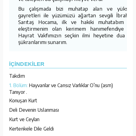
Bu çalışmada bizi muhatap alan ve yüksek
gayretleri ile yüzümüzü ağartan sevgili İbrahim
Sarıtaş Hocama, ilk ve hakiki muhatabım ve
eleştirmenim olan kerimem hanımefendiye ve
Hayrat Vakfımızın seçkin ilmi heyetine dua ve
şükranlarımı sunarım.
İÇİNDEKİLER
Takdim
1. Bölüm:
Hayvanlar ve Cansız Varlıklar O’nu (asm)
Tanıyor .
Konuşan Kurt
Deli Devenin Uslanması
Kurt ve Ceylan
Kertenkele Dile Geldi