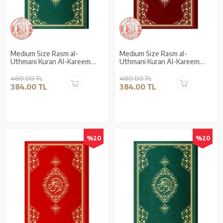
Medium Size Rasm al-
Medium Size Rasm al-
Uthmani Kuran Al-Kareem
Uthmani Kuran Al-Kareem
(Special, Green, Hardcover,
(Special, Blue, Hardcover,
Stamped)
Stamped)
480.00 TL
480.00 TL
384.00 TL
384.00 TL
%20
%20