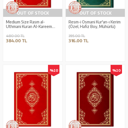
OUT OF STOCK
OUT OF STOCK
Medium Size Rasm al-
Resm-i Osmani Kur'an-ı Kerim
Uthmani Kuran Al-Kareem
(Özel, Hafız Boy, Mühürlü)
(Special, Pink, Hardcover,
Stamped)
480.00 TL
395.00 TL
384.00 TL
316.00 TL
%20
%20