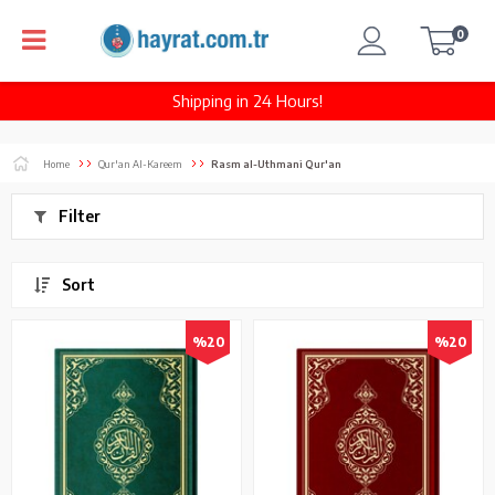
0
Shipping in 24 Hours!
Home
Qur'an Al-Kareem
Rasm al-Uthmani Qur'an
Filter
Sort
%20
%20