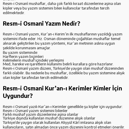
Resm-i Osmanî mushaflar, daha çok farklı kıraat düzenlerine aşina olan
kişiler veya bu yazım sistemini bilen kullanıcılar tarafından tercih
edilmektedir.
Resm-i Osmanî Yazım Nedir?
Resm-i Osmanî yazım, Kur’an-ı Kerim’in ilk mushaflarının yazıldığı yazım
sistemini ifade eder. Hz. Osman döneminde çoğaltılan mushaflar temel
alınarak geliştirilen bu yazım yöntemi, Kur’an metninin aslına uygun
şekilde korunmasını amaçlar.
Bu yazım sisteminde:
Harflerin yazım biçimleri
Kelimelerin mushaf içindeki yerleşimi
Med, hareke ve işaretlerin kullanımı belirli kurallara göre hazırlanır.
Resm-i Osmanî yazım düzeni, Türkiye’de yaygın olan mushaf düzeninden
farklı olabilir. Bu nedenle bu mushaflar, özellikle bu yazım sistemine alışık
olan kişiler tarafından tercih edilmelidir.
Resm-i Osmanî Kur’an-ı Kerimler Kimler İçin
Uygundur?
Resm-i Osmanî yazılı Kur’an-ı Kerimler genellikle şu kişiler için uygundur:
Resm-i Osmanî yazım sistemini bilenler
Farklı mushaf yazım düzenlerine aşina olanlar
Türkiye dışında kullanılan mushaf düzenine alışık olanlar
Türkiye’de yaygın olarak kullanılan Aliyyül Kârî imlasına alışık olan
kullanıcıların, satın almadan önce yazım düzenini kontrol etmeleri önerilir.