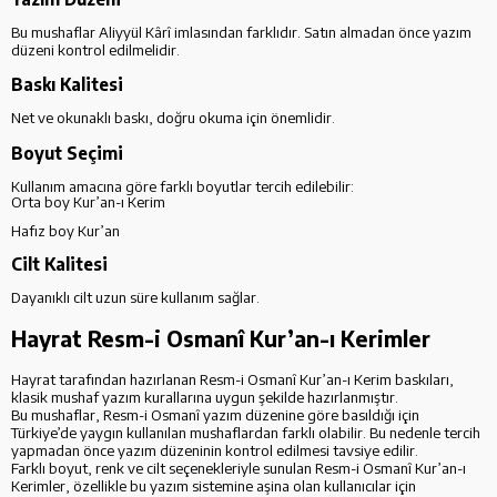
Bu mushaflar Aliyyül Kârî imlasından farklıdır. Satın almadan önce yazım
düzeni kontrol edilmelidir.
Baskı Kalitesi
Net ve okunaklı baskı, doğru okuma için önemlidir.
Boyut Seçimi
Kullanım amacına göre farklı boyutlar tercih edilebilir:
Orta boy Kur’an-ı Kerim
Hafız boy Kur’an
Cilt Kalitesi
Dayanıklı cilt uzun süre kullanım sağlar.
Hayrat Resm-i Osmanî Kur’an-ı Kerimler
Hayrat tarafından hazırlanan
Resm-i Osmanî Kur’an-ı Kerim baskıları
,
klasik mushaf yazım kurallarına uygun şekilde hazırlanmıştır.
Bu mushaflar, Resm-i Osmanî yazım düzenine göre basıldığı için
Türkiye’de yaygın kullanılan mushaflardan farklı olabilir. Bu nedenle tercih
yapmadan önce yazım düzeninin kontrol edilmesi tavsiye edilir.
Farklı boyut, renk ve cilt seçenekleriyle sunulan Resm-i Osmanî Kur’an-ı
Kerimler, özellikle bu yazım sistemine aşina olan kullanıcılar için