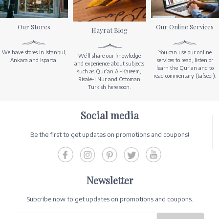
Our Stores
Our Online Services
Hayrat Blog
We have stores in Istanbul,
You can use our online
We’ll share our knowledge
Ankara and Isparta.
services to read, listen or
and experience about subjects
learn the Qur’an and to
such as Qur’an Al-Kareem,
read commentary (tafseer).
Risale-i Nur and Ottoman
Turkish here soon.
Social media
Be the first to get updates on promotions and coupons!
Newsletter
Subcribe now to get updates on promotions and coupons.