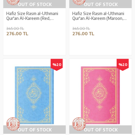
OUT OF STOCK
OUT OF STOCK
Hafiz Size Rasm al-Uthmani
Hafiz Size Rasm al-Uthmani
Qur'an Al-Kareem (Red,
Qur'an Al-Kareem (Maroon,
Stamped)
Stamped)
345.00 TL
345.00 TL
276.00 TL
276.00 TL
%20
%20
OUT OF STOCK
OUT OF STOCK