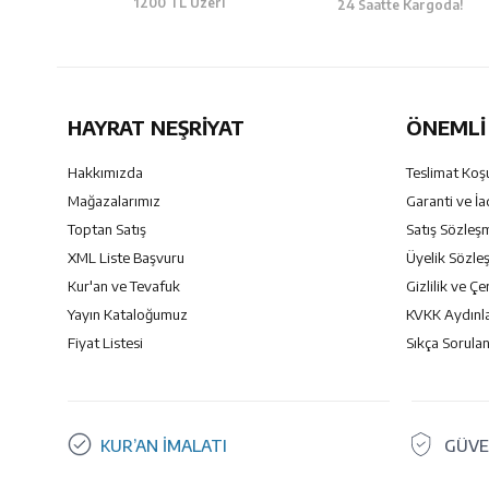
1200 TL Üzeri
24 Saatte Kargoda!
HAYRAT NEŞRIYAT
ÖNEMLI 
Hakkımızda
Teslimat Koşu
Mağazalarımız
Garanti ve İa
Toptan Satış
Satış Sözleş
XML Liste Başvuru
Üyelik Sözle
Kur'an ve Tevafuk
Gizlilik ve Çe
Yayın Kataloğumuz
KVKK Aydınl
Fiyat Listesi
Sıkça Sorulan
KUR’AN İMALATI
GÜVE