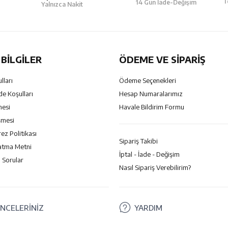
T
14 Gün İade-Değişim
Yalnızca Nakit
BILGILER
ÖDEME VE SİPARİŞ
lları
Ödeme Seçenekleri
de Koşulları
Hesap Numaralarımız
mesi
Havale Bildirim Formu
şmesi
rez Politikası
Sipariş Takibi
atma Metni
İptal - İade - Değişim
 Sorular
Nasıl Sipariş Verebilirim?
NCELERİNİZ
YARDIM