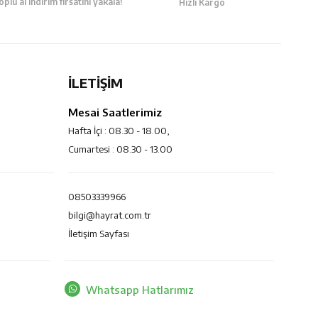
oplu al indirim fırsatını yakala!
Hızlı Kargo
İLETİŞİM
Mesai Saatlerimiz
Hafta İçi : 08.30 - 18.00,
Cumartesi : 08.30 - 13.00
08503339966
bilgi@hayrat.com.tr
İletişim Sayfası
Whatsapp Hatlarımız