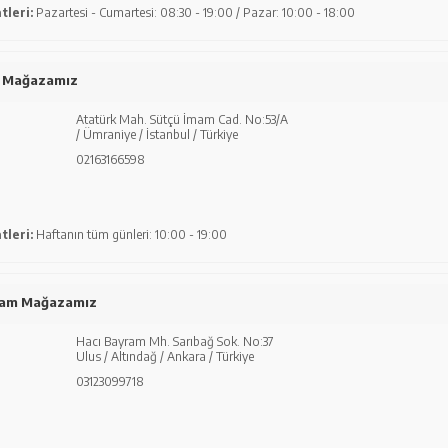
tleri:
Pazartesi - Cumartesi: 08:30 - 19:00 / Pazar: 10:00 - 18:00
 Mağazamız
Atatürk Mah. Sütçü İmam Cad. No:53/A
/ Ümraniye / İstanbul / Türkiye
02163166598
tleri:
Haftanın tüm günleri: 10:00 - 19:00
ram Mağazamız
Hacı Bayram Mh. Sarıbağ Sok. No:37
Ulus / Altındağ / Ankara / Türkiye
03123099718