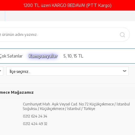
1200 TL üzeri KARGO BEDAVA! (PTT Kargo)
Çok Satanlar
Kampanyalar
5, 10, 15 TL
mece Mağazamız
Cumhuriyet Mah. Aşık Veysel Cad. No:72 Küçükçekmece / İstanbul
Soğuksu / Küçükçekmece / İstanbul / Türkiye
0212 624 24 34
0212 424 49 32