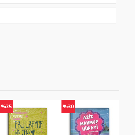
%25
%30
%2