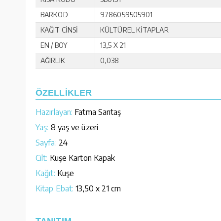
BARKOD
9786059505901
KAĞIT CİNSİ
KÜLTÜREL KİTAPLAR
EN / BOY
13,5 X 21
AĞIRLIK
0,038
ÖZELLİKLER
Hazırlayan:
Fatma Sarıtaş
Yaş:
8 yaş ve üzeri
Sayfa:
24
Cilt:
Kuşe Karton Kapak
Kağıt:
Kuşe
Kitap Ebat:
13,50 x 21 cm
TANITIM