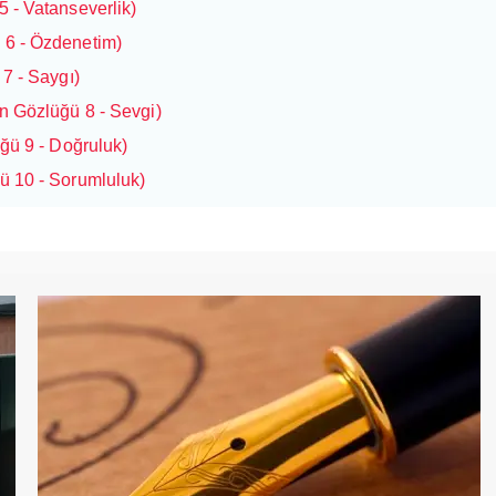
 - Vatanseverlik)
 6 - Özdenetim)
7 - Saygı)
n Gözlüğü 8 - Sevgi)
ğü 9 - Doğruluk)
ü 10 - Sorumluluk)