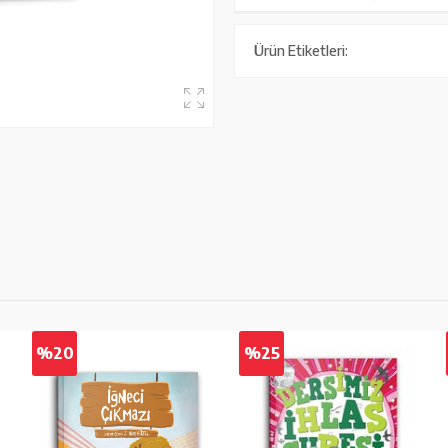
Ürün Etiketleri:
%20
%25