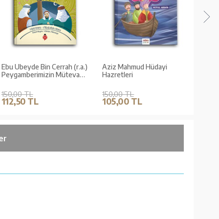
Ebu Ubeyde Bin Cerrah (r.a.)
Aziz Mahmud Hüdayi
Kur'
Peygamberimizin Mütevazi
Hazretleri
Öğre
Arkadaşı
150,00 TL
150,00 TL
135,
112,50 TL
105,00 TL
101
er