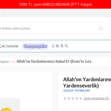
1200 TL üzeri KARGO BEDAVA! (PTT Kargo)
Çok Satanlar
Kampanyalar
5, 10, 15 TL
Allah'ım Yardımlarımızı Kabul Et (Enes'in Gözlüğü 3 - Yardımseverlik)
tapları
Allah'ım Yardımlarımı
Yardımseverlik)
SÜEDA YAYINLARI
Ürün yorumları (0)