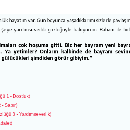
ünlük hayatım var. Gün boyunca yaşadıklarımı sizlerle paylaş
eye yardımseverlik gözlüğüyle bakıyorum. Babam ile birl
lmaları çok hoşuma gitti. Biz her bayram yeni bayr
uz. Ya yetimler? Onların kalbinde de bayram sevin
i gülücükleri şimdiden görür gibiyim.”
ğü 1 - Dostluk)
 - Sabır)
zlüğü 3 - Yardımseverlik)
dalet)