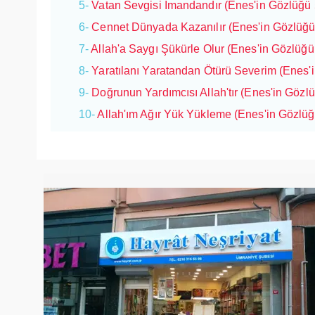
5-
Vatan Sevgisi İmandandır (Enes'in Gözlüğü 5
6-
Cennet Dünyada Kazanılır (Enes'in Gözlüğü
7-
Allah'a Saygı Şükürle Olur (Enes'in Gözlüğü 
8-
Yaratılanı Yaratandan Ötürü Severim (Enes'i
9-
Doğrunun Yardımcısı Allah'tır (Enes'in Gözlü
10-
Allah'ım Ağır Yük Yükleme (Enes'in Gözlüğ