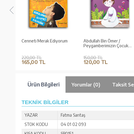
 1 /
Cenneti Merak Ediyorum
Abdullah Bin Ömer /
Peygamberimizin Çocuk
Dostları 5
220,00 TL
150,00 TL
165,00 TL
120,00 TL
Ürün Bilgileri
Yorumlar (0)
Taksit Se
TEKNİK BİLGİLER
YAZAR
Fatma Sarıtaş
STOK KODU
04 01 02 093
KISA KODU
SB0151