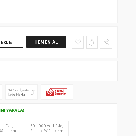
HEMEN AL
 EKLE
INI YAKALA!
et Ekle,
50 -
1000 Adet Ekle,
%7 İndirim
Sepette %10 İndirim