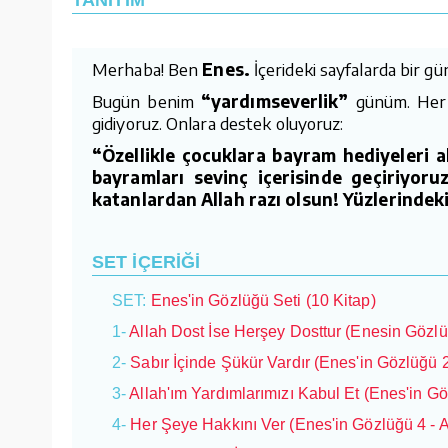
Merhaba! Ben
Enes.
İçerideki sayfalarda bir g
Bugün benim
“yardımseverlik”
günüm. Her ş
gidiyoruz. Onlara destek oluyoruz:
“Özellikle çocuklara bayram hediyeleri a
bayramları sevinç içerisinde geçiriyor
katanlardan Allah razı olsun! Yüzlerindek
SET İÇERİĞİ
SET:
Enes'in Gözlüğü Seti (10 Kitap)
1-
Allah Dost İse Herşey Dosttur (Enesin Gözlü
2-
Sabır İçinde Şükür Vardır (Enes'in Gözlüğü 2
3-
Allah'ım Yardımlarımızı Kabul Et (Enes'in Gö
4-
Her Şeye Hakkını Ver (Enes'in Gözlüğü 4 - A