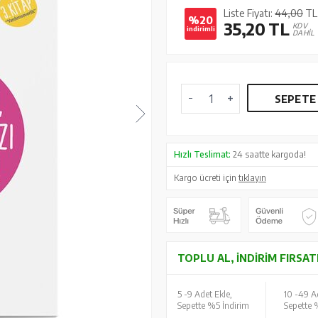
Liste Fiyatı:
44,00
TL
%20
35,20
TL
KDV
indirimli
DAHİL
SEPETE
Hızlı Teslimat:
24 saatte kargoda!
Kargo ücreti için
tıklayın
TOPLU AL, İNDIRIM FIRSAT
5 -
9 Adet Ekle,
10 -
49 Ad
Sepette %5 İndirim
Sepette 