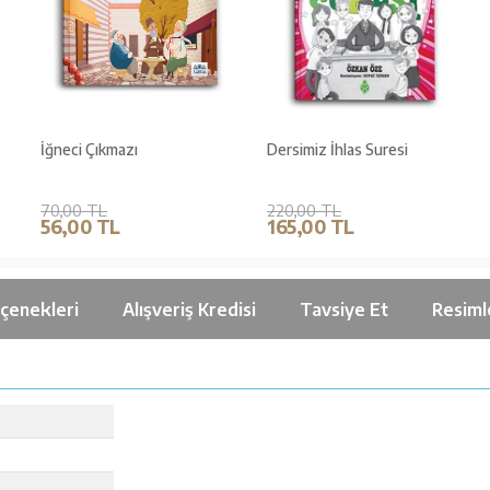
İğneci Çıkmazı
Dersimiz İhlas Suresi
70,00 TL
220,00 TL
56,00 TL
165,00 TL
çenekleri
Alışveriş Kredisi
Tavsiye Et
Resiml