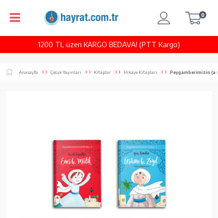
0
1200 TL üzeri KARGO BEDAVA! (PTT Kargo)
Anasayfa
Çocuk Yayınları
Kitaplar
Hikaye Kitapları
Peygamberimizin (a.s