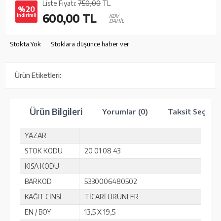
Liste Fiyatı:
750,00
TL
%20
600,00
TL
indirimli
KDV
DAHİL
Stokta Yok
Stoklara düşünce haber ver
Ürün Etiketleri:
Ürün Bilgileri
Yorumlar (0)
Taksit Seçenek
YAZAR
STOK KODU
20 01 08 43
KISA KODU
BARKOD
5330006480502
KAĞIT CİNSİ
TİCARİ ÜRÜNLER
EN / BOY
13,5 X 19,5