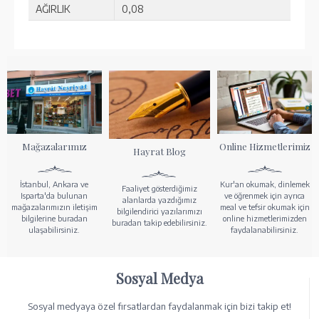
AĞIRLIK
0,08
Mağazalarımız
Online Hizmetlerimiz
Hayrat Blog
İstanbul, Ankara ve
Kur'an okumak, dinlemek
Faaliyet gösterdiğimiz
Isparta'da bulunan
ve öğrenmek için ayrıca
alanlarda yazdığımız
mağazalarımızın iletişim
meal ve tefsir okumak için
bilgilendirici yazılarımızı
bilgilerine buradan
online hizmetlerimizden
buradan takip edebilirsiniz.
ulaşabilirsiniz.
faydalanabilirsiniz.
Sosyal Medya
Sosyal medyaya özel fırsatlardan faydalanmak için bizi takip et!