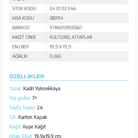
STOK KODU
04 01 02 046
KISA KODU
SB0114
BARKOD
9786059505567
KAĞIT CİNSİ
KÜLTÜREL KİTAPLAR
EN / BOY
19,9 X 19,9
AĞIRLIK
0,065
ÖZELLİKLER
Yazar:
Kadri Yüksekkaya
Yaş grubu:
7+
Sayfa Sayısı:
24
Cilt:
Karton Kapak
Kağıt:
Kuşe Kağıt
Kitap Ebat:
19,9x19,9 cm.