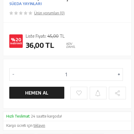
SÜEDA YAYINLARI
Ürün yorumları (0)
Liste Fiyatı:
45,00
TL
%20
36,00
TL
indirimli
KDV
DAHİL
HEMEN AL
Hızlı Teslimat:
24 saatte kargoda!
Kargo ücreti için
tıklayın