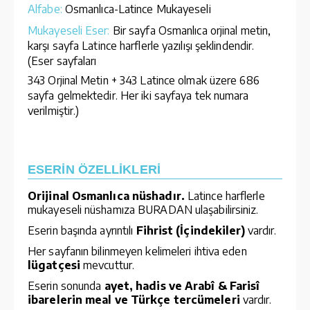
Alfabe:
Osmanlıca-Latince Mukayeseli
Mukayeseli Eser:
Bir sayfa Osmanlıca orjinal metin,
karşı sayfa Latince harflerle yazılışı şeklindendir.
(Eser sayfaları
343 Orjinal Metin + 343 Latince olmak üzere 686
sayfa gelmektedir. Her iki sayfaya tek numara
verilmiştir.)
ESERİN ÖZELLİKLERİ
Orijinal Osmanlıca nüshadır.
Latince harflerle
mukayeseli nüshamıza
BURADAN ulaşabilirsiniz.
Eserin başında ayrıntılı
Fihrist (İçindekiler)
vardır.
Her sayfanın bilinmeyen kelimeleri ihtiva eden
lügatçesi
mevcuttur.
Eserin sonunda
ayet, hadis ve Arabî & Farisî
ibarelerin meal ve Türkçe tercümeleri
vardır.