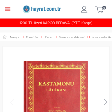
0
1200 TL üzeri KARGO BEDAVA! (PTT Kargo)
Anasayfa
Risale-i Nur
Eserler
Osmanlıca ve Mukayeseli
Kastamonu Lahika