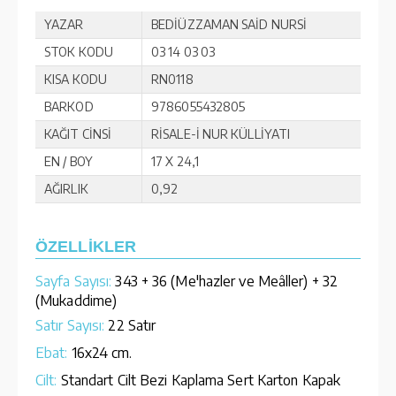
YAZAR
BEDİÜZZAMAN SAİD NURSİ
STOK KODU
03 14 03 03
KISA KODU
RN0118
BARKOD
9786055432805
KAĞIT CİNSİ
RİSALE-İ NUR KÜLLİYATI
EN / BOY
17 X 24,1
AĞIRLIK
0,92
ÖZELLİKLER
Sayfa Sayısı:
343 + 36 (Me'hazler ve Meâller) + 32
(Mukaddime)
Satır Sayısı:
22 Satır
Ebat:
16x24 cm.
Cilt:
Standart Cilt Bezi Kaplama Sert Karton Kapak