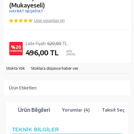
(Mukayeseli)
HAYRAT NEŞRİYAT
Ürün yorumları (4)
Liste Fiyatı:
620,00
TL
%20
496,00
TL
indirimli
KDV
DAHİL
Stokta Yok
Stoklara düşünce haber ver
Ürün Etiketleri:
Ürün Bilgileri
Yorumlar (4)
Taksit Seçenek
TEKNİK BİLGİLER