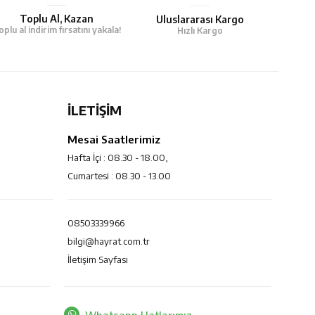
Toplu Al, Kazan
Uluslararası Kargo
oplu al indirim fırsatını yakala!
Hızlı Kargo
İLETİŞİM
Mesai Saatlerimiz
Hafta İçi : 08.30 - 18.00,
Cumartesi : 08.30 - 13.00
08503339966
bilgi@hayrat.com.tr
İletişim Sayfası
Whatsapp Hatlarımız