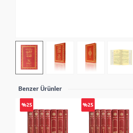
Benzer Ürünler
%25
%25