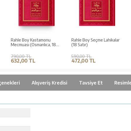
Rahle Boy Kastamonu
Rahle Boy Seçme Lahikalar
Mecmuası (Osmanlıca, 18
(18 Satır)
Satır)
790,00 TL
590,00 TL
632,00 TL
472,00 TL
çenekleri
Alışveriş Kredisi
Tavsiye Et
Resiml