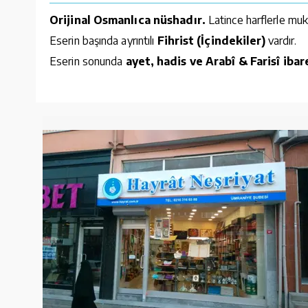
Orijinal Osmanlıca nüshadır.
Latince harflerle mu
Eserin başında ayrıntılı
Fihrist (İçindekiler)
vardır.
Eserin sonunda
ayet, hadis ve Arabî & Farisî ib