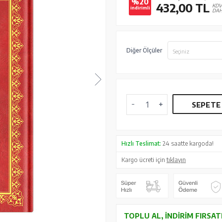
%20
432,00
TL
KD
indirimli
DAH
Diğer Ölçüler
Seçiniz
SEPETE
Hızlı Teslimat:
24 saatte kargoda!
Kargo ücreti için
tıklayın
TOPLU AL, İNDIRIM FIRSAT