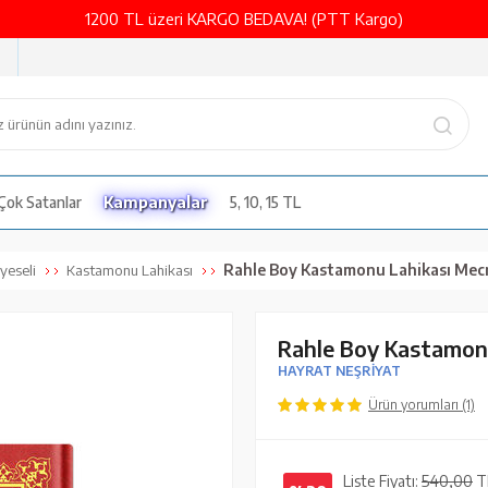
1200 TL üzeri KARGO BEDAVA! (PTT Kargo)
Çok Satanlar
Kampanyalar
5, 10, 15 TL
Rahle Boy Kastamonu Lahikası Mecmuası (
yeseli
Kastamonu Lahikası
Rahle Boy Kastamon
HAYRAT NEŞRİYAT
Ürün yorumları (1)
Liste Fiyatı:
540,00
T