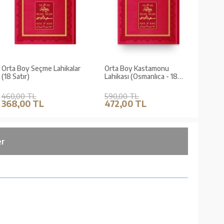
Orta Boy Seçme Lahikalar
Orta Boy Kastamonu
(18 Satır)
Lahikası (Osmanlıca - 18
Satır)
460,00 TL
590,00 TL
368,00 TL
472,00 TL
er