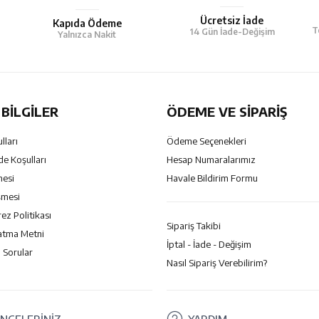
Ücretsiz İade
Kapıda Ödeme
T
14 Gün İade-Değişim
Yalnızca Nakit
BILGILER
ÖDEME VE SİPARİŞ
lları
Ödeme Seçenekleri
de Koşulları
Hesap Numaralarımız
mesi
Havale Bildirim Formu
şmesi
rez Politikası
Sipariş Takibi
atma Metni
İptal - İade - Değişim
 Sorular
Nasıl Sipariş Verebilirim?
NCELERİNİZ
YARDIM