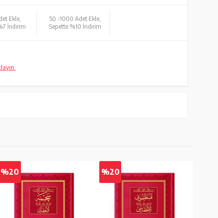
et Ekle,
50 -
1000 Adet Ekle,
%7 İndirim
Sepette %10 İndirim
klayın.
%20
%20