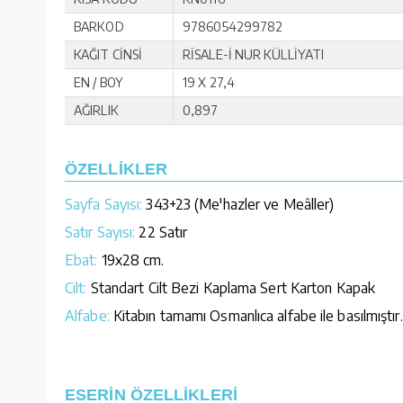
BARKOD
9786054299782
KAĞIT CİNSİ
RİSALE-İ NUR KÜLLİYATI
EN / BOY
19 X 27,4
AĞIRLIK
0,897
ÖZELLİKLER
Sayfa Sayısı:
343+23 (Me'hazler ve Meâller)
Satır Sayısı:
22 Satır
Ebat:
19x28 cm.
Cilt:
Standart Cilt Bezi Kaplama Sert Karton Kapak
Alfabe:
Kitabın tamamı Osmanlıca alfabe ile basılmıştır.
ESERİN ÖZELLİKLERİ