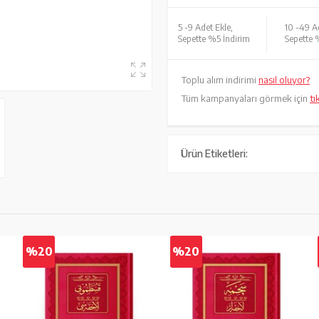
5 -
9 Adet Ekle,
10 -
49 Ad
Sepette %5 İndirim
Sepette 
Toplu alım indirimi
nasıl oluyor?
Tüm kampanyaları görmek için
tı
Ürün Etiketleri:
%20
%20