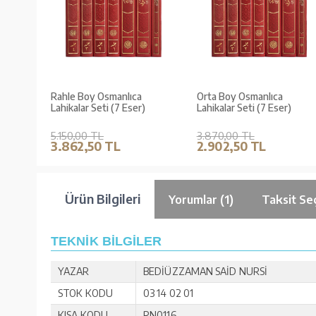
Rahle Boy Osmanlıca
Orta Boy Osmanlıca
Lahikalar Seti (7 Eser)
Lahikalar Seti (7 Eser)
5.150,00 TL
3.870,00 TL
3.862,50 TL
2.902,50 TL
Ürün Bilgileri
Yorumlar (1)
Taksit Se
TEKNİK BİLGİLER
YAZAR
BEDİÜZZAMAN SAİD NURSİ
STOK KODU
03 14 02 01
KISA KODU
RN0116