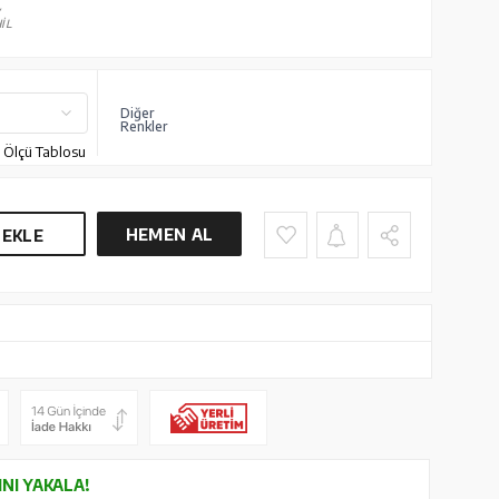
V
İL
Diğer
Renkler
Ölçü Tablosu
HEMEN AL
 EKLE
INI YAKALA!