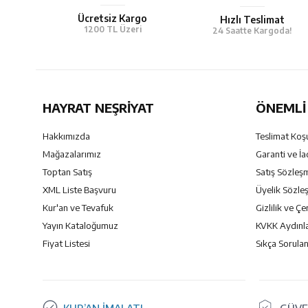
Ücretsiz Kargo
Hızlı Teslimat
1200 TL Üzeri
24 Saatte Kargoda!
HAYRAT NEŞRIYAT
ÖNEMLI 
Hakkımızda
Teslimat Koşu
Mağazalarımız
Garanti ve İa
Toptan Satış
Satış Sözleş
XML Liste Başvuru
Üyelik Sözle
Kur'an ve Tevafuk
Gizlilik ve Çe
Yayın Kataloğumuz
KVKK Aydınl
Fiyat Listesi
Sıkça Sorulan
KUR’AN İMALATI
GÜVE