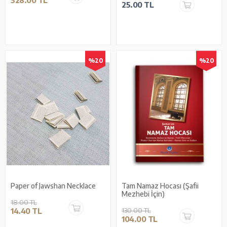
25.00 TL
%20
%20
Paper of Jawshan Necklace
Tam Namaz Hocası (Şafii
Mezhebi İçin)
18.00 TL
14.40 TL
130.00 TL
104.00 TL