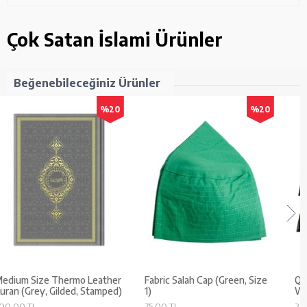
Çok Satan İslami Ürünler
Beğenebileceğiniz Ürünler
%20
%20
Medium Size Thermo Leather
Fabric Salah Cap (Green, Size
Kuran (Grey, Gilded, Stamped)
1)
500.00 TL
75.00 TL