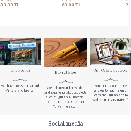
400.00 TL
60.00 TL
Our Stores
Our Online Services
Hayrat Blog
We have stores in Istanbul,
You can use our online
We’ll share our knowledge
Ankara and Isparta.
services to read, listen or
and experience about subjects
learn the Qur’an and to
such as Qur’an Al-Kareem,
read commentary (tafseer).
Risale-i Nur and Ottoman
Turkish here soon.
Social media