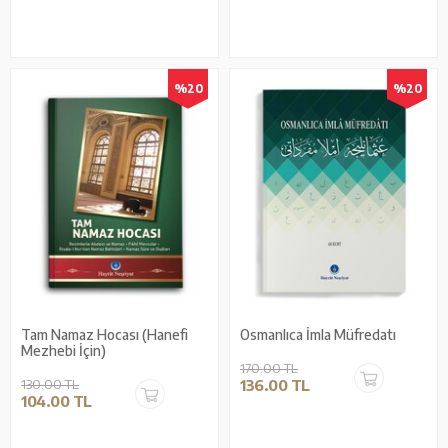
%20
%20
Tam Namaz Hocası (Hanefi
Osmanlıca İmla Müfredatı
Mezhebi İçin)
170.00 TL
130.00 TL
136.00 TL
104.00 TL