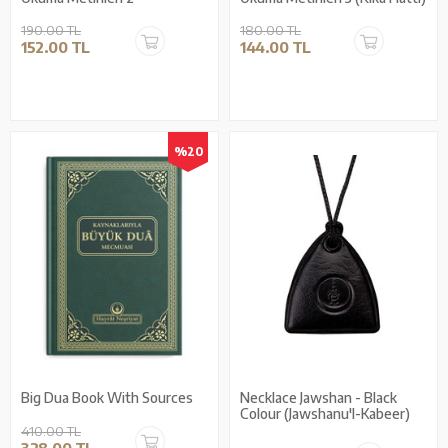
190.00 TL
180.00 TL
152.00 TL
144.00 TL
%20
Big Dua Book With Sources
Necklace Jawshan - Black
Colour (Jawshanu'l-Kabeer)
410.00 TL
328.00 TL