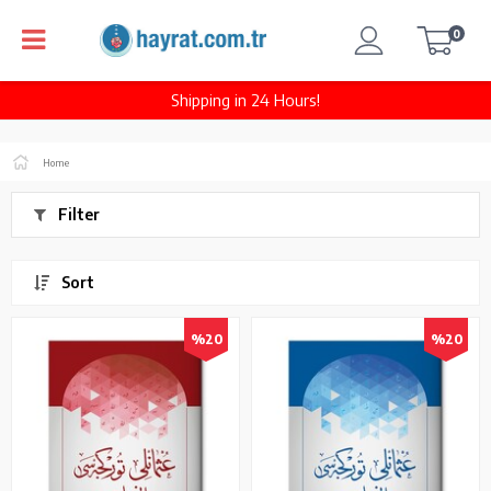
0
Shipping in 24 Hours!
Home
Filter
Sort
%20
%20