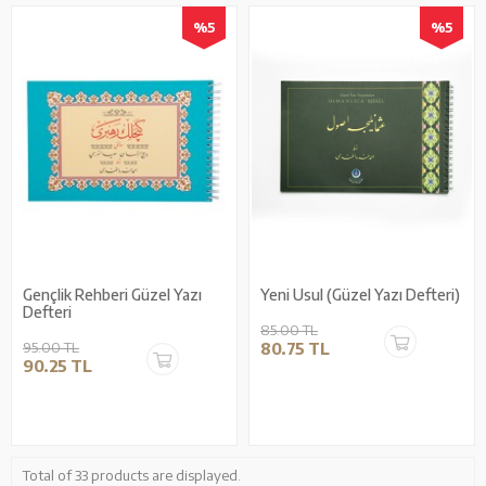
%5
%5
Gençlik Rehberi Güzel Yazı
Yeni Usul (Güzel Yazı Defteri)
Defteri
85.00 TL
95.00 TL
80.75 TL
90.25 TL
Total of 33 products are displayed.