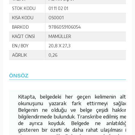
STOK KODU
01 11 02 01
KISA KODU
OS0001
BARKOD
9786059106054
KAĞIT CİNSİ
MAMÜLLER
EN / BOY
20,8 X 27,3
AĞIRLIK
0,26
ÖNSÖZ
Kitapta, belgedeki her geçen kelimenin altına
okunuşunu yazarak fark ettirmeyi sağladık.
Belgenin ne olduğu ve belge çeşidi hakkında
bilgilendirmede bulunduk. Transkribe edilmiş metni
de ayrıca koyduk. Belgede ne anlatıldığını
gösteren bir özeti de daha rahat ulaşılması için