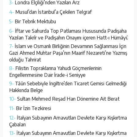
3-
Londra Elçiliği’nden Yazılan Arz
4-
Musul’dan İstanbul’a Çekilen Telgraf
5-
Bir Tebrik Mektubu
6-
İftar ve Sahurda Top Patlaması Hususunda Padişaha
Yazılan Takrîr ve Padişahın Onayını içeren Hatt-ı Hümâyûn
7-
İslam ve Osmanlı Birliğinin Devamının Sağlanması İçin
Gazi Ahmed Muhtar Paşa’nın Maarif Nezareti’ne Yazmış
olduğu Tahrirat
8-
Filistin Topraklarına Yahudi Göçmenlerinin
Engellenmesine Dair İrade-i Seniyye
9-
Tâûn Sebebiyle İngiltre’den Ticaret Gemisi Gelmediği
Hakkında Belge
10-
Sultan Mehmed Reşad Han Dönemine Ait Berat
11-
Bir İzin Tezkiresi
12-
İtalyan Subayının Arnavutları Devlete Karşı Kışkırtma
Çabaları
13-
İtalyan Subayının Arnavutları Devlete Karşı Kışkırtma