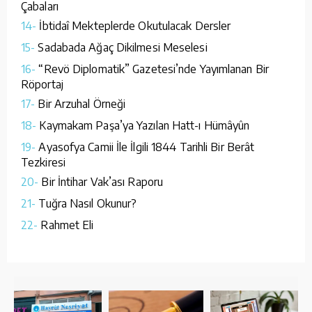
Çabaları
14-
İbtidaî Mekteplerde Okutulacak Dersler
15-
Sadabada Ağaç Dikilmesi Meselesi
16-
“Revö Diplomatik” Gazetesi’nde Yayımlanan Bir
Röportaj
17-
Bir Arzuhal Örneği
18-
Kaymakam Paşa’ya Yazılan Hatt-ı Hümâyûn
19-
Ayasofya Camii İle İlgili 1844 Tarihli Bir Berât
Tezkiresi
20-
Bir İntihar Vak’ası Raporu
21-
Tuğra Nasıl Okunur?
22-
Rahmet Eli