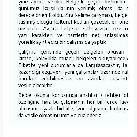
yine ayrıca verdik. Belgede geçen kelimeler ve
günümüz karşılıklarının verilmiş olması da son
derece önemli oldu. Zira kelime çalışması, belgenin
taşımış olduğu kültürel kodları çözecek en önemli
unsurdur. Ayrıca belgenin silik yazıları üzerinde,
yazı karakteri ve harflerin net anlaşılmasına
yönelik ayırt edici bir çalışma da yaptık.
Çalışma içerisinde geçen belgeleri okuyan bir
kimse, kolaylıkla muadil belgeleri okuyabilecektir.
Elbette yeni durumlarla da karşılaşacaktır, fakat
kazandığı özgüven, yeni çalışmalar üzerinde rahat
hareket edebilmesine, en azından cesaretine
vesile olacaktır.
Belge okuma konusunda anahtar / rehber olma
özelliğine haiz bu çalışmanın her bir ferde faydalı
olmasını niyazla birlikte, ‘zor’ algısının kırılmasına
da vesile olmasını ümit ve dua ederiz.