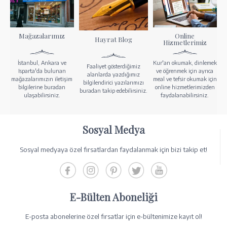
Mağazalarımız
Online
Hayrat Blog
Hizmetlerimiz
İstanbul, Ankara ve
Kur'an okumak, dinlemek
Faaliyet gösterdiğimiz
Isparta'da bulunan
ve öğrenmek için ayrıca
alanlarda yazdığımız
mağazalarımızın iletişim
meal ve tefsir okumak için
bilgilendirici yazılarımızı
bilgilerine buradan
online hizmetlerimizden
buradan takip edebilirsiniz.
ulaşabilirsiniz.
faydalanabilirsiniz.
Sosyal Medya
Sosyal medyaya özel fırsatlardan faydalanmak için bizi takip et!
E-Bülten Aboneliği
E-posta abonelerine özel fırsatlar için e-bültenimize kayıt ol!