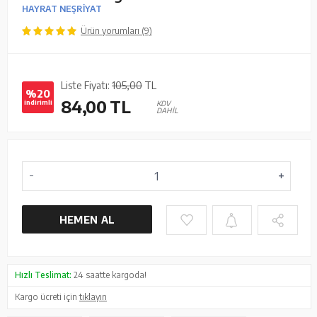
HAYRAT NEŞRİYAT
Ürün yorumları (9)
Liste Fiyatı:
105,00
TL
%20
84,00
TL
indirimli
KDV
DAHİL
HEMEN AL
Hızlı Teslimat:
24 saatte kargoda!
Kargo ücreti için
tıklayın