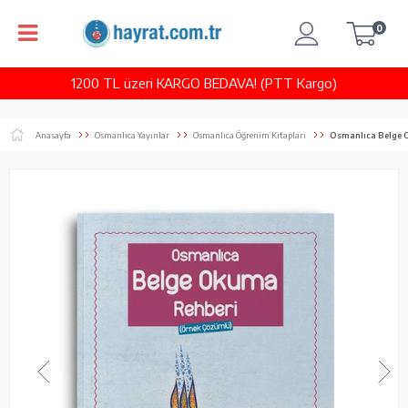
0
1200 TL üzeri KARGO BEDAVA! (PTT Kargo)
Anasayfa
Osmanlıca Yayınlar
Osmanlıca Öğrenim Kitapları
Osmanlıca Belge 