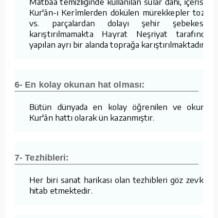
Matbaa temizliğinde kullanılan sular dahi, içerisine
Kur'ân-ı Kerîmlerden dökülen mürekkepler tozlar
vs. parçalardan dolayı şehir şebekesine
karıştırılmamakta Hayrat Neşriyat tarafından
yapılan ayrı bir alanda toprağa karıştırılmaktadır.
6- En kolay okunan hat olması:
Bütün dünyada en kolay öğrenilen ve okunan
Kur'ân hattı olarak ün kazanmıştır.
7- Tezhibleri:
Her biri sanat harikası olan tezhibleri göz zevkine
hitab etmektedir.