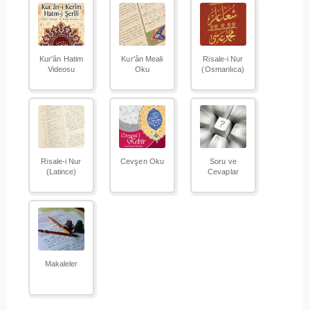
Kur'ân Hatim
Kur'ân Meali
Risale-i Nur
Videosu
Oku
(Osmanlıca)
Risale-i Nur
Cevşen Oku
Soru ve
(Latince)
Cevaplar
Makaleler