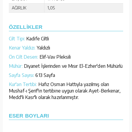
AĞIRLIK
1,05
ÖZELLİKLER
Cilt Tipi:
Kadife Ciltli
Kenar Yaldızı:
Yaldızlı
Ön Cilt Desen:
Elif-Vav Pleksili
Mühür:
Diyanet İşlerinden ve Mısır El-Ezher'den Mühürlü
Sayfa Sayısı:
613 Sayfa
Kur'an Tertibi:
Hafız Osman Hattıyla yazılmış olan
Mushaf-ı Şerif'in tertibine uygun olarak Ayet-Berkenar,
Medd'li Kasr'lı olarak hazırlanmıştır.
ESER BOYLARI