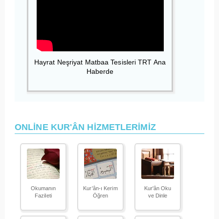
Hayrat Neşriyat Matbaa Tesisleri TRT Ana
Haberde
ONLİNE KUR'ÂN HİZMETLERİMİZ
Okumanın
Kur'ân-ı Kerim
Kur'ân Oku
Fazileti
Öğren
ve Dinle