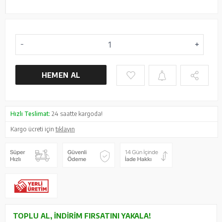
HEMEN AL
Hızlı Teslimat:
24 saatte kargoda!
Kargo ücreti için
tıklayın
TOPLU AL, İNDIRIM FIRSATINI YAKALA!