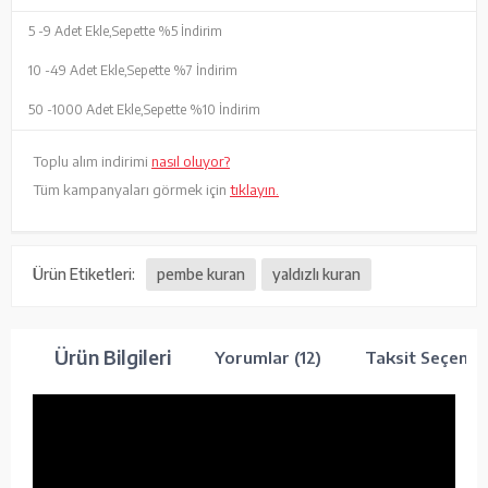
5 -
9 Adet Ekle,
Sepette %5 İndirim
10 -
49 Adet Ekle,
Sepette %7 İndirim
50 -
1000 Adet Ekle,
Sepette %10 İndirim
Toplu alım indirimi
nasıl oluyor?
Tüm kampanyaları görmek için
tıklayın.
Ürün Etiketleri:
pembe kuran
yaldızlı kuran
Ürün Bilgileri
Yorumlar (12)
Taksit Seçenek