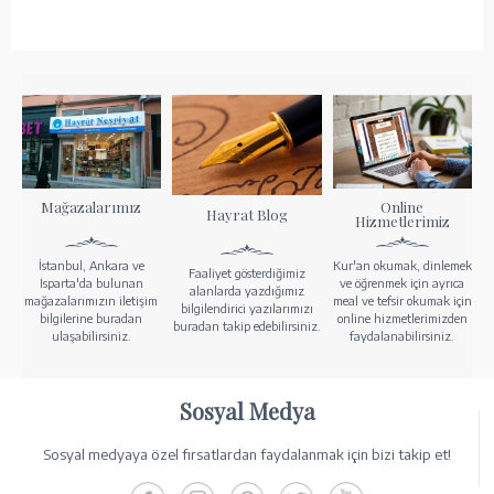
Mağazalarımız
Online
Hayrat Blog
Hizmetlerimiz
İstanbul, Ankara ve
Kur'an okumak, dinlemek
Faaliyet gösterdiğimiz
Isparta'da bulunan
ve öğrenmek için ayrıca
alanlarda yazdığımız
mağazalarımızın iletişim
meal ve tefsir okumak için
bilgilendirici yazılarımızı
bilgilerine buradan
online hizmetlerimizden
buradan takip edebilirsiniz.
ulaşabilirsiniz.
faydalanabilirsiniz.
Sosyal Medya
Sosyal medyaya özel fırsatlardan faydalanmak için bizi takip et!