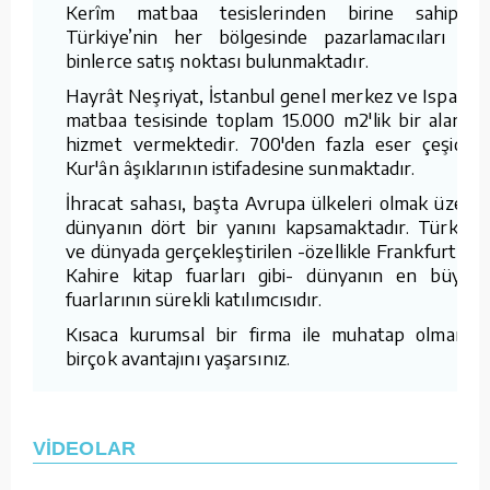
Kerîm matbaa tesislerinden birine sahiptir.
Türkiye’nin her bölgesinde pazarlamacıları ve
binlerce satış noktası bulunmaktadır.
Hayrât Neşriyat, İstanbul genel merkez ve Isparta
matbaa tesisinde toplam 15.000 m2'lik bir alanda
hizmet vermektedir. 700'den fazla eser çeşidini
Kur'ân âşıklarının istifadesine sunmaktadır.
İhracat sahası, başta Avrupa ülkeleri olmak üzere
dünyanın dört bir yanını kapsamaktadır. Türkiye
ve dünyada gerçekleştirilen -özellikle Frankfurt ve
Kahire kitap fuarları gibi- dünyanın en büyük
fuarlarının sürekli katılımcısıdır.
Kısaca kurumsal bir firma ile muhatap olmanın
birçok avantajını yaşarsınız.
VİDEOLAR