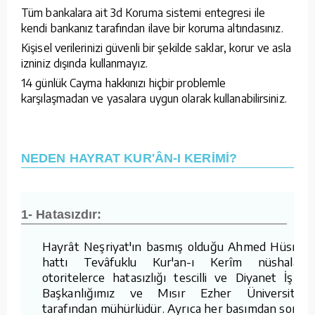
Tüm bankalara ait 3d Koruma sistemi entegresi ile
kendi bankanız tarafından ilave bir koruma altındasınız.
Kişisel verilerinizi güvenli bir şekilde saklar, korur ve asla
izniniz dışında kullanmayız.
14 günlük Cayma hakkınızı hiçbir problemle
karşılaşmadan ve yasalara uygun olarak kullanabilirsiniz.
NEDEN HAYRAT KUR'ÂN-I KERİMİ?
1- Hatasızdır:
Hayrât Neşriyat'ın basmış olduğu Ahmed Hüsrev
hattı Tevâfuklu Kur'an-ı Kerîm nüshaları,
otoritelerce hatasızlığı tescilli ve Diyanet İşleri
Başkanlığımız ve Mısır Ezher Üniversitesi
tarafından mühürlüdür. Ayrıca her basımdan sonra