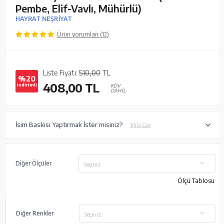
Pembe, Elif-Vavlı, Mühürlü)
HAYRAT NEŞRİYAT
Ürün yorumları (12)
Liste Fiyatı:
510,00
TL
%20
408,00
TL
indirimli
KDV
DAHİL
İsim Baskısı Yaptırmak İster misiniz?
Tıkla Gör
Diğer Ölçüler
Seçiniz
Ölçü Tablosu
Diğer Renkler
Seçiniz