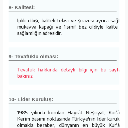
8- Kalitesi:
İplik dikişi, kaliteli telası ve şirazesi ayrıca sağlam
mukavva kapağı ve 1.sınıf bez cildiyle kalite ve
sağlamlığın adresidir.
9- Tevafuklu olması:
Tevafuk hakkında detaylı bilgi için bu sayfaya
bakınız.
10- Lider Kuruluş:
1985 yılında kurulan Hayrât Neşriyat, Kur'ân-ı
Kerîm basımı noktasında Türkiye'nin lider kuruluşu
olmakla beraber, dünyanın en büyük Kur'ân-ı