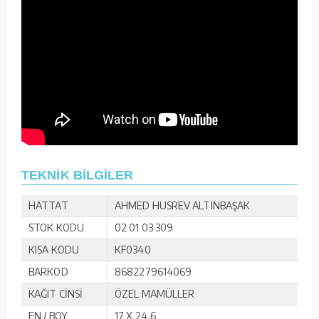
TEKNİK BİLGİLER
HATTAT
AHMED HUSREV ALTINBAŞAK
STOK KODU
02 01 03 309
KISA KODU
KF0340
BARKOD
8682279614069
KAĞIT CİNSİ
ÖZEL MAMÜLLER
EN / BOY
17 X 24,6