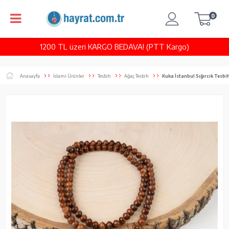
0
1200 TL üzeri KARGO BEDAVA! (PTT Kargo)
Anasayfa
İslami Ürünler
Tesbih
Ağaç Tesbih
Kuka İstanbul Sığırcık Tesbi