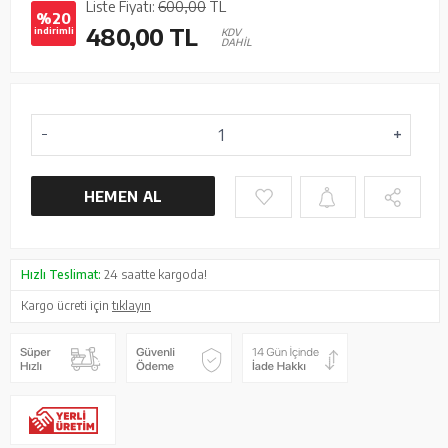
Liste Fiyatı:
600,00
TL
%20
480,00
TL
indirimli
KDV
DAHİL
HEMEN AL
Hızlı Teslimat:
24 saatte kargoda!
Kargo ücreti için
tıklayın