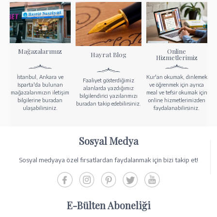
Mağazalarımız
Online
Hayrat Blog
Hizmetlerimiz
İstanbul, Ankara ve
Kur'an okumak, dinlemek
Faaliyet gösterdiğimiz
Isparta'da bulunan
ve öğrenmek için ayrıca
alanlarda yazdığımız
mağazalarımızın iletişim
meal ve tefsir okumak için
bilgilendirici yazılarımızı
bilgilerine buradan
online hizmetlerimizden
buradan takip edebilirsiniz.
ulaşabilirsiniz.
faydalanabilirsiniz.
Sosyal Medya
Sosyal medyaya özel fırsatlardan faydalanmak için bizi takip et!
E-Bülten Aboneliği