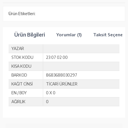
Ürün Etiketleri:
Ürün Bilgileri
Yorumlar (1)
Taksit Seçenekle
YAZAR
STOK KODU
23 07 02 00
KISA KODU
BARKOD
8683688030297
KAĞIT CİNSİ
TİCARİ ÜRÜNLER
EN / BOY
0 X 0
AĞIRLIK
0