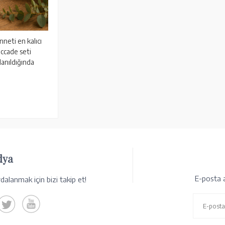
neti en kalıcı
eccade seti
llanıldığında
dya
E-posta a
alanmak için bizi takip et!