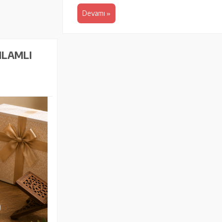
Devamı
NLAMLI