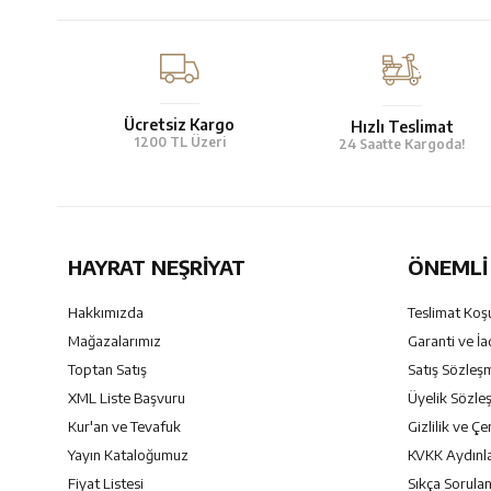
Ücretsiz Kargo
Hızlı Teslimat
1200 TL Üzeri
24 Saatte Kargoda!
HAYRAT NEŞRIYAT
ÖNEMLI 
Hakkımızda
Teslimat Koşu
Mağazalarımız
Garanti ve İa
Toptan Satış
Satış Sözleş
XML Liste Başvuru
Üyelik Sözle
Kur'an ve Tevafuk
Gizlilik ve Çe
Yayın Kataloğumuz
KVKK Aydınl
Fiyat Listesi
Sıkça Sorulan