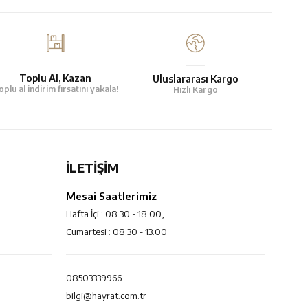
Toplu Al, Kazan
Uluslararası Kargo
oplu al indirim fırsatını yakala!
Hızlı Kargo
İLETİŞİM
Mesai Saatlerimiz
Hafta İçi : 08.30 - 18.00,
Cumartesi : 08.30 - 13.00
08503339966
bilgi@hayrat.com.tr