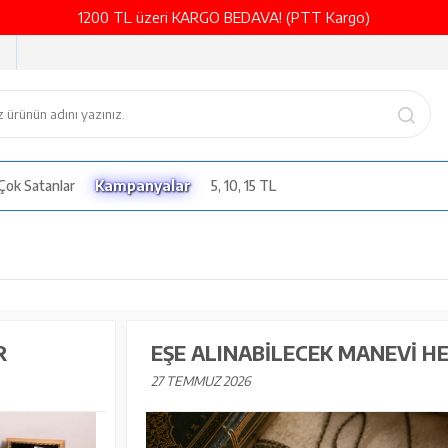
1200 TL üzeri KARGO BEDAVA! (PTT Kargo)
Çok Satanlar
Kampanyalar
5, 10, 15 TL
R
EŞE ALINABILECEK MANEVI H
27 TEMMUZ 2026