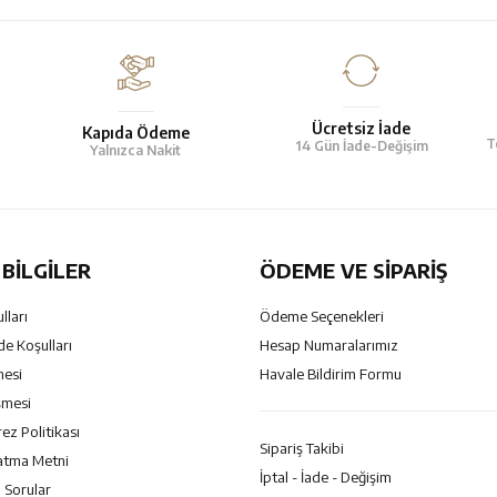
Ücretsiz İade
Kapıda Ödeme
T
14 Gün İade-Değişim
Yalnızca Nakit
BILGILER
ÖDEME VE SİPARİŞ
lları
Ödeme Seçenekleri
de Koşulları
Hesap Numaralarımız
mesi
Havale Bildirim Formu
şmesi
rez Politikası
Sipariş Takibi
atma Metni
İptal - İade - Değişim
 Sorular