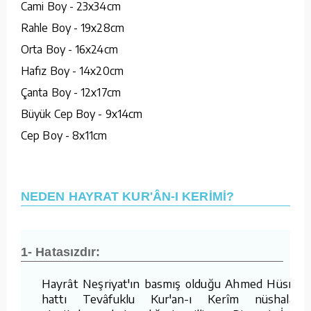
Cami Boy - 23x34cm
Rahle Boy - 19x28cm
Orta Boy - 16x24cm
Hafız Boy - 14x20cm
Çanta Boy - 12x17cm
Büyük Cep Boy - 9x14cm
Cep Boy - 8x11cm
NEDEN HAYRAT KUR'ÂN-I KERİMİ?
1- Hatasızdır:
Hayrât Neşriyat'ın basmış olduğu Ahmed Hüsrev
hattı Tevâfuklu Kur'an-ı Kerîm nüshaları,