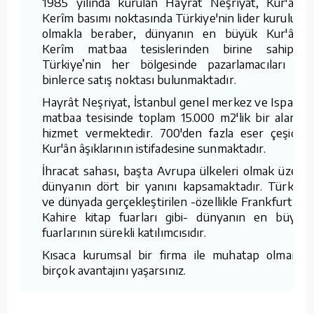
1985 yılında kurulan Hayrât Neşriyat, Kur'ân-ı
Kerîm basımı noktasında Türkiye'nin lider kuruluşu
olmakla beraber, dünyanın en büyük Kur'ân-ı
Kerîm matbaa tesislerinden birine sahiptir.
Türkiye’nin her bölgesinde pazarlamacıları ve
binlerce satış noktası bulunmaktadır.
Hayrât Neşriyat, İstanbul genel merkez ve Isparta
matbaa tesisinde toplam 15.000 m2'lik bir alanda
hizmet vermektedir. 700'den fazla eser çeşidini
Kur'ân âşıklarının istifadesine sunmaktadır.
İhracat sahası, başta Avrupa ülkeleri olmak üzere
dünyanın dört bir yanını kapsamaktadır. Türkiye
ve dünyada gerçekleştirilen -özellikle Frankfurt ve
Kahire kitap fuarları gibi- dünyanın en büyük
fuarlarının sürekli katılımcısıdır.
Kısaca kurumsal bir firma ile muhatap olmanın
birçok avantajını yaşarsınız.