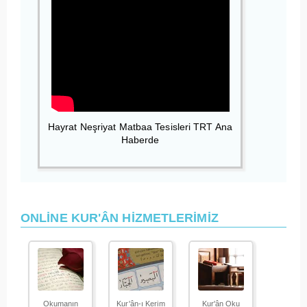
Hayrat Neşriyat Matbaa Tesisleri TRT Ana
Haberde
ONLİNE KUR'ÂN HİZMETLERİMİZ
Okumanın
Kur'ân-ı Kerim
Kur'ân Oku