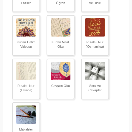
Fazileti
Öğren
ve Dinle
Kur'ân Hatim
Kur'ân Meali
Risale-i Nur
Videosu
Oku
(Osmanlıca)
Risale-i Nur
Cevşen Oku
Soru ve
(Latince)
Cevaplar
Makaleler