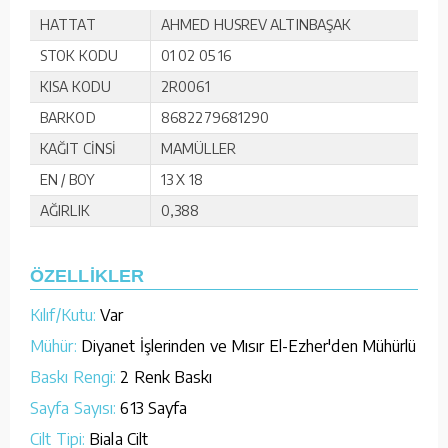
HATTAT
AHMED HUSREV ALTINBAŞAK
STOK KODU
01 02 05 16
KISA KODU
2R0061
BARKOD
8682279681290
KAĞIT CİNSİ
MAMÜLLER
EN / BOY
13 X 18
AĞIRLIK
0,388
ÖZELLİKLER
Kılıf/Kutu:
Var
Mühür:
Diyanet İşlerinden ve Mısır El-Ezher'den Mühürlü
Baskı Rengi:
2 Renk Baskı
Sayfa Sayısı:
613 Sayfa
Cilt Tipi:
Biala Cilt