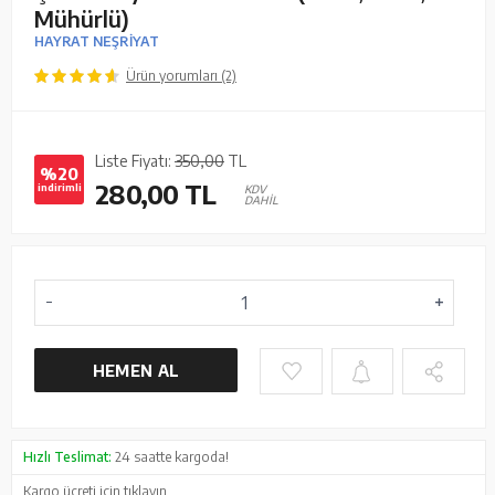
Mühürlü)
HAYRAT NEŞRİYAT
Ürün yorumları (2)
Liste Fiyatı:
350,00
TL
%20
280,00
TL
indirimli
KDV
DAHİL
HEMEN AL
Hızlı Teslimat:
24 saatte kargoda!
Kargo ücreti için
tıklayın