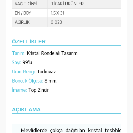
KAĞIT CİNSİ
TİCARİ ÜRÜNLER
EN / BOY
1,5 X 31
AĞIRLIK
0,023
ÖZELLİKLER
Tanım:
Kristal Rondelalı Tasarım
Sayı:
99'lu
Ürün Rengi:
Turkuvaz
Boncuk Ölçüsü:
8 mm.
İmame:
Top Zincir
AÇIKLAMA
Mevlidlerde çokça dağıtılan kristal tesbhlerimiz