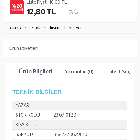
Liste Fiyatı:
16,00
TL
%20
12,80
TL
indirimli
KDV
DAHİL
Stokta Yok
Stoklara düşünce haber ver
Ürün Etiketleri:
Ürün Bilgileri
Yorumlar (0)
Taksit Seçenek
TEKNİK BİLGİLER
YAZAR
STOK KODU
23 07 01 20
KISA KODU
BARKOD
8682279629810