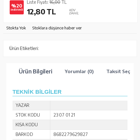
Liste Fiyatı:
16,00
TL
%20
12,80
TL
indirimli
KDV
DAHİL
Stokta Yok
Stoklara düşünce haber ver
Ürün Etiketleri:
Ürün Bilgileri
Yorumlar (0)
Taksit Seçenek
TEKNİK BİLGİLER
YAZAR
STOK KODU
23 07 01 21
KISA KODU
BARKOD
8682279629827