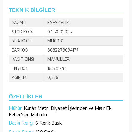
TEKNİK BİLGİLER
YAZAR
ENES ÇALIK
STOK KODU
04 50 01 025
KISA KODU
MH0081
BARKOD
8682279694177
KAĞIT CİNSİ
MAMÜLLER
EN / BOY
16,5 X 24,5
AĞIRLIK
0,326
ÖZELLİKLER
Mühür:
Kur'ân Metni Diyanet İşlerinden ve Mısır El-
Ezher'den Mühürlü
Baskı Rengi:
6 Renk Baskı
Sayfa Sayısı:
128 Sayfa