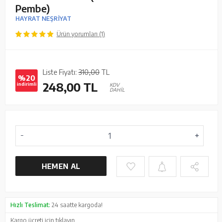
Pembe)
HAYRAT NEŞRİYAT
Ürün yorumları (1)
Liste Fiyatı:
310,00
TL
%20
248,00
TL
indirimli
KDV
DAHİL
HEMEN AL
Hızlı Teslimat:
24 saatte kargoda!
Kargo ücreti için
tıklayın