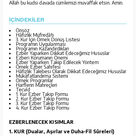
Allah bu kudsi davada cümlemizi muvaffak etsin. Amin.
İÇİNDEKİLER
Önsöz
Hâfızlık Müfredâtı
3. Kur İçin Örnek Dönüş Listesi
Programın Uygulanması
Programın Kazandırdıkları
Ezber Yaparken Dikkat Edeceğimiz Hususlar
Ezberi Korumanın Önemi
Ezber Yaparken Takip Edilecek Yöntem
Örnek Ezber Sahifesi
Hâfızlık Talebesi Olarak Dikkat Edeceğimiz Hususlar
Mükâfatlandırma Sistemi
Örnek Programlar
Harflerin Mahreçleri
Tecvîd
1. Kur Ezber Takip Formu
2. Kur Ezber Takip Formu
3. Kur Ezber Takip Formu
4. Kur Ezber Takip Formu
EZBERLENECEK KISIMLAR
1. KUR (Dualar, Aşırlar ve Duha-Fil Sûreleri)