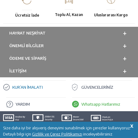
Toplu Al, Kazan
Uluslararası Kargo
Ücretsiz İade
HAYRAT NEŞRIYAT
ÖNEMLI BILGILER
ÖDEME VE SİPARİŞ
İLETİŞİM
KUR’AN İMALATI
GÜVENCELERİNİZ
YARDIM
Whatsapp Hatlarımız
X
Size daha iyi bir alışveriş deneyimi sunabilmek için çerezler kullanıyoruz.
SEPETE EKLE
T
-Soft
E-Ticaret
Sistemleriyle Hazırlanmıştır.
Detaylı bilgi için
Gizlilik ve Çerez Politikamızı
inceleyebilirsiniz.