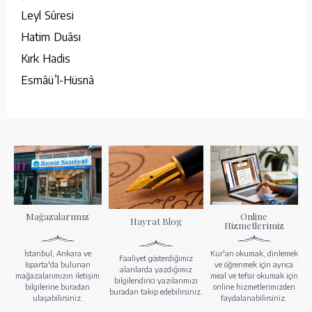
Leyl Sûresi
Hatim Duâsı
Kırk Hadis
Esmâü’l-Hüsnâ
Mağazalarımız
Online
Hayrat Blog
Hizmetlerimiz
İstanbul, Ankara ve
Kur'an okumak, dinlemek
Faaliyet gösterdiğimiz
Isparta'da bulunan
ve öğrenmek için ayrıca
alanlarda yazdığımız
mağazalarımızın iletişim
meal ve tefsir okumak için
bilgilendirici yazılarımızı
bilgilerine buradan
online hizmetlerimizden
buradan takip edebilirsiniz.
ulaşabilirsiniz.
faydalanabilirsiniz.