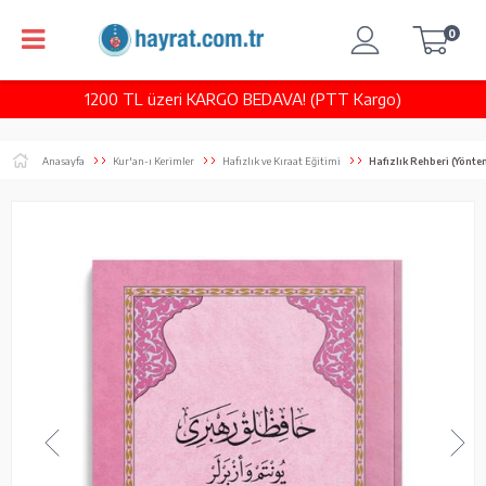
0
1200 TL üzeri KARGO BEDAVA! (PTT Kargo)
Anasayfa
Kur'an-ı Kerimler
Hafızlık ve Kıraat Eğitimi
Hafızlık Rehberi (Yönte