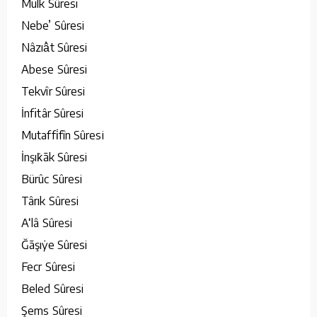
Mülk Sûresi
Nebe’ Sûresi
Nâzıâ̇t Sûresi
Abese Sûresi
Tekvîr Sûresi
İnfı̇târ Sûresi
Mutaffi̇fîn Sûresi
İnşık̇āk Sûresi
Bürûc Sûresi
Târık Sûresi
A‘lâ Sûresi
Ğāşıẏe Sûresi
Fecr Sûresi
Beled Sûresi
Şems Sûresi