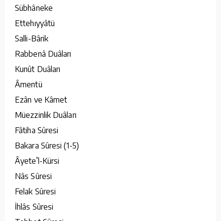
Sübhâneke
Ettehıyyâtü
Salli-Bârik
Rabbenâ Duâları
Kunût Duâları
Âmentü
Ezân ve Kâmet
Müezzinlik Duâları
Fâtiha Sûresi
Bakara Sûresi (1-5)
Âyete’l-Kürsi
Nâs Sûresi
Felak Sûresi
İhlâs Sûresi