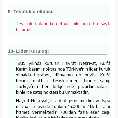
9- Tevafuklu olması:
Tevafuk hakkında detaylı bilgi için bu sayfaya
bakınız.
10- Lider Kuruluş:
1985 yılında kurulan Hayrât Neşriyat, Kur'ân-ı
Kerîm basımı noktasında Türkiye'nin lider kuruluşu
olmakla beraber, dünyanın en büyük Kur'ân-ı
Kerîm matbaa tesislerinden birine sahiptir.
Türkiye’nin her bölgesinde pazarlamacıları ve
binlerce satış noktası bulunmaktadır.
Hayrât Neşriyat, İstanbul genel merkez ve Isparta
matbaa tesisinde toplam 15.000 m2'lik bir alanda
hizmet vermektedir. 700'den fazla eser çeşidini
Kur'ân âşıklarının istifadesine sunmaktadır.