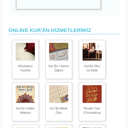
ONLİNE KUR'ÂN HİZMETLERİMİZ
Okumanın
Kur'ân-ı Kerim
Kur'ân Oku
Fazileti
Öğren
ve Dinle
Kur'ân Hatim
Kur'ân Meali
Risale-i Nur
Videosu
Oku
(Osmanlıca)