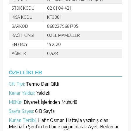
STOK KODU
02 01 04 421
KISA KODU
KF0881
BARKOD
8682279681795
KAĞIT CİNSİ
ÖZEL MAMÜLLER
EN / BOY
14 X 20
AĞIRLIK
0,528
ÖZELLİKLER
Cilt Tipi:
Termo Deri Ciltli
Kenar Yaldızı:
Yaldızlı
Mühür:
Diyanet İşlerinden Mühürlü
Sayfa Sayısı:
613 Sayfa
Kur'an Tertibi:
Hafız Osman Hattıyla yazılmış olan
Mushaf-ı Şerif'in tertibine uygun olarak Ayet-Berkenar,