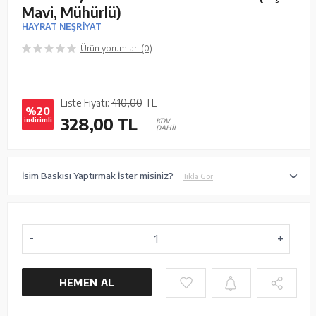
Mavi, Mühürlü)
HAYRAT NEŞRİYAT
Ürün yorumları (0)
Liste Fiyatı:
410,00
TL
%20
328,00
TL
indirimli
KDV
DAHİL
İsim Baskısı Yaptırmak İster misiniz?
Tıkla Gör
HEMEN AL