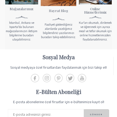
Mağazalarımız
Online
Hayrat Blog
Hizmetlerimiz
İstanbul, Ankara ve
Kur'an okumak, dinlemek
Faaliyet gösterdiğimiz
Isparta'da bulunan
ve öğrenmek için ayrıca
alanlarda yazdığımız
mağazalarımızın iletişim
meal ve tefsir okumak için
bilgilendirici yazılarımızı
bilgilerine buradan
online hizmetlerimizden
buradan takip edebilirsiniz.
ulaşabilirsiniz.
faydalanabilirsiniz.
Sosyal Medya
Sosyal medyaya özel fırsatlardan faydalanmak için bizi takip et!
E-Bülten Aboneliği
E-posta abonelerine özel fırsatlar için e-bültenimize kayıt ol!