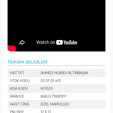
TEKNİK BİLGİLER
HATTAT
AHMED HUSREV ALTINBAŞAK
STOK KODU
02 01 05 401
KISA KODU
KF0525
BARKOD
8682279681917
KAĞIT CİNSİ
ÖZEL MAMÜLLER
EN / BOY
12 X 17