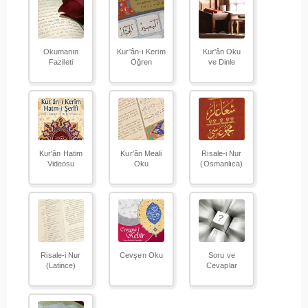
Okumanın
Kur'ân-ı Kerim
Kur'ân Oku
Fazileti
Öğren
ve Dinle
Kur'ân Hatim
Kur'ân Meali
Risale-i Nur
Videosu
Oku
(Osmanlıca)
Risale-i Nur
Cevşen Oku
Soru ve
(Latince)
Cevaplar