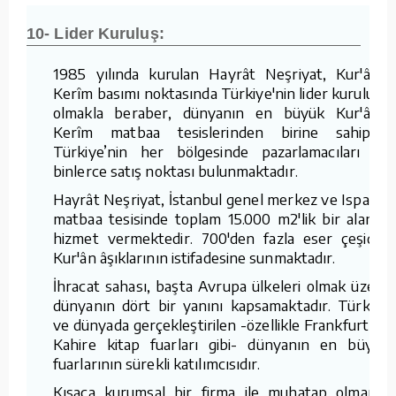
10- Lider Kuruluş:
1985 yılında kurulan Hayrât Neşriyat, Kur'ân-ı
Kerîm basımı noktasında Türkiye'nin lider kuruluşu
olmakla beraber, dünyanın en büyük Kur'ân-ı
Kerîm matbaa tesislerinden birine sahiptir.
Türkiye’nin her bölgesinde pazarlamacıları ve
binlerce satış noktası bulunmaktadır.
Hayrât Neşriyat, İstanbul genel merkez ve Isparta
matbaa tesisinde toplam 15.000 m2'lik bir alanda
hizmet vermektedir. 700'den fazla eser çeşidini
Kur'ân âşıklarının istifadesine sunmaktadır.
İhracat sahası, başta Avrupa ülkeleri olmak üzere
dünyanın dört bir yanını kapsamaktadır. Türkiye
ve dünyada gerçekleştirilen -özellikle Frankfurt ve
Kahire kitap fuarları gibi- dünyanın en büyük
fuarlarının sürekli katılımcısıdır.
Kısaca kurumsal bir firma ile muhatap olmanın