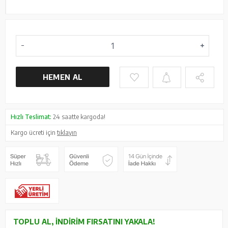
HEMEN AL
Hızlı Teslimat:
24 saatte kargoda!
Kargo ücreti için
tıklayın
TOPLU AL, İNDIRIM FIRSATINI YAKALA!