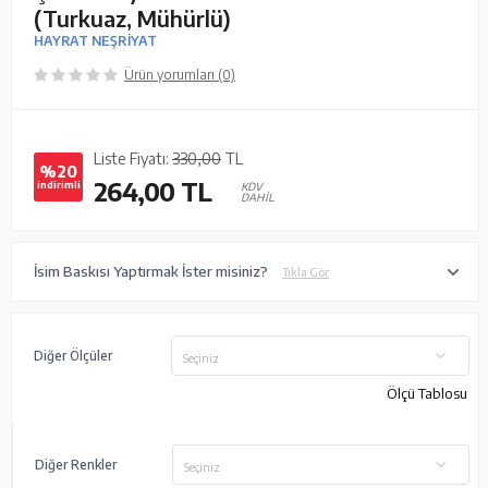
(Turkuaz, Mühürlü)
HAYRAT NEŞRİYAT
Ürün yorumları (0)
Liste Fiyatı:
330,00
TL
%20
264,00
TL
indirimli
KDV
DAHİL
İsim Baskısı Yaptırmak İster misiniz?
Tıkla Gör
Diğer Ölçüler
Seçiniz
Ölçü Tablosu
Diğer Renkler
Seçiniz