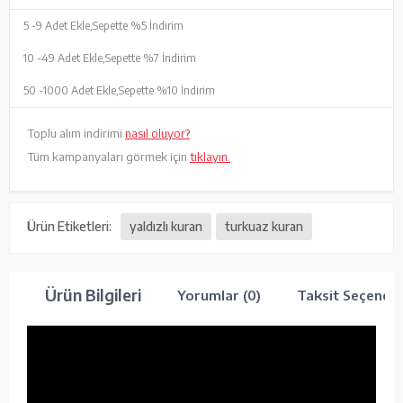
5 -
9 Adet Ekle,
Sepette %5 İndirim
10 -
49 Adet Ekle,
Sepette %7 İndirim
50 -
1000 Adet Ekle,
Sepette %10 İndirim
Toplu alım indirimi
nasıl oluyor?
Tüm kampanyaları görmek için
tıklayın.
Ürün Etiketleri:
yaldızlı kuran
turkuaz kuran
Ürün Bilgileri
Yorumlar (0)
Taksit Seçenekl