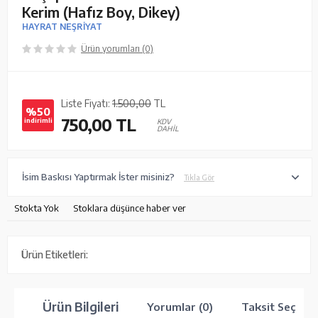
Kerim (Hafız Boy, Dikey)
HAYRAT NEŞRİYAT
Ürün yorumları (0)
Liste Fiyatı:
1.500,00
TL
%50
750,00
TL
indirimli
KDV
DAHİL
İsim Baskısı Yaptırmak İster misiniz?
Tıkla Gör
Stokta Yok
Stoklara düşünce haber ver
Ürün Etiketleri:
Ürün Bilgileri
Yorumlar (0)
Taksit Seçenek