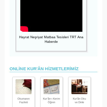
Hayrat Neşriyat Matbaa Tesisleri TRT Ana
Haberde
ONLİNE KUR'ÂN HİZMETLERİMİZ
Okumanın
Kur'ân-ı Kerim
Kur'ân Oku
Fazileti
Öğren
ve Dinle