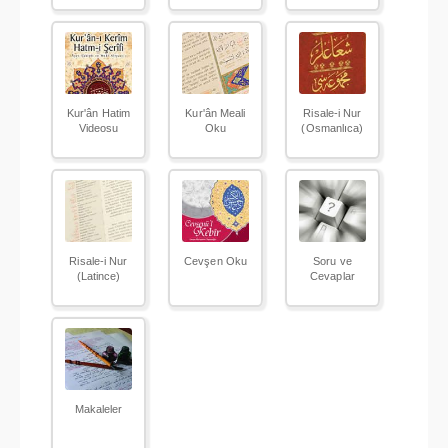
Kur'ân Hatim
Kur'ân Meali
Risale-i Nur
Videosu
Oku
(Osmanlıca)
Risale-i Nur
Cevşen Oku
Soru ve
(Latince)
Cevaplar
Makaleler