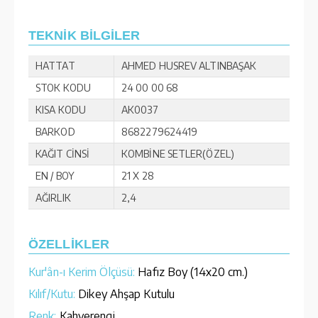
TEKNİK BİLGİLER
HATTAT
AHMED HUSREV ALTINBAŞAK
STOK KODU
24 00 00 68
KISA KODU
AK0037
BARKOD
8682279624419
KAĞIT CİNSİ
KOMBİNE SETLER(ÖZEL)
EN / BOY
21 X 28
AĞIRLIK
2,4
ÖZELLİKLER
Kur'ân-ı Kerim Ölçüsü:
Hafız Boy (14x20 cm.)
Kılıf/Kutu:
Dikey Ahşap Kutulu
Renk:
Kahverengi