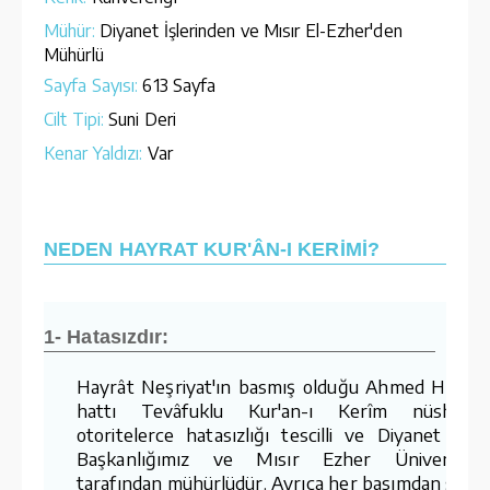
Mühür:
Diyanet İşlerinden ve Mısır El-Ezher'den
Mühürlü
Sayfa Sayısı:
613 Sayfa
Cilt Tipi:
Suni Deri
Kenar Yaldızı:
Var
NEDEN HAYRAT KUR'ÂN-I KERİMİ?
1- Hatasızdır:
Hayrât Neşriyat'ın basmış olduğu Ahmed Hüsre
hattı Tevâfuklu Kur'an-ı Kerîm nüshaları
otoritelerce hatasızlığı tescilli ve Diyanet İşler
Başkanlığımız ve Mısır Ezher Üniversites
tarafından mühürlüdür. Ayrıca her basımdan sonr