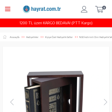
0
1200 TL üzeri KARGO BEDAVA! (PTT Kargo)
Anasayfa
Hediyelikler
Kişiye Özel Hediyelik Setler
%50 İndirimli Dini Hediyelik Se