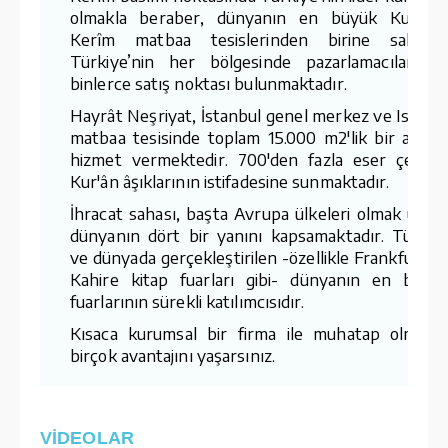
olmakla beraber, dünyanın en büyük Kur'ân-
Kerîm matbaa tesislerinden birine sahiptir
Türkiye’nin her bölgesinde pazarlamacıları v
binlerce satış noktası bulunmaktadır.
Hayrât Neşriyat, İstanbul genel merkez ve Ispart
matbaa tesisinde toplam 15.000 m2'lik bir aland
hizmet vermektedir. 700'den fazla eser çeşidin
Kur'ân âşıklarının istifadesine sunmaktadır.
İhracat sahası, başta Avrupa ülkeleri olmak üzer
dünyanın dört bir yanını kapsamaktadır. Türkiy
ve dünyada gerçekleştirilen -özellikle Frankfurt v
Kahire kitap fuarları gibi- dünyanın en büyü
fuarlarının sürekli katılımcısıdır.
Kısaca kurumsal bir firma ile muhatap olmanı
birçok avantajını yaşarsınız.
VİDEOLAR