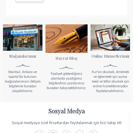
Mağazalarımız
Online Hizmetlerimiz
Hayrat Blog
İstanbul, Ankara ve
Kur'an okumak, dinlemek
Faaliyet gösterdiğimiz
Isparta'da bulunan
ve öğrenmek için ayrıca
alanlarda yazdığımız
mağazalarımızın iletişim
meal ve tefsir okumak için
bilgilendirici yazılarımızı
bilgilerine buradan
online hizmetlerimizden
buradan takip edebilirsiniz.
ulaşabilirsiniz.
faydalanabilirsiniz.
Sosyal Medya
Sosyal medyaya özel fırsatlardan faydalanmak için bizi takip et!