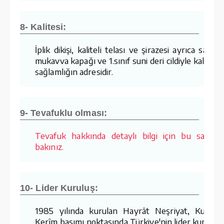
8- Kalitesi:
İplik dikişi, kaliteli telası ve şirazesi ayrıca sağla
mukavva kapağı ve 1.sınıf suni deri cildiyle kalite v
sağlamlığın adresidir.
9- Tevafuklu olması:
Tevafuk hakkında detaylı bilgi için bu sayfay
bakınız.
10- Lider Kuruluş:
1985 yılında kurulan Hayrât Neşriyat, Kur'ân-
Kerîm basımı noktasında Türkiye'nin lider kuruluş