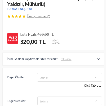
Yaldızlı, Mühürlü)
HAYRAT NEŞRİYAT
Ürün yorumları (1)
Liste Fiyatı:
400,00
TL
%20
320,00
TL
indirimli
KDV
DAHİL
İsim Baskısı Yaptırmak İster misiniz?
Tıkla Gör
Diğer Ölçüler
Seçiniz
Ölçü Tablosu
Diğer Renkler
Seçiniz