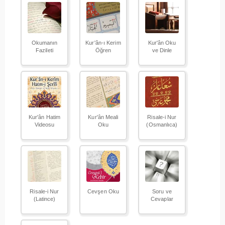
Okumanın
Kur'ân-ı Kerim
Kur'ân Oku
Fazileti
Öğren
ve Dinle
Kur'ân Hatim
Kur'ân Meali
Risale-i Nur
Videosu
Oku
(Osmanlıca)
Risale-i Nur
Cevşen Oku
Soru ve
(Latince)
Cevaplar