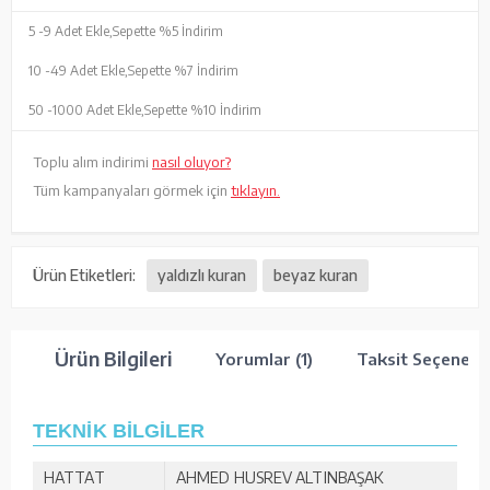
5 -
9 Adet Ekle,
Sepette %5 İndirim
10 -
49 Adet Ekle,
Sepette %7 İndirim
50 -
1000 Adet Ekle,
Sepette %10 İndirim
Toplu alım indirimi
nasıl oluyor?
Tüm kampanyaları görmek için
tıklayın.
Ürün Etiketleri:
yaldızlı kuran
beyaz kuran
Ürün Bilgileri
Yorumlar (1)
Taksit Seçenekle
TEKNİK BİLGİLER
HATTAT
AHMED HUSREV ALTINBAŞAK