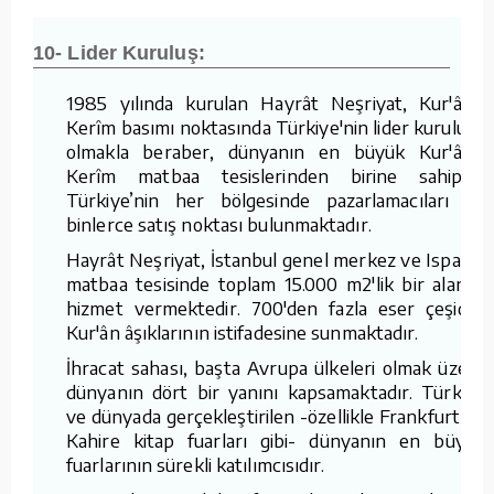
10- Lider Kuruluş:
1985 yılında kurulan Hayrât Neşriyat, Kur'ân-ı
Kerîm basımı noktasında Türkiye'nin lider kuruluşu
olmakla beraber, dünyanın en büyük Kur'ân-ı
Kerîm matbaa tesislerinden birine sahiptir.
Türkiye’nin her bölgesinde pazarlamacıları ve
binlerce satış noktası bulunmaktadır.
Hayrât Neşriyat, İstanbul genel merkez ve Isparta
matbaa tesisinde toplam 15.000 m2'lik bir alanda
hizmet vermektedir. 700'den fazla eser çeşidini
Kur'ân âşıklarının istifadesine sunmaktadır.
İhracat sahası, başta Avrupa ülkeleri olmak üzere
dünyanın dört bir yanını kapsamaktadır. Türkiye
ve dünyada gerçekleştirilen -özellikle Frankfurt ve
Kahire kitap fuarları gibi- dünyanın en büyük
fuarlarının sürekli katılımcısıdır.