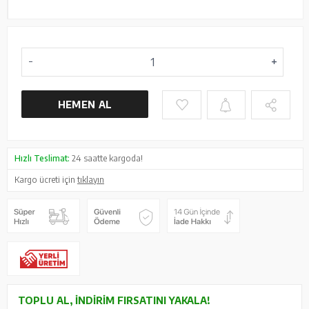
HEMEN AL
Hızlı Teslimat:
24 saatte kargoda!
Kargo ücreti için
tıklayın
TOPLU AL, İNDIRIM FIRSATINI YAKALA!