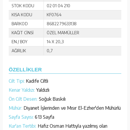
STOK KODU
02 01 04 210
KISA KODU
KF0764
BARKOD
8682279633138
KAĞIT CİNSİ
ÖZEL MAMÜLLER
EN / BOY
14 X 20,3
AĞIRLIK
0,7
ÖZELLİKLER
Cilt Tipi:
Kadife Ciltli
Kenar Yaldızı:
Yaldızlı
Ön Cilt Desen:
Soğuk Baskılı
Mühür:
Diyanet İşlerinden ve Mısır El-Ezher'den Mühürlü
Sayfa Sayısı:
613 Sayfa
Kur'an Tertibi:
Hafız Osman Hattıyla yazılmış olan