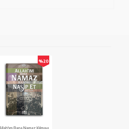
%20
Allah'ım Bana Namaz Kılmayı