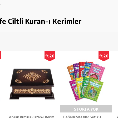
.
e Ciltli Kuran-ı Kerimler
0
%20
%20
STOKTA YOK
Ahşap Kutulu Kur'an-ı Kerim
Değerli Masallar Seti (9