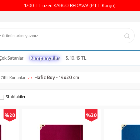
1200 TL üzeri KARGO BEDAVA! (PTT Kargo)
Çok Satanlar
Kampanyalar
5, 10, 15 TL
Hafız Boy - 14x20 cm
Ciltli Kur'anlar
Stoktakiler
%20
%20