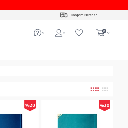
Kargom Nerede?
0
%20
%20