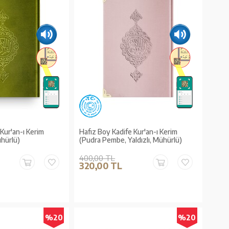
Kur'an-ı Kerim
Hafız Boy Kadife Kur'an-ı Kerim
Mühürlü)
(Pudra Pembe, Yaldızlı, Mühürlü)
400,00 TL
320,00 TL
%20
%20