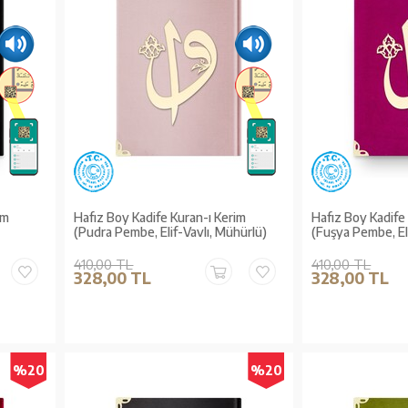
im
Hafız Boy Kadife Kuran-ı Kerim
Hafız Boy Kadife
(Pudra Pembe, Elif-Vavlı, Mühürlü)
(Fuşya Pembe, El
410,00 TL
410,00 TL
328,00 TL
328,00 TL
%20
%20