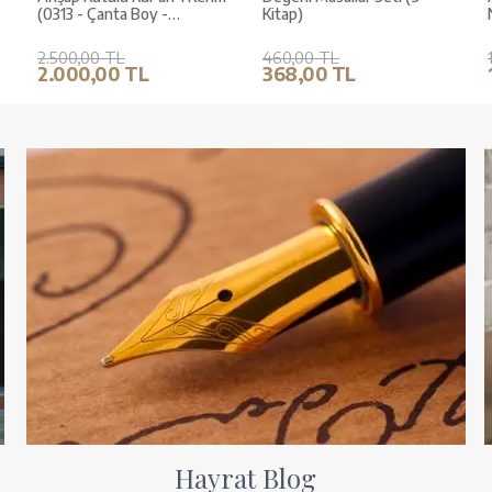
(0313 - Çanta Boy -
Kitap)
Kahverengi)
2.500,00 TL
460,00 TL
2.000,00 TL
368,00 TL
Hayrat Blog