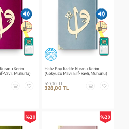
 Kuran-ı Kerim
Hafız Boy Kadife Kuran-ı Kerim
if-Vavlı, Mühürlü)
(Gökyüzü Mavi, Elif-Vavlı, Mühürlü)
410,00 TL
328,00 TL
%20
%20