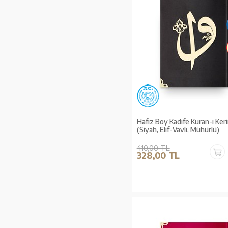
Hafız Boy Kadife Kuran-ı Ker
(Siyah, Elif-Vavlı, Mühürlü)
410,00 TL
328,00 TL