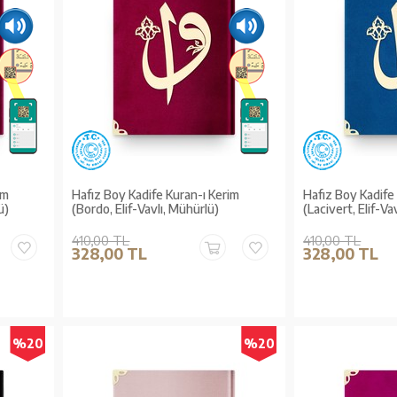
im
Hafız Boy Kadife Kuran-ı Kerim
Hafız Boy Kadife
ü)
(Bordo, Elif-Vavlı, Mühürlü)
(Lacivert, Elif-Va
410,00 TL
410,00 TL
328,00 TL
328,00 TL
%20
%20