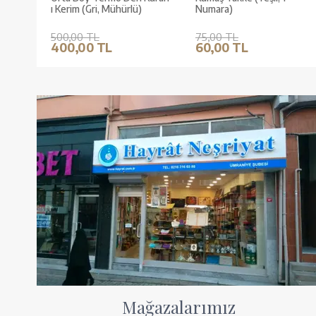
ı Kerim (Gri, Mühürlü)
Numara)
500,00 TL
75,00 TL
400,00 TL
60,00 TL
Mağazalarımız