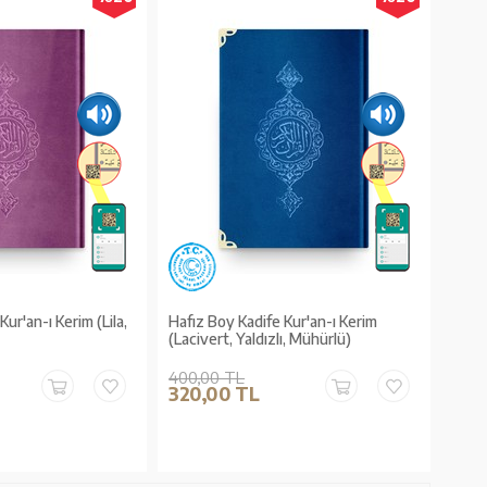
ur'an-ı Kerim (Lila,
Hafız Boy Kadife Kur'an-ı Kerim
)
(Lacivert, Yaldızlı, Mühürlü)
400,00 TL
320,00 TL