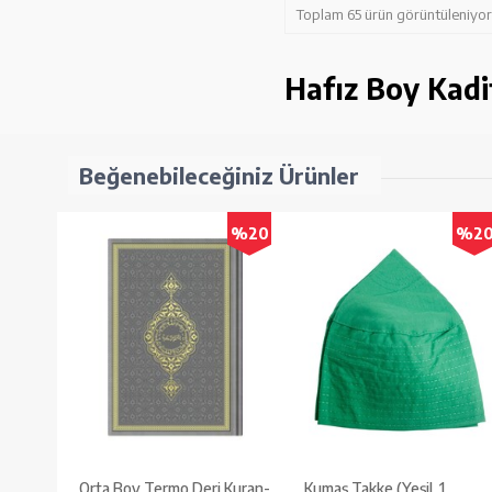
Toplam 65 ürün görüntüleniyor
Hafız Boy Kadif
Beğenebileceğiniz Ürünler
%20
%2
Orta Boy Termo Deri Kuran-
Kumaş Takke (Yeşil, 1