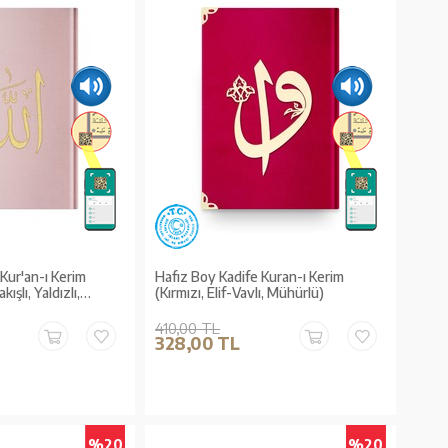
Kur'an-ı Kerim
Hafız Boy Kadife Kuran-ı Kerim
şlı, Yaldızlı,
(Kırmızı, Elif-Vavlı, Mühürlü)
410,00 TL
328,00 TL
%20
%20