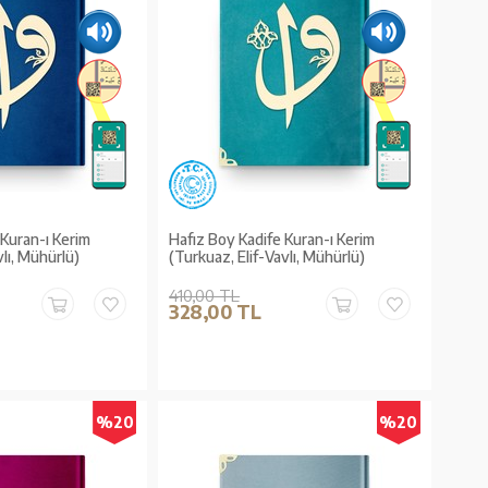
 Kuran-ı Kerim
Hafız Boy Kadife Kuran-ı Kerim
vlı, Mühürlü)
(Turkuaz, Elif-Vavlı, Mühürlü)
410,00 TL
328,00 TL
%20
%20