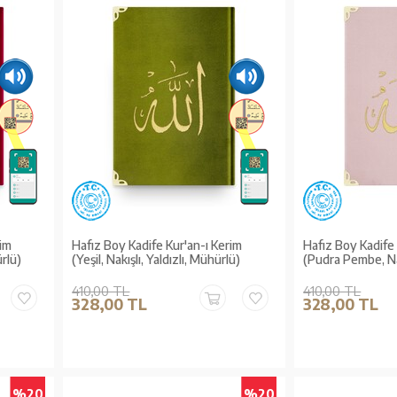
rim
Hafız Boy Kadife Kur'an-ı Kerim
Hafız Boy Kadife 
ürlü)
(Yeşil, Nakışlı, Yaldızlı, Mühürlü)
(Pudra Pembe, Nakı
Mühürlü)
410,00 TL
410,00 TL
328,00 TL
328,00 TL
%20
%20