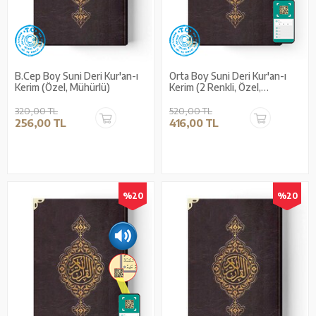
B.Cep Boy Suni Deri Kur'an-ı
Orta Boy Suni Deri Kur'an-ı
Kerim (Özel, Mühürlü)
Kerim (2 Renkli, Özel,
Mühürlü)
320,00 TL
520,00 TL
256,00 TL
416,00 TL
%20
%20