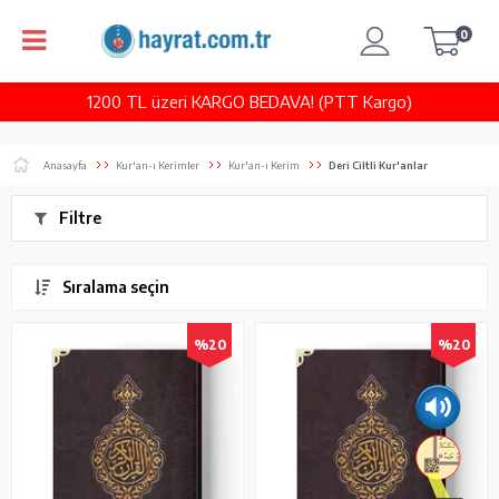
0
1200 TL üzeri KARGO BEDAVA! (PTT Kargo)
Anasayfa
Kur'an-ı Kerimler
Kur'an-ı Kerim
Deri Ciltli Kur'anlar
Filtre
Sıralama seçin
%20
%20