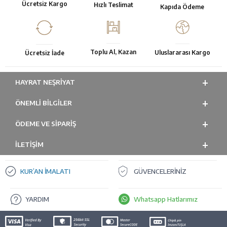
Ücretsiz Kargo
Hızlı Teslimat
Kapıda Ödeme
Toplu Al, Kazan
Uluslararası Kargo
Ücretsiz İade
HAYRAT NEŞRIYAT
ÖNEMLI BILGILER
ÖDEME VE SİPARİŞ
İLETİŞİM
KUR’AN İMALATI
GÜVENCELERİNİZ
YARDIM
Whatsapp Hatlarımız