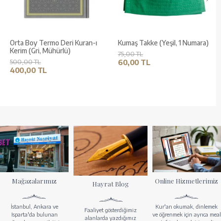
Orta Boy Termo Deri Kuran-ı
Kumaş Takke (Yeşil, 1 Numara)
Kerim (Gri, Mühürlü)
75,00 TL
500,00 TL
60,00 TL
400,00 TL
Mağazalarımız
Online Hizmetlerimiz
Hayrat Blog
İstanbul, Ankara ve
Kur'an okumak, dinlemek
Faaliyet gösterdiğimiz
Isparta'da bulunan
ve öğrenmek için ayrıca meal
alanlarda yazdığımız