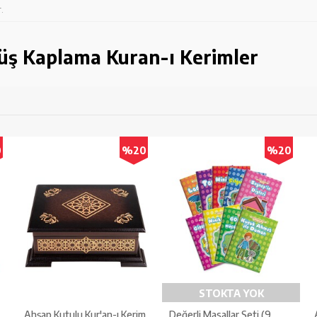
.
üş Kaplama Kuran-ı Kerimler
0
%20
%20
STOKTA YOK
Ahşap Kutulu Kur'an-ı Kerim
Değerli Masallar Seti (9