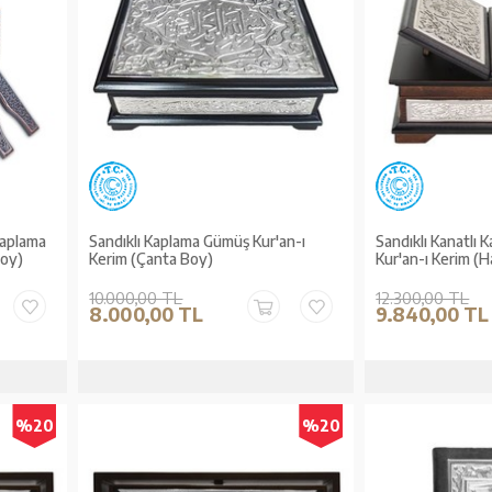
Kaplama
Sandıklı Kaplama Gümüş Kur'an-ı
Sandıklı Kanatlı
Boy)
Kerim (Çanta Boy)
Kur'an-ı Kerim (H
10.000,00 TL
12.300,00 TL
8.000,00 TL
9.840,00 TL
%20
%20