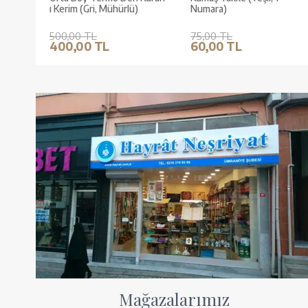
ı Kerim (Gri, Mühürlü)
Numara)
500,00 TL
75,00 TL
400,00 TL
60,00 TL
Mağazalarımız