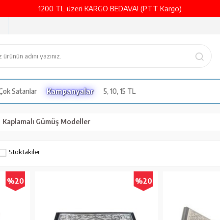
1200 TL üzeri KARGO BEDAVA! (PTT Kargo)
Çok Satanlar
Kampanyalar
5, 10, 15 TL
Kaplamalı Gümüş Modeller
Stoktakiler
%20
%20