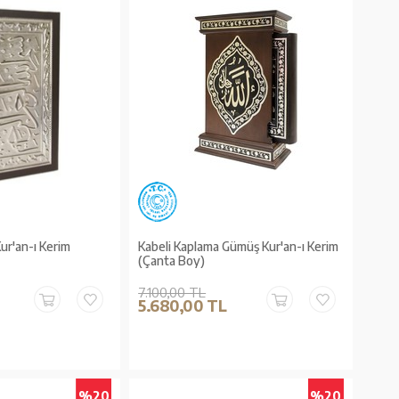
ur'an-ı Kerim
Kabeli Kaplama Gümüş Kur'an-ı Kerim
)
(Çanta Boy)
7.100,00 TL
5.680,00 TL
%20
%20