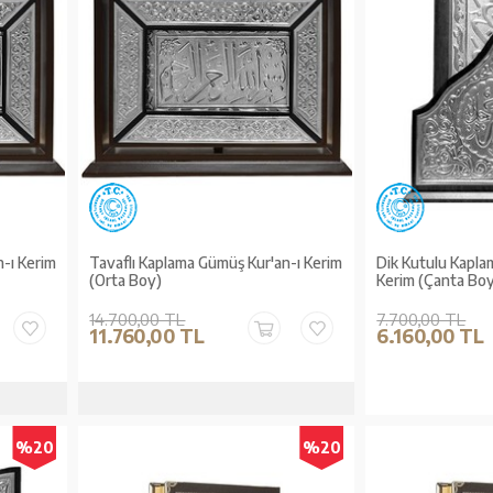
-ı Kerim
Tavaflı Kaplama Gümüş Kur'an-ı Kerim
Dik Kutulu Kapla
(Orta Boy)
Kerim (Çanta Bo
14.700,00 TL
7.700,00 TL
11.760,00 TL
6.160,00 TL
%20
%20