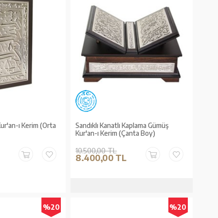
r'an-ı Kerim (Orta
Sandıklı Kanatlı Kaplama Gümüş
Kur'an-ı Kerim (Çanta Boy)
10.500,00 TL
8.400,00 TL
%20
%20