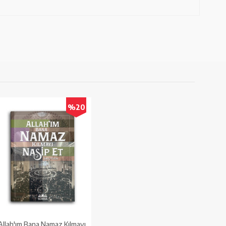
%20
Allah'ım Bana Namaz Kılmayı