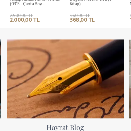
(0313 - Çanta Boy -
Kitap)
Kahverengi)
2.500,00 TL
460,00 TL
2.000,00 TL
368,00 TL
Hayrat Blog