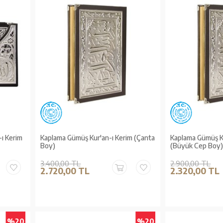
ı Kerim
Kaplama Gümüş Kur'an-ı Kerim (Çanta
Kaplama Gümüş K
Boy)
(Büyük Cep Boy
3.400,00 TL
2.900,00 TL
2.720,00 TL
2.320,00 TL
%20
%20