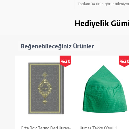
Toplam 34 ürün görüntüleniyor
Hediyelik Güm
Beğenebileceğiniz Ürünler
%20
%2
Orta Boy Termo Deri Kuran-
Kumaş Takke (Yeşil, 1