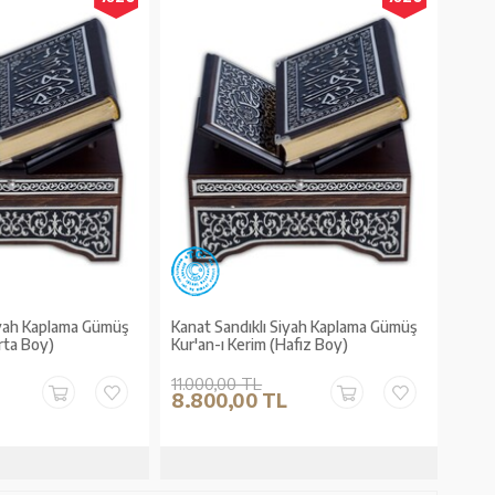
iyah Kaplama Gümüş
Kanat Sandıklı Siyah Kaplama Gümüş
rta Boy)
Kur'an-ı Kerim (Hafız Boy)
11.000,00 TL
8.800,00 TL