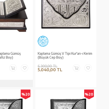
 Kaplama Gümüş
Kaplama Gümüş V Tipi Kur'an-ı Kerim
afız Boy)
(Büyük Cep Boy)
6.300,00 TL
5.040,00 TL
%20
%20