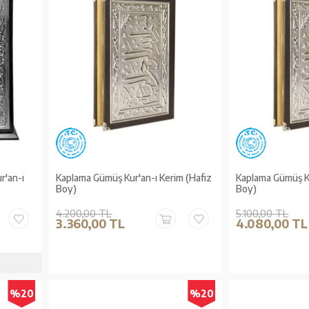
r'an-ı
Kaplama Gümüş Kur'an-ı Kerim (Hafız
Kaplama Gümüş Ku
Boy)
Boy)
4.200,00 TL
5.100,00 TL
3.360,00 TL
4.080,00 TL
%20
%20