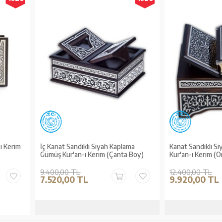
ı Kerim
İç Kanat Sandıklı Siyah Kaplama
Kanat Sandıklı S
Gümüş Kur'an-ı Kerim (Çanta Boy)
Kur'an-ı Kerim (O
9.400,00 TL
12.400,00 TL
7.520,00 TL
9.920,00 TL