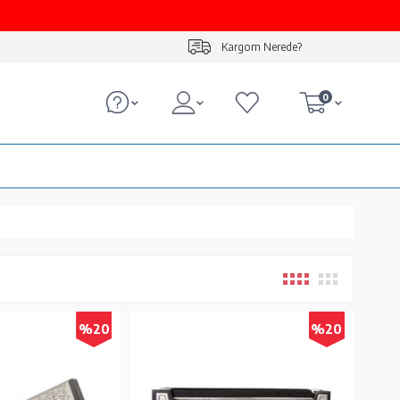
Kargom Nerede?
0
%20
%20