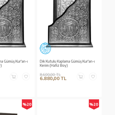
ma Gümüş Kur'an-ı
Dik Kutulu Kaplama Gümüş Kur'an-ı
y)
Kerim (Hafız Boy)
8.600,00 TL
6.880,00 TL
%20
%20