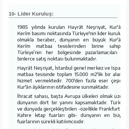
10- Lider Kuruluş:
1985 yılında kurulan Hayrât Neşriyat, Kur'ân-ı
Kerîm basımı noktasında Türkiye'nin lider kuruluşu
olmakla beraber, dünyanın en büyük Kur'ân-ı
Kerîm matbaa tesislerinden birine sahiptir.
Türkiye’nin her bölgesinde pazarlamacıları ve
binlerce satış noktası bulunmaktadır.
Hayrât Neşriyat, İstanbul genel merkez ve Isparta
matbaa tesisinde toplam 15.000 m2'lik bir alanda
hizmet vermektedir. 700'den fazla eser çeşidini
Kur'ân âşıklarının istifadesine sunmaktadır.
İhracat sahası, başta Avrupa ülkeleri olmak üzere
dünyanın dört bir yanını kapsamaktadır. Türkiye
ve dünyada gerçekleştirilen -özellikle Frankfurt ve
Kahire kitap fuarları gibi- dünyanın en büyük
fuarlarının sürekli katılımcısıdır.