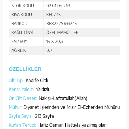
STOK KODU
02 01 04 263
KISA KODU
KF0775
BARKOD
8682279633244
KAĞIT CİNSİ
ÖZEL MAMÜLLER
EN / BOY
14 X 20,3
AĞIRLIK
0,7
ÖZELLİKLER
Cilt Tipi:
Kadife Ciltli
Kenar Yaldızı:
Yaldızlı
Ön Cilt Desen:
Nakışlı-Lafzatullah(Allah)
Mühür:
Diyanet İşlerinden ve Mısır El-Ezher'den Mühürlü
Sayfa Sayısı:
613 Sayfa
Kur'an Tertibi:
Hafız Osman Hattıyla yazılmış olan