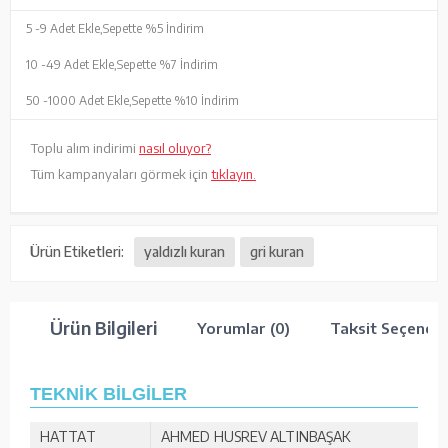
5 -
9 Adet Ekle,
Sepette %5 İndirim
10 -
49 Adet Ekle,
Sepette %7 İndirim
50 -
1000 Adet Ekle,
Sepette %10 İndirim
Toplu alım indirimi
nasıl oluyor?
Tüm kampanyaları görmek için
tıklayın.
Ürün Etiketleri:
yaldızlı kuran
gri kuran
Ürün Bilgileri
Yorumlar (0)
Taksit Seçenekl
TEKNİK BİLGİLER
HATTAT
AHMED HUSREV ALTINBAŞAK