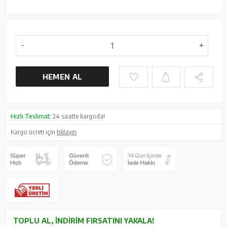
HEMEN AL
Hızlı Teslimat:
24 saatte kargoda!
Kargo ücreti için
tıklayın
TOPLU AL, İNDIRIM FIRSATINI YAKALA!