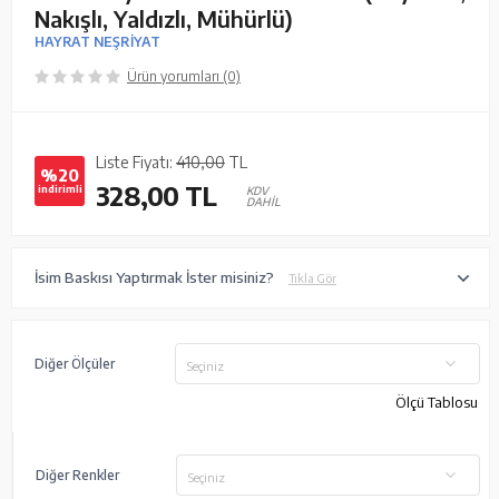
Nakışlı, Yaldızlı, Mühürlü)
HAYRAT NEŞRİYAT
Ürün yorumları (0)
Liste Fiyatı:
410,00
TL
%20
328,00
TL
indirimli
KDV
DAHİL
İsim Baskısı Yaptırmak İster misiniz?
Tıkla Gör
Diğer Ölçüler
Seçiniz
Ölçü Tablosu
Diğer Renkler
Seçiniz