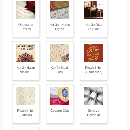
Okumanın
Kur'ân-ı Kerim
Kur'ân Oku
Fazileti
Öğren
ve Dinle
Kur'ân Hatim
Kur'ân Meali
Risale-i Nur
Videosu
Oku
(Osmanlıca)
Risale-i Nur
Cevşen Oku
Soru ve
(Latince)
Cevaplar