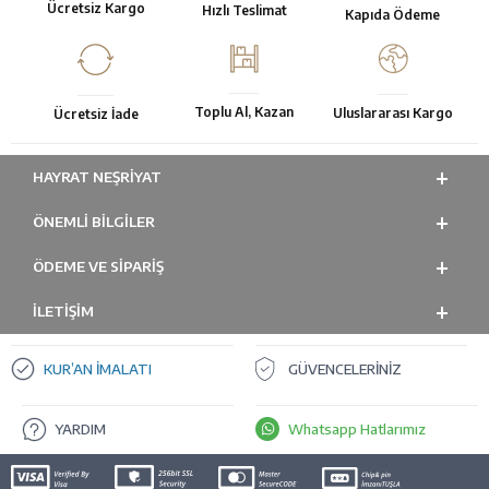
Ücretsiz Kargo
Hızlı Teslimat
Kapıda Ödeme
Toplu Al, Kazan
Uluslararası Kargo
Ücretsiz İade
HAYRAT NEŞRIYAT
ÖNEMLI BILGILER
ÖDEME VE SİPARİŞ
İLETİŞİM
KUR’AN İMALATI
GÜVENCELERİNİZ
YARDIM
Whatsapp Hatlarımız