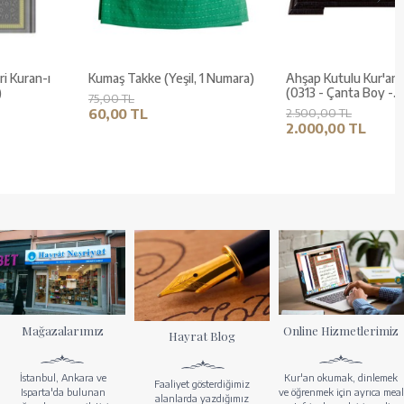
Orta Boy Termo Deri Kuran-ı
Kumaş Takke (Yeşil, 1 Numara)
Kerim (Gri, Mühürlü)
75,00 TL
500,00 TL
60,00 TL
400,00 TL
Mağazalarımız
Online Hizmetlerimiz
Hayrat Blog
İstanbul, Ankara ve
Kur'an okumak, dinlemek
Faaliyet gösterdiğimiz
Isparta'da bulunan
ve öğrenmek için ayrıca meal
alanlarda yazdığımız