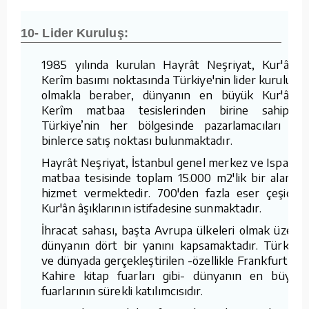
10- Lider Kuruluş:
1985 yılında kurulan Hayrât Neşriyat, Kur'ân-ı
Kerîm basımı noktasında Türkiye'nin lider kuruluşu
olmakla beraber, dünyanın en büyük Kur'ân-ı
Kerîm matbaa tesislerinden birine sahiptir.
Türkiye’nin her bölgesinde pazarlamacıları ve
binlerce satış noktası bulunmaktadır.
Hayrât Neşriyat, İstanbul genel merkez ve Isparta
matbaa tesisinde toplam 15.000 m2'lik bir alanda
hizmet vermektedir. 700'den fazla eser çeşidini
Kur'ân âşıklarının istifadesine sunmaktadır.
İhracat sahası, başta Avrupa ülkeleri olmak üzere
dünyanın dört bir yanını kapsamaktadır. Türkiye
ve dünyada gerçekleştirilen -özellikle Frankfurt ve
Kahire kitap fuarları gibi- dünyanın en büyük
fuarlarının sürekli katılımcısıdır.