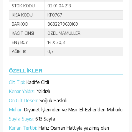
STOK KODU
02 01 04 213
KISA KODU
KF0767
BARKOD
8682279633169
KAĞIT CİNSİ
ÖZEL MAMÜLLER
EN / BOY
14 X 20,3
AĞIRLIK
0,7
ÖZELLİKLER
Cilt Tipi:
Kadife Ciltli
Kenar Yaldızı:
Yaldızlı
Ön Cilt Desen:
Soğuk Baskılı
Mühür:
Diyanet İşlerinden ve Mısır El-Ezher'den Mühürlü
Sayfa Sayısı:
613 Sayfa
Kur'an Tertibi:
Hafız Osman Hattıyla yazılmış olan