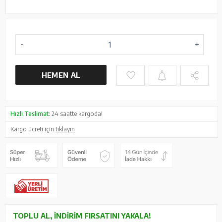
HEMEN AL
Hızlı Teslimat:
24 saatte kargoda!
Kargo ücreti için
tıklayın
TOPLU AL, İNDIRIM FIRSATINI YAKALA!