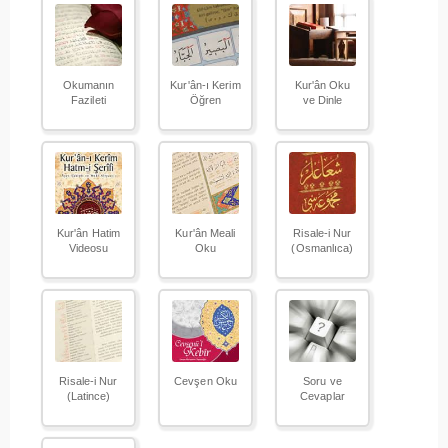
Okumanın
Kur'ân-ı Kerim
Kur'ân Oku
Fazileti
Öğren
ve Dinle
Kur'ân Hatim
Kur'ân Meali
Risale-i Nur
Videosu
Oku
(Osmanlıca)
Risale-i Nur
Cevşen Oku
Soru ve
(Latince)
Cevaplar