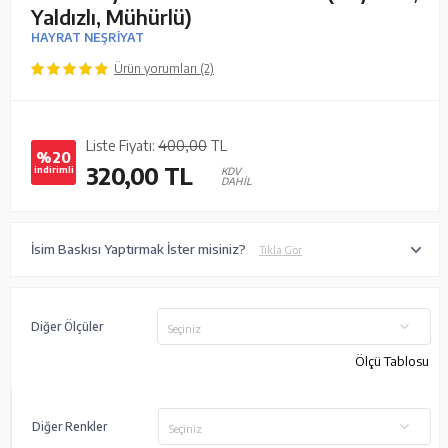
Yaldızlı, Mühürlü)
HAYRAT NEŞRİYAT
Ürün yorumları (2)
Liste Fiyatı:
400,00
TL
%20
320,00
TL
indirimli
KDV
DAHİL
İsim Baskısı Yaptırmak İster misiniz?
Tıkla Gör
Diğer Ölçüler
Seçiniz
Ölçü Tablosu
Diğer Renkler
Seçiniz