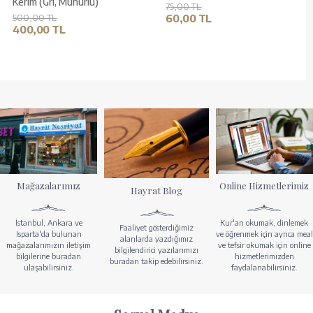
Kerim (Gri, Mühürlü)
75,00 TL
500,00 TL
60,00 TL
400,00 TL
Mağazalarımız
Online Hizmetlerimiz
Hayrat Blog
İstanbul, Ankara ve
Kur'an okumak, dinlemek
Faaliyet gösterdiğimiz
Isparta'da bulunan
ve öğrenmek için ayrıca meal
alanlarda yazdığımız
mağazalarımızın iletişim
ve tefsir okumak için online
bilgilendirici yazılarımızı
bilgilerine buradan
hizmetlerimizden
buradan takip edebilirsiniz.
ulaşabilirsiniz.
faydalanabilirsiniz.