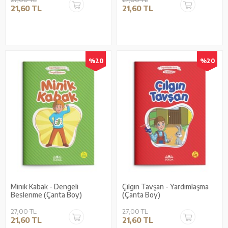
21,60 TL
21,60 TL
%20
%20
Minik Kabak - Dengeli
Çılgın Tavşan - Yardımlaşma
Beslenme (Çanta Boy)
(Çanta Boy)
27,00 TL
27,00 TL
21,60 TL
21,60 TL