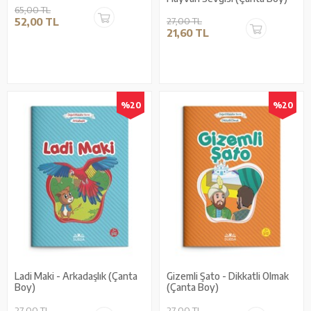
65,00 TL
52,00 TL
27,00 TL
21,60 TL
%20
%20
Ladi Maki - Arkadaşlık (Çanta
Gizemli Şato - Dikkatli Olmak
Boy)
(Çanta Boy)
27,00 TL
27,00 TL