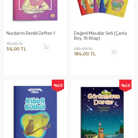
Nurdan'ın Renkli Defteri 1
Değerli Masallar Seti (Çanta
Boy, 10 Kitap)
70,00 TL
56,00 TL
230,00 TL
184,00 TL
%20
%20