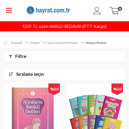
0
1200 TL üzeri KARGO BEDAVA! (PTT Kargo)
Anasayfa
Kitaplar
Çocuk ve Gençlik Kitapları
Hikaye / Roman
Filtre
Sıralama seçin
%20
%20