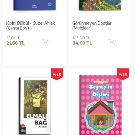
Kibirli Bülbül - Güzel Ahlak
Görünmeyen Dostlar
(Çanta Boy)
(Melekler)
27,00 TL
105,00 TL
21,60 TL
84,00 TL
%20
%20