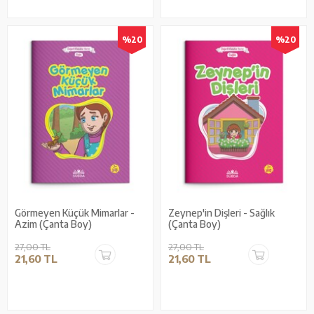
%20
%20
Görmeyen Küçük Mimarlar -
Zeynep'in Dişleri - Sağlık
Azim (Çanta Boy)
(Çanta Boy)
27,00 TL
27,00 TL
21,60 TL
21,60 TL