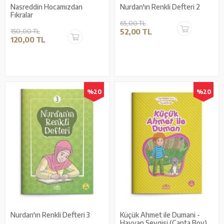
Nasreddin Hocamızdan
Nurdan'ın Renkli Defteri 2
Fıkralar
65,00 TL
150,00 TL
52,00 TL
120,00 TL
%20
%20
Nurdan'ın Renkli Defteri 3
Küçük Ahmet ile Dumani -
Hayvan Sevgisi (Çanta Boy)