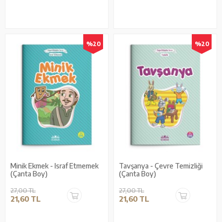
%20
%20
Minik Ekmek - Israf Etmemek
Tavşanya - Çevre Temizliği
(Çanta Boy)
(Çanta Boy)
27,00 TL
27,00 TL
21,60 TL
21,60 TL