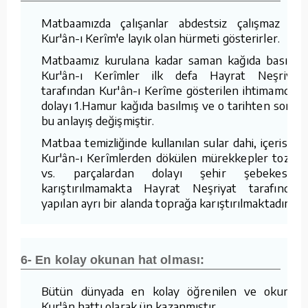
Matbaamızda çalışanlar abdestsiz çalışmaz ve
Kur'ân-ı Kerîm'e layık olan hürmeti gösterirler.
Matbaamız kurulana kadar saman kağıda basılan
Kur'ân-ı Kerîmler ilk defa Hayrat Neşriyat
tarafından Kur'ân-ı Kerîme gösterilen ihtimamdan
dolayı 1.Hamur kağıda basılmış ve o tarihten sonra
bu anlayış değişmiştir.
Matbaa temizliğinde kullanılan sular dahi, içerisine
Kur'ân-ı Kerîmlerden dökülen mürekkepler tozlar
vs. parçalardan dolayı şehir şebekesine
karıştırılmamakta Hayrat Neşriyat tarafından
yapılan ayrı bir alanda toprağa karıştırılmaktadır.
6- En kolay okunan hat olması:
Bütün dünyada en kolay öğrenilen ve okunan
Kur'ân hattı olarak ün kazanmıştır.