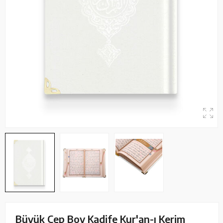
Büyük Cep Boy Kadife Kur'an-ı Kerim