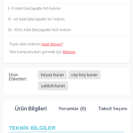
5 -
9 Adet Ekle,
Sepette %5 İndirim
10 -
49 Adet Ekle,
Sepette %7 İndirim
50 -
1000 Adet Ekle,
Sepette %10 İndirim
Toplu alım indirimi
nasıl oluyor?
Tüm kampanyaları görmek için
tıklayın.
Ürün
beyaz kuran
cep boy kuran
Etiketleri:
yaldızlı kuran
Ürün Bilgileri
Yorumlar (0)
Taksit Seçenekl
TEKNİK BİLGİLER