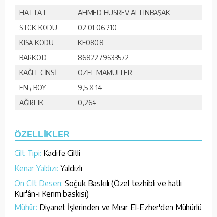
HATTAT
AHMED HUSREV ALTINBAŞAK
STOK KODU
02 01 06 210
KISA KODU
KF0808
BARKOD
8682279633572
KAĞIT CİNSİ
ÖZEL MAMÜLLER
EN / BOY
9,5 X 14
AĞIRLIK
0,264
ÖZELLİKLER
Cilt Tipi:
Kadife Ciltli
Kenar Yaldızı:
Yaldızlı
Ön Cilt Desen:
Soğuk Baskılı (Özel tezhibli ve hatlı
Kur'ân-ı Kerim baskısı)
Mühür:
Diyanet İşlerinden ve Mısır El-Ezher'den Mühürlü