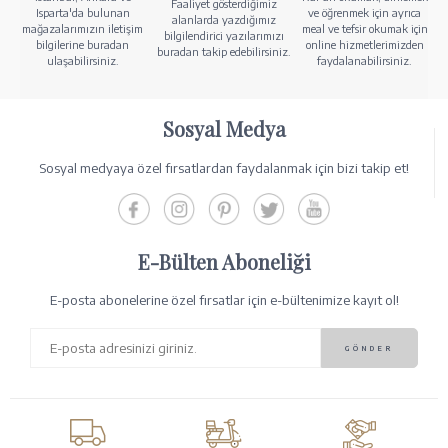
Faaliyet gösterdiğimiz
Isparta'da bulunan
ve öğrenmek için ayrıca
alanlarda yazdığımız
mağazalarımızın iletişim
meal ve tefsir okumak için
bilgilendirici yazılarımızı
bilgilerine buradan
online hizmetlerimizden
buradan takip edebilirsiniz.
ulaşabilirsiniz.
faydalanabilirsiniz.
Sosyal Medya
Sosyal medyaya özel fırsatlardan faydalanmak için bizi takip et!
E-Bülten Aboneliği
E-posta abonelerine özel fırsatlar için e-bültenimize kayıt ol!