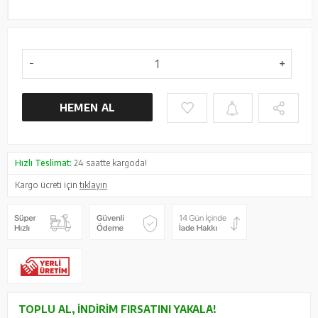
HEMEN AL
Hızlı Teslimat:
24 saatte kargoda!
Kargo ücreti için
tıklayın
TOPLU AL, İNDIRIM FIRSATINI YAKALA!