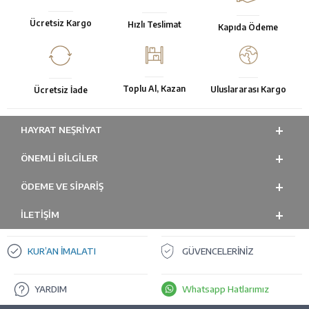
Ücretsiz Kargo
Hızlı Teslimat
Kapıda Ödeme
Toplu Al, Kazan
Uluslararası Kargo
Ücretsiz İade
HAYRAT NEŞRIYAT
ÖNEMLI BILGILER
ÖDEME VE SİPARİŞ
İLETİŞİM
KUR’AN İMALATI
GÜVENCELERİNİZ
YARDIM
Whatsapp Hatlarımız