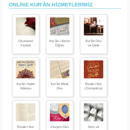
ONLİNE KUR'ÂN HİZMETLERİMİZ
Okumanın
Kur'ân-ı Kerim
Kur'ân Oku
Fazileti
Öğren
ve Dinle
Kur'ân Hatim
Kur'ân Meali
Risale-i Nur
Videosu
Oku
(Osmanlıca)
Risale-i Nur
Cevşen Oku
Soru ve