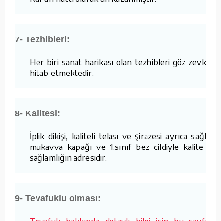
7- Tezhibleri:
Her biri sanat harikası olan tezhibleri göz zevkine
hitab etmektedir.
8- Kalitesi:
İplik dikişi, kaliteli telası ve şirazesi ayrıca sağlam
mukavva kapağı ve 1.sınıf bez cildiyle kalite ve
sağlamlığın adresidir.
9- Tevafuklu olması:
Tevafuk hakkında detaylı bilgi için bu sayfaya