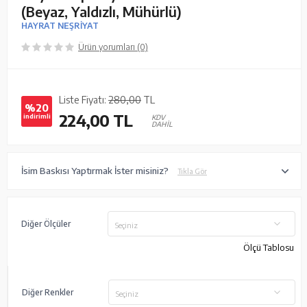
(Beyaz, Yaldızlı, Mühürlü)
HAYRAT NEŞRİYAT
Ürün yorumları (0)
Liste Fiyatı:
280,00
TL
%20
224,00
TL
indirimli
KDV
DAHİL
İsim Baskısı Yaptırmak İster misiniz?
Tıkla Gör
Diğer Ölçüler
Seçiniz
Ölçü Tablosu
Diğer Renkler
Seçiniz