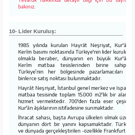
bakınız.
10- Lider Kuruluş:
1985 yılında kurulan Hayrât Neşriyat, Kur'ân-ı
Kerîm basımı noktasında Türkiye'nin lider kuruluşu
olmakla beraber, dünyanın en büyük Kur'ân-ı
Kerîm matbaa tesislerinden birine sahiptir.
Türkiye’nin her bölgesinde pazarlamacıları ve
binlerce satış noktası bulunmaktadır.
Hayrât Neşriyat, İstanbul genel merkez ve Isparta
matbaa tesisinde toplam 15.000 m2'lik bir alanda
hizmet vermektedir. 700'den fazla eser çeşidini
Kur'ân âşıklarının istifadesine sunmaktadır.
İhracat sahası, başta Avrupa ülkeleri olmak üzere
dünyanın dört bir yanını kapsamaktadır. Türkiye
ve dünyada gerçekleştirilen -özellikle Frankfurt ve