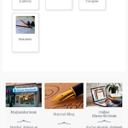
(Latince)
Cevaplar
Makaleler
Mağazalarımız
Online
Hayrat Blog
Hizmetlerimiz
İstanbul, Ankara ve
Kur'an okumak, dinlemek