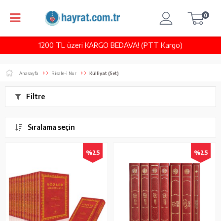
0
1200 TL üzeri KARGO BEDAVA! (PTT Kargo)
Anasayfa
Risale-i Nur
Külliyat (Set)
Filtre
Sıralama seçin
%25
%25