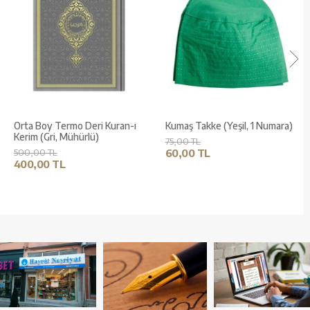
Orta Boy Termo Deri Kuran-ı
Kumaş Takke (Yeşil, 1 Numara)
Kerim (Gri, Mühürlü)
75,00 TL
500,00 TL
60,00 TL
400,00 TL