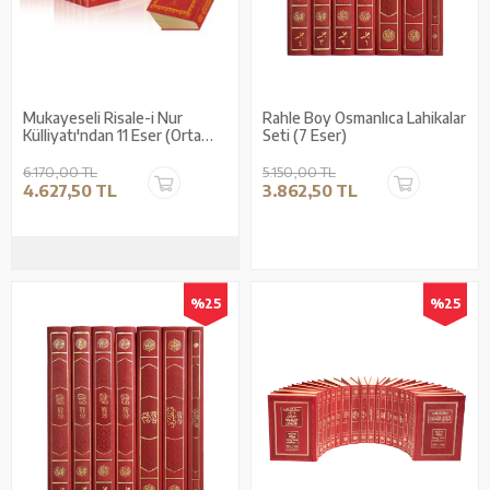
Mukayeseli Risale-i Nur
Rahle Boy Osmanlıca Lahikalar
Külliyatı'ndan 11 Eser (Orta
Seti (7 Eser)
Boy)
6.170,00 TL
5.150,00 TL
4.627,50 TL
3.862,50 TL
%25
%25