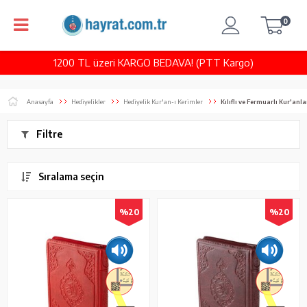
0
1200 TL üzeri KARGO BEDAVA! (PTT Kargo)
Anasayfa
Hediyelikler
Hediyelik Kur'an-ı Kerimler
Kılıflı ve Fermuarlı Kur'anla
Filtre
Sıralama seçin
%20
%20