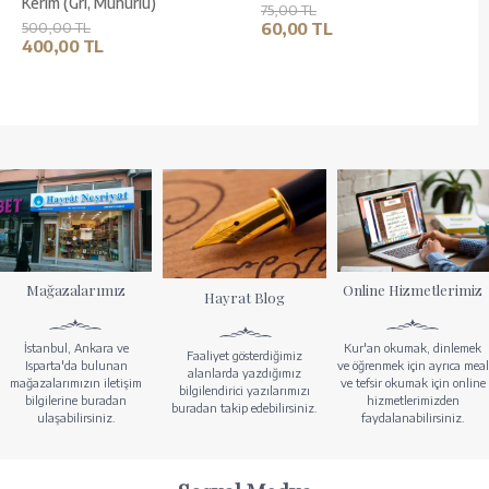
Kerim (Gri, Mühürlü)
75,00 TL
500,00 TL
60,00 TL
400,00 TL
Mağazalarımız
Online Hizmetlerimiz
Hayrat Blog
İstanbul, Ankara ve
Kur'an okumak, dinlemek
Faaliyet gösterdiğimiz
Isparta'da bulunan
ve öğrenmek için ayrıca meal
alanlarda yazdığımız
mağazalarımızın iletişim
ve tefsir okumak için online
bilgilendirici yazılarımızı
bilgilerine buradan
hizmetlerimizden
buradan takip edebilirsiniz.
ulaşabilirsiniz.
faydalanabilirsiniz.