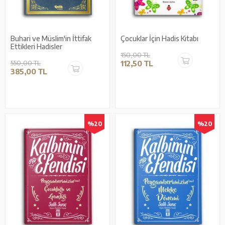
Buhari ve Müslim'in İttifak
Çocuklar İçin Hadis Kitabı
Ettikleri Hadisler
150,00 TL
550,00 TL
112,50 TL
385,00 TL
%20
%20