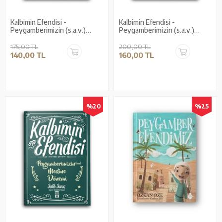
Kalbimin Efendisi -
Kalbimin Efendisi -
Peygamberimizin (s.a.v.)
Peygamberimizin (s.a.v.)
Çocukluğu ve Gençliği
Mekke Dönemi
175,00 TL
200,00 TL
140,00 TL
160,00 TL
%20
%25