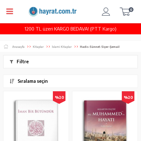
0
1200 TL üzeri KARGO BEDAVA! (PTT Kargo)
Anasayfa
Kitaplar
İslami Kitaplar
Hadis-Sünnet-Siyer-Şemail
Filtre
Sıralama seçin
%20
%20