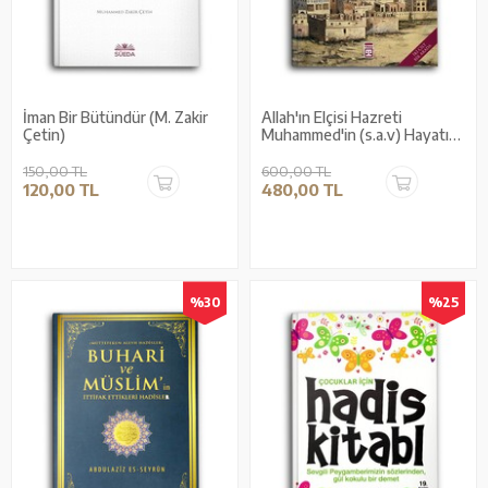
İman Bir Bütündür (M. Zakir
Allah'ın Elçisi Hazreti
Çetin)
Muhammed'in (s.a.v) Hayatı
(2 Cilt Tek Kitapta)
150,00 TL
600,00 TL
120,00 TL
480,00 TL
%30
%25