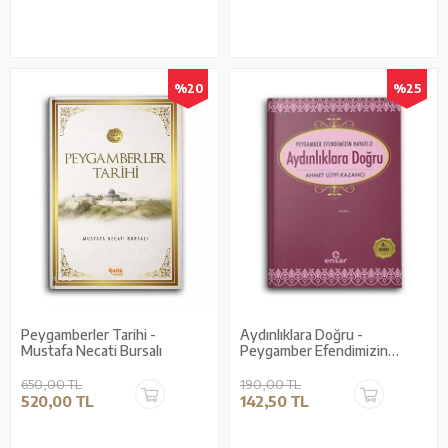
%20
%25
Peygamberler Tarihi -
Aydınlıklara Doğru -
Mustafa Necati Bursalı
Peygamber Efendimizin
Hayatı 2
650,00 TL
190,00 TL
520,00 TL
142,50 TL