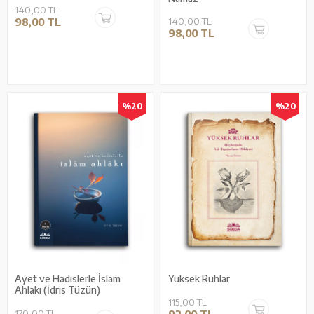
140,00 TL
98,00 TL
140,00 TL
98,00 TL
%20
%20
Ayet ve Hadislerle İslam
Yüksek Ruhlar
Ahlakı (İdris Tüzün)
115,00 TL
170,00 TL
92,00 TL