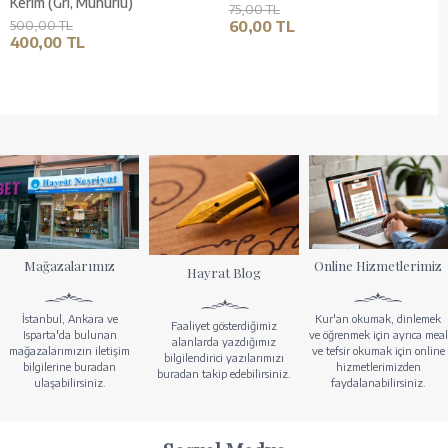
Kerim (Gri, Mühürlü)
75,00 TL
500,00 TL
60,00 TL
400,00 TL
Mağazalarımız
Online Hizmetlerimiz
Hayrat Blog
İstanbul, Ankara ve
Kur'an okumak, dinlemek
Faaliyet gösterdiğimiz
Isparta'da bulunan
ve öğrenmek için ayrıca meal
alanlarda yazdığımız
mağazalarımızın iletişim
ve tefsir okumak için online
bilgilendirici yazılarımızı
bilgilerine buradan
hizmetlerimizden
buradan takip edebilirsiniz.
ulaşabilirsiniz.
faydalanabilirsiniz.