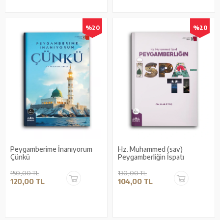
%20
%20
Peygamberime İnanıyorum
Hz. Muhammed (sav)
Çünkü
Peygamberliğin İspatı
150,00 TL
130,00 TL
120,00 TL
104,00 TL