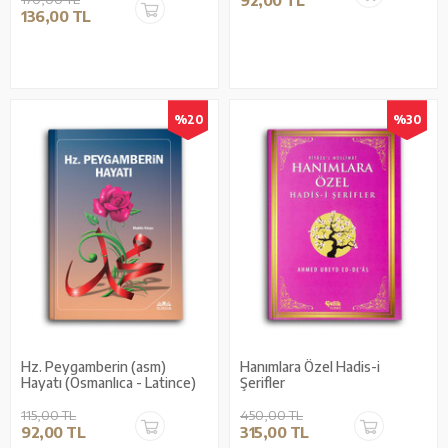
136,00 TL
%20
%30
Hz. Peygamberin (asm)
Hanımlara Özel Hadis-i
Hayatı (Osmanlıca - Latince)
Şerifler
115,00 TL
450,00 TL
92,00 TL
315,00 TL