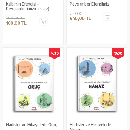
Kalbimin Efendisi -
Peygamber Efendimiz
Peygamberimizin (s.a.v)
Medine Dönemi
720,00 TL
200,00 TL
540,00 TL
160,00 TL
%30
%30
Hadisler ve Hikayelerle Oruç
Hadisler ve Hikayelerle
Namaz