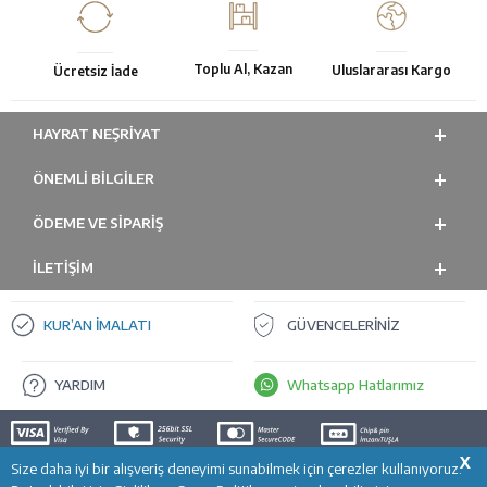
Toplu Al, Kazan
Uluslararası Kargo
Ücretsiz İade
HAYRAT NEŞRIYAT
ÖNEMLI BILGILER
ÖDEME VE SİPARİŞ
İLETİŞİM
KUR’AN İMALATI
GÜVENCELERİNİZ
YARDIM
Whatsapp Hatlarımız
X
Size daha iyi bir alışveriş deneyimi sunabilmek için çerezler kullanıyoruz.
T
-Soft
E-Ticaret
Sistemleriyle Hazırlanmıştır.