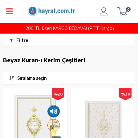
0
1200 TL üzeri KARGO BEDAVA! (PTT Kargo)
Filtre
Beyaz Kuran-ı Kerim Çeşitleri
Sıralama seçin
%20
%20