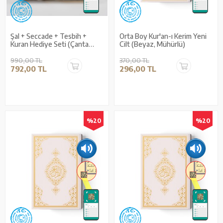
Şal + Seccade + Tesbih +
Orta Boy Kur'an-ı Kerim Yeni
Kuran Hediye Seti (Çanta
Cilt (Beyaz, Mühürlü)
Boy, Kadife, Beyaz)
990,00 TL
370,00 TL
792,00 TL
296,00 TL
%20
%20