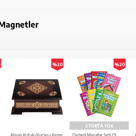
.
 Magnetler
0
%20
%20
STOKTA YOK
Ahşap Kutulu Kur'an-ı Kerim
Değerli Masallar Seti (9