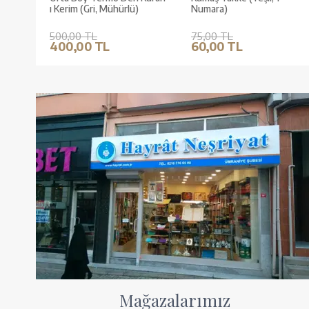
ı Kerim (Gri, Mühürlü)
Numara)
500,00 TL
75,00 TL
400,00 TL
60,00 TL
Mağazalarımız