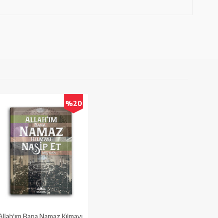
%20
Allah'ım Bana Namaz Kılmayı