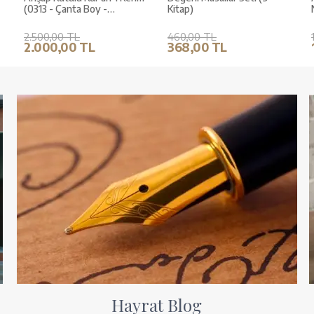
(0313 - Çanta Boy -
Kitap)
Kahverengi)
2.500,00 TL
460,00 TL
2.000,00 TL
368,00 TL
Hayrat Blog