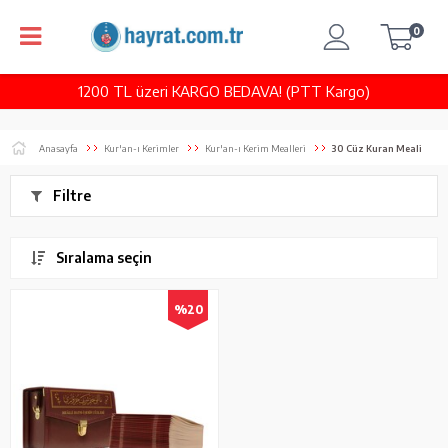
0
1200 TL üzeri KARGO BEDAVA! (PTT Kargo)
Anasayfa
Kur'an-ı Kerimler
Kur'an-ı Kerim Mealleri
30 Cüz Kuran Meali
Filtre
Sıralama seçin
%20