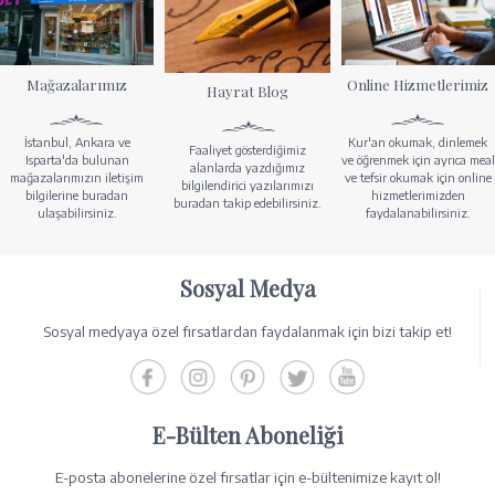
Mağazalarımız
Online Hizmetlerimiz
Hayrat Blog
İstanbul, Ankara ve
Kur'an okumak, dinlemek
Faaliyet gösterdiğimiz
Isparta'da bulunan
ve öğrenmek için ayrıca meal
alanlarda yazdığımız
mağazalarımızın iletişim
ve tefsir okumak için online
bilgilendirici yazılarımızı
bilgilerine buradan
hizmetlerimizden
buradan takip edebilirsiniz.
ulaşabilirsiniz.
faydalanabilirsiniz.
Sosyal Medya
Sosyal medyaya özel fırsatlardan faydalanmak için bizi takip et!
E-Bülten Aboneliği
E-posta abonelerine özel fırsatlar için e-bültenimize kayıt ol!