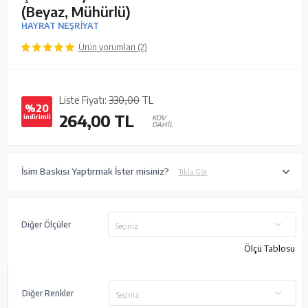
(Beyaz, Mühürlü)
HAYRAT NEŞRİYAT
Ürün yorumları (2)
Liste Fiyatı:
330,00
TL
%20
264,00
TL
indirimli
KDV
DAHİL
İsim Baskısı Yaptırmak İster misiniz?
Tıkla Gör
Diğer Ölçüler
Seçiniz
Ölçü Tablosu
Diğer Renkler
Seçiniz