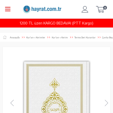
0
1200 TL üzeri KARGO BEDAVA! (PTT Kargo)
Anasayfa
Kur'an-ı Kerimler
Kur'an-ı Kerim
Termo Deri Kuranlar
Çanta Boy