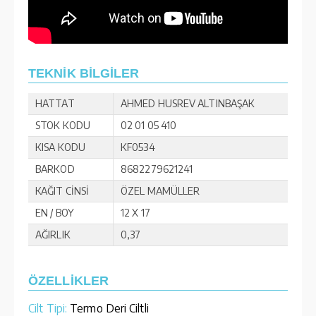
TEKNİK BİLGİLER
HATTAT
AHMED HUSREV ALTINBAŞAK
STOK KODU
02 01 05 410
KISA KODU
KF0534
BARKOD
8682279621241
KAĞIT CİNSİ
ÖZEL MAMÜLLER
EN / BOY
12 X 17
AĞIRLIK
0,37
ÖZELLİKLER
Cilt Tipi:
Termo Deri Ciltli