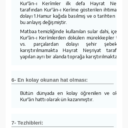
Kur'ân-ı Kerîmler ilk defa Hayrat Neşriya
tarafından Kur'ân-ı Kerîme gösterilen ihtimamda
dolayı 1.Hamur kağıda basılmış ve o tarihten sonr
bu anlayış değişmiştir.
Matbaa temizliğinde kullanılan sular dahi, içerisin
Kur'ân-ı Kerîmlerden dökülen mürekkepler tozla
vs. parçalardan dolayı şehir şebekesin
karıştırılmamakta Hayrat Neşriyat tarafında
yapılan ayrı bir alanda toprağa karıştırılmaktadır.
6- En kolay okunan hat olması:
Bütün dünyada en kolay öğrenilen ve okuna
Kur'ân hattı olarak ün kazanmıştır.
7- Tezhibleri: