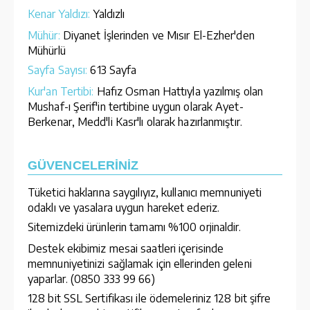
Kenar Yaldızı:
Yaldızlı
Mühür:
Diyanet İşlerinden ve Mısır El-Ezher'den
Mühürlü
Sayfa Sayısı:
613 Sayfa
Kur'an Tertibi:
Hafız Osman Hattıyla yazılmış olan
Mushaf-ı Şerif'in tertibine uygun olarak Ayet-
Berkenar, Medd'li Kasr'lı olarak hazırlanmıştır.
GÜVENCELERİNİZ
Tüketici haklarına saygılıyız, kullanıcı memnuniyeti
odaklı ve yasalara uygun hareket ederiz.
Sitemizdeki ürünlerin tamamı %100 orjinaldir.
Destek ekibimiz mesai saatleri içerisinde
memnuniyetinizi sağlamak için ellerinden geleni
yaparlar. (0850 333 99 66)
128 bit SSL Sertifikası ile ödemeleriniz 128 bit şifre