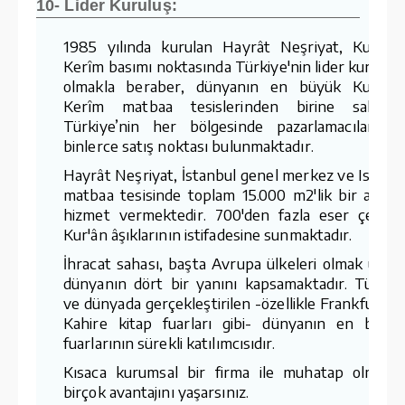
10- Lider Kuruluş:
1985 yılında kurulan Hayrât Neşriyat, Kur'ân-
Kerîm basımı noktasında Türkiye'nin lider kuruluş
olmakla beraber, dünyanın en büyük Kur'ân-
Kerîm matbaa tesislerinden birine sahiptir
Türkiye’nin her bölgesinde pazarlamacıları v
binlerce satış noktası bulunmaktadır.
Hayrât Neşriyat, İstanbul genel merkez ve Ispart
matbaa tesisinde toplam 15.000 m2'lik bir aland
hizmet vermektedir. 700'den fazla eser çeşidin
Kur'ân âşıklarının istifadesine sunmaktadır.
İhracat sahası, başta Avrupa ülkeleri olmak üzer
dünyanın dört bir yanını kapsamaktadır. Türkiy
ve dünyada gerçekleştirilen -özellikle Frankfurt v
Kahire kitap fuarları gibi- dünyanın en büyü
fuarlarının sürekli katılımcısıdır.
Kısaca kurumsal bir firma ile muhatap olmanı
birçok avantajını yaşarsınız.