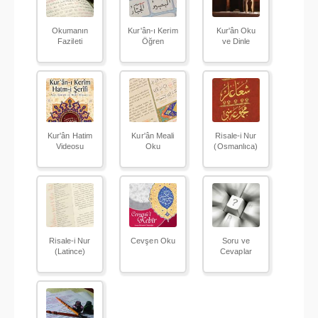
Okumanın
Kur'ân-ı Kerim
Kur'ân Oku
Fazileti
Öğren
ve Dinle
Kur'ân Hatim
Kur'ân Meali
Risale-i Nur
Videosu
Oku
(Osmanlıca)
Risale-i Nur
Cevşen Oku
Soru ve
(Latince)
Cevaplar