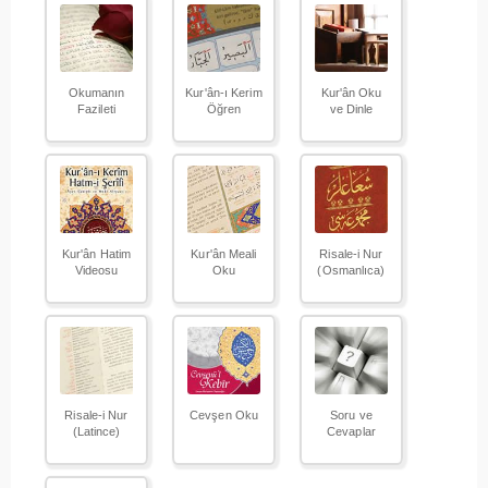
Okumanın
Kur'ân-ı Kerim
Kur'ân Oku
Fazileti
Öğren
ve Dinle
Kur'ân Hatim
Kur'ân Meali
Risale-i Nur
Videosu
Oku
(Osmanlıca)
Risale-i Nur
Cevşen Oku
Soru ve
(Latince)
Cevaplar