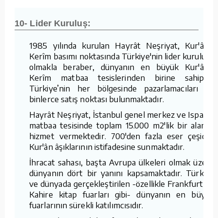
10- Lider Kuruluş:
1985 yılında kurulan Hayrât Neşriyat, Kur'ân-ı
Kerîm basımı noktasında Türkiye'nin lider kuruluşu
olmakla beraber, dünyanın en büyük Kur'ân-ı
Kerîm matbaa tesislerinden birine sahiptir.
Türkiye’nin her bölgesinde pazarlamacıları ve
binlerce satış noktası bulunmaktadır.
Hayrât Neşriyat, İstanbul genel merkez ve Isparta
matbaa tesisinde toplam 15.000 m2'lik bir alanda
hizmet vermektedir. 700'den fazla eser çeşidini
Kur'ân âşıklarının istifadesine sunmaktadır.
İhracat sahası, başta Avrupa ülkeleri olmak üzere
dünyanın dört bir yanını kapsamaktadır. Türkiye
ve dünyada gerçekleştirilen -özellikle Frankfurt ve
Kahire kitap fuarları gibi- dünyanın en büyük
fuarlarının sürekli katılımcısıdır.