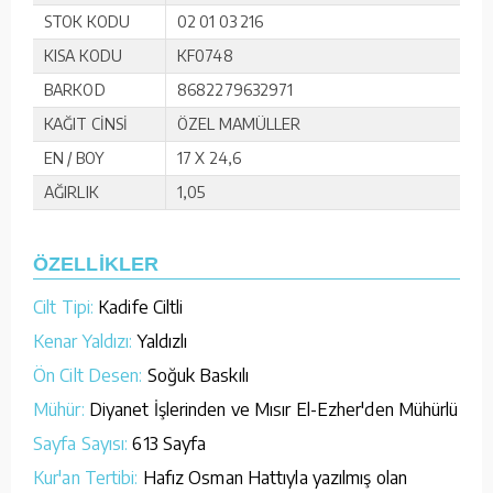
STOK KODU
02 01 03 216
KISA KODU
KF0748
BARKOD
8682279632971
KAĞIT CİNSİ
ÖZEL MAMÜLLER
EN / BOY
17 X 24,6
AĞIRLIK
1,05
ÖZELLİKLER
Cilt Tipi:
Kadife Ciltli
Kenar Yaldızı:
Yaldızlı
Ön Cilt Desen:
Soğuk Baskılı
Mühür:
Diyanet İşlerinden ve Mısır El-Ezher'den Mühürlü
Sayfa Sayısı:
613 Sayfa
Kur'an Tertibi:
Hafız Osman Hattıyla yazılmış olan