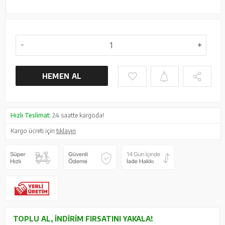
HEMEN AL
Hızlı Teslimat:
24 saatte kargoda!
Kargo ücreti için
tıklayın
TOPLU AL, İNDIRIM FIRSATINI YAKALA!