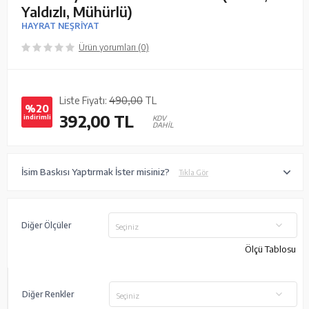
Yaldızlı, Mühürlü)
HAYRAT NEŞRİYAT
Ürün yorumları (0)
Liste Fiyatı:
490,00
TL
%20
392,00
TL
indirimli
KDV
DAHİL
İsim Baskısı Yaptırmak İster misiniz?
Tıkla Gör
Diğer Ölçüler
Seçiniz
Ölçü Tablosu
Diğer Renkler
Seçiniz