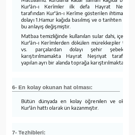
Kur'ân-ı Kerîmler ilk defa Hayrat Neşriya
tarafından Kur'ân-ı Kerîme gösterilen ihtimamda
dolayı 1.Hamur kağıda basılmış ve o tarihten sonr
bu anlayış değişmiştir.
Matbaa temizliğinde kullanılan sular dahi, içerisin
Kur'ân-ı Kerîmlerden dökülen mürekkepler tozla
vs. parçalardan dolayı şehir şebekesin
karıştırılmamakta Hayrat Neşriyat tarafında
yapılan ayrı bir alanda toprağa karıştırılmaktadır.
6- En kolay okunan hat olması:
Bütün dünyada en kolay öğrenilen ve okuna
Kur'ân hattı olarak ün kazanmıştır.
7- Tezhibleri: