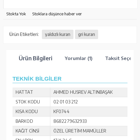
Stokta Yok
Stoklara düşünce haber ver
Ürün Etiketleri:
yaldızlı kuran
gri kuran
Ürün Bilgileri
Yorumlar (1)
Taksit Seçenek
TEKNİK BİLGİLER
HATTAT
AHMED HUSREV ALTINBAŞAK
STOK KODU
02 01 03 212
KISA KODU
KF0744
BARKOD
8682279632933
KAĞIT CİNSİ
ÖZEL ÜRETİM MAMÜLLER