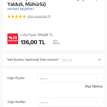
Yaldızlı, Mühürlü)
HAYRAT NEŞRİYAT
Ürün yorumları (1)
Liste Fiyatı:
170,00
TL
%20
136,00
TL
indirimli
KDV
DAHİL
İsim Baskısı Yaptırmak İster misiniz?
Tıkla Gör
Diğer Ölçüler
Seçiniz
Ölçü Tablosu
Diğer Renkler
Seçiniz