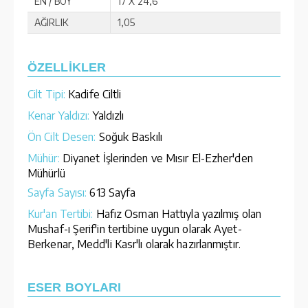
EN / BOY
17 X 24,6
AĞIRLIK
1,05
ÖZELLİKLER
Cilt Tipi:
Kadife Ciltli
Kenar Yaldızı:
Yaldızlı
Ön Cilt Desen:
Soğuk Baskılı
Mühür:
Diyanet İşlerinden ve Mısır El-Ezher'den
Mühürlü
Sayfa Sayısı:
613 Sayfa
Kur'an Tertibi:
Hafız Osman Hattıyla yazılmış olan
Mushaf-ı Şerif'in tertibine uygun olarak Ayet-
Berkenar, Medd'li Kasr'lı olarak hazırlanmıştır.
ESER BOYLARI