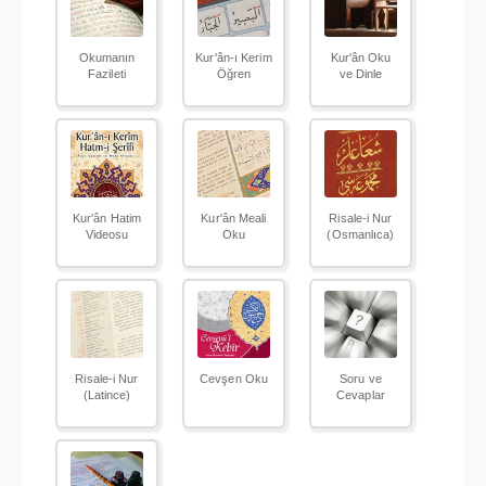
Okumanın
Kur'ân-ı Kerim
Kur'ân Oku
Fazileti
Öğren
ve Dinle
Kur'ân Hatim
Kur'ân Meali
Risale-i Nur
Videosu
Oku
(Osmanlıca)
Risale-i Nur
Cevşen Oku
Soru ve
(Latince)
Cevaplar