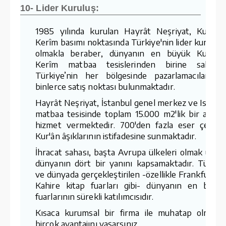
10- Lider Kuruluş:
1985 yılında kurulan Hayrât Neşriyat, Kur'ân-
Kerîm basımı noktasında Türkiye'nin lider kuruluş
olmakla beraber, dünyanın en büyük Kur'ân-
Kerîm matbaa tesislerinden birine sahiptir
Türkiye’nin her bölgesinde pazarlamacıları v
binlerce satış noktası bulunmaktadır.
Hayrât Neşriyat, İstanbul genel merkez ve Ispart
matbaa tesisinde toplam 15.000 m2'lik bir aland
hizmet vermektedir. 700'den fazla eser çeşidin
Kur'ân âşıklarının istifadesine sunmaktadır.
İhracat sahası, başta Avrupa ülkeleri olmak üzer
dünyanın dört bir yanını kapsamaktadır. Türkiy
ve dünyada gerçekleştirilen -özellikle Frankfurt v
Kahire kitap fuarları gibi- dünyanın en büyü
fuarlarının sürekli katılımcısıdır.
Kısaca kurumsal bir firma ile muhatap olmanı
birçok avantajını yaşarsınız.