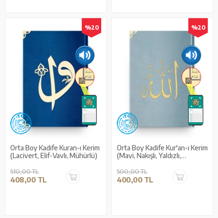
%20
%20
Orta Boy Kadife Kuran-ı Kerim
Orta Boy Kadife Kur'an-ı Kerim
(Lacivert, Elif-Vavlı, Mühürlü)
(Mavi, Nakışlı, Yaldızlı,
Mühürlü)
510,00 TL
500,00 TL
408,00 TL
400,00 TL