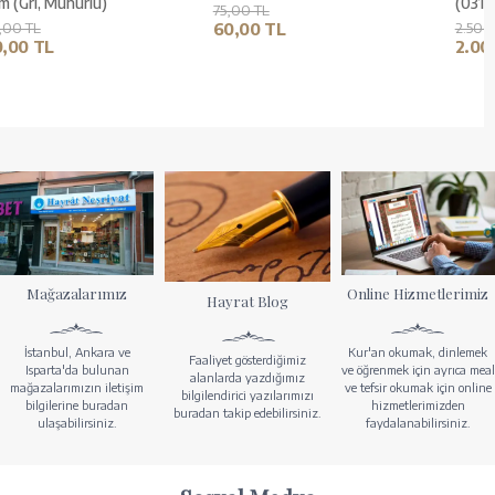
Kerim (Gri, Mühürlü)
75,00 TL
500,00 TL
60,00 TL
400,00 TL
Mağazalarımız
Online Hizmetlerimiz
Hayrat Blog
İstanbul, Ankara ve
Kur'an okumak, dinlemek
Faaliyet gösterdiğimiz
Isparta'da bulunan
ve öğrenmek için ayrıca meal
alanlarda yazdığımız
mağazalarımızın iletişim
ve tefsir okumak için online
bilgilendirici yazılarımızı
bilgilerine buradan
hizmetlerimizden
buradan takip edebilirsiniz.
ulaşabilirsiniz.
faydalanabilirsiniz.