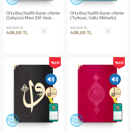
Orta Boy Kadife Kuran-ı Kerim
Orta Boy Kadife Kuran-ı Kerim
(Gökyüzü Mavi, Elif-Vavlı,
(Turkuaz, Güllü, Mühürlü)
Mühürlü)
510,00 TL
510,00 TL
408,00 TL
408,00 TL
%20
%20