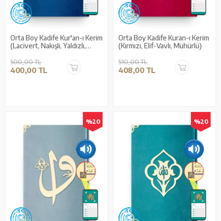
Orta Boy Kadife Kur'an-ı Kerim
Orta Boy Kadife Kuran-ı Kerim
(Lacivert, Nakışlı, Yaldızlı,
(Kırmızı, Elif-Vavlı, Mühürlü)
Mühürlü)
500,00 TL
510,00 TL
400,00 TL
408,00 TL
%20
%20