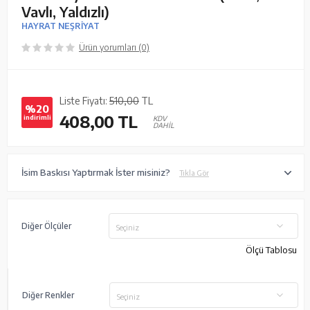
Vavlı, Yaldızlı)
HAYRAT NEŞRİYAT
Ürün yorumları (0)
Liste Fiyatı:
510,00
TL
%20
408,00
TL
indirimli
KDV
DAHİL
İsim Baskısı Yaptırmak İster misiniz?
Tıkla Gör
Diğer Ölçüler
Seçiniz
Ölçü Tablosu
Diğer Renkler
Seçiniz