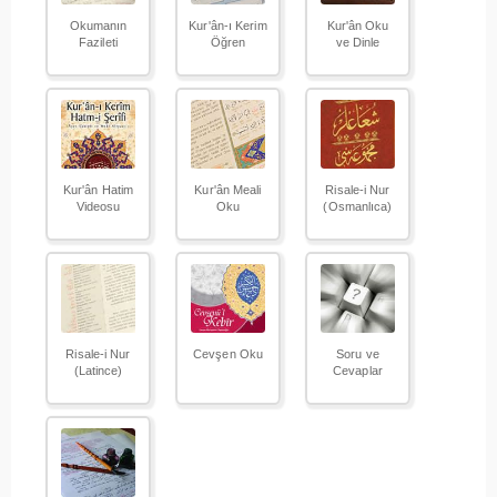
Okumanın
Kur'ân-ı Kerim
Kur'ân Oku
Fazileti
Öğren
ve Dinle
Kur'ân Hatim
Kur'ân Meali
Risale-i Nur
Videosu
Oku
(Osmanlıca)
Risale-i Nur
Cevşen Oku
Soru ve
(Latince)
Cevaplar