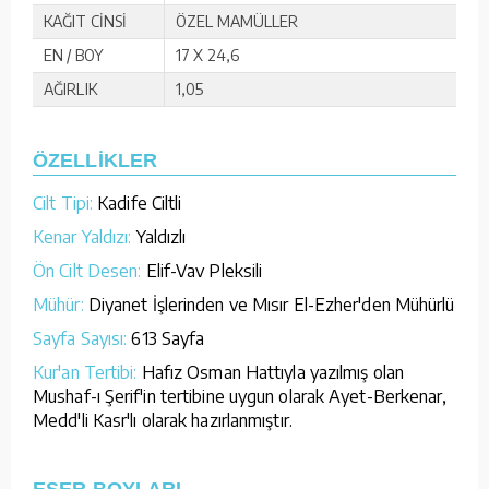
KAĞIT CİNSİ
ÖZEL MAMÜLLER
EN / BOY
17 X 24,6
AĞIRLIK
1,05
ÖZELLİKLER
Cilt Tipi:
Kadife Ciltli
Kenar Yaldızı:
Yaldızlı
Ön Cilt Desen:
Elif-Vav Pleksili
Mühür:
Diyanet İşlerinden ve Mısır El-Ezher'den Mühürlü
Sayfa Sayısı:
613 Sayfa
Kur'an Tertibi:
Hafız Osman Hattıyla yazılmış olan
Mushaf-ı Şerif'in tertibine uygun olarak Ayet-Berkenar,
Medd'li Kasr'lı olarak hazırlanmıştır.
ESER BOYLARI