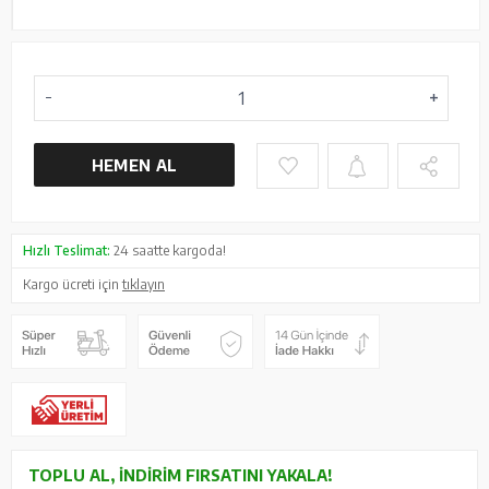
HEMEN AL
Hızlı Teslimat:
24 saatte kargoda!
Kargo ücreti için
tıklayın
TOPLU AL, İNDIRIM FIRSATINI YAKALA!