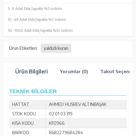
5 -
9 Adet Ekle,
Sepette %5 İndirim
10 -
49 Adet Ekle,
Sepette %7 İndirim
50 -
1000 Adet Ekle,
Sepette %10 İndirim
Ürün Etiketleri:
yaldızlı kuran
Ürün Bilgileri
Yorumlar (0)
Taksit Seçenekl
TEKNİK BİLGİLER
HATTAT
AHMED HUSREV ALTINBAŞAK
STOK KODU
02 01 03 319
KISA KODU
KF0966
BARKOD
8682279684284