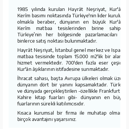
1985 yılında kurulan Hayrât Neşriyat, Kur'ân-ı
Kerîm basımı noktasında Türkiye'nin lider kuruluşu
olmakla beraber, dünyanın en büyük Kur'ân-ı
Kerîm matbaa tesislerinden birine sahiptir.
Türkiye’nin her bölgesinde pazarlamacıları ve
binlerce satış noktası bulunmaktadır.
Hayrât Neşriyat, İstanbul genel merkez ve Isparta
matbaa tesisinde toplam 15.000 m2'lik bir alanda
hizmet vermektedir. 700'den fazla eser çeşidini
Kur'ân âşıklarının istifadesine sunmaktadır.
İhracat sahası, başta Avrupa ülkeleri olmak üzere
dünyanın dört bir yanını kapsamaktadır. Türkiye
ve dünyada gerçekleştirilen -özellikle Frankfurt ve
Kahire kitap fuarları gibi- dünyanın en büyük
fuarlarının sürekli katılımcısıdır.
Kısaca kurumsal bir firma ile muhatap olmanın
birçok avantajını yaşarsınız.