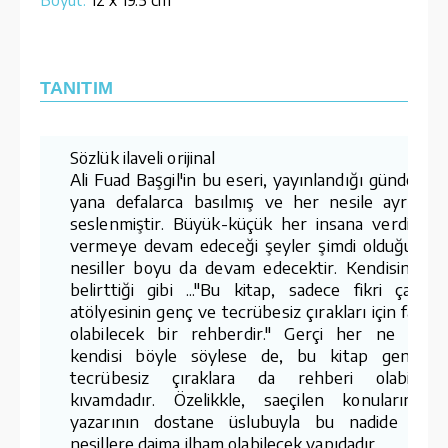
TANITIM
Sözlük ilaveli orijinal
Ali Fuad Başgil'in bu eseri, yayınlandığı günden b
yana defalarca basılmış ve her nesile ayrı ayr
seslenmiştir. Büyük-küçük her insana verdiği v
vermeye devam edeceği şeyler şimdi olduğu gibi
nesiller boyu da devam edecektir. Kendisinin d
belirttiği gibi ..."Bu kitap, sadece fikri çalışm
atölyesinin genç ve tecrübesiz çırakları için faydal
olabilecek bir rehberdir." Gerçi her ne kada
kendisi böyle söylese de, bu kitap genç v
tecrübesiz çıraklara da rehberi olabilece
kıvamdadır. Özelikkle, saeçilen konuların v
yazarının dostane üslubuyla bu nadide eser
nesillere daima ilham olabilecek yapıdadır.