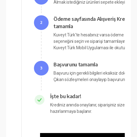
Almak istediğiniz ürünleri sepete ekleyin
Ödeme sayfasında Alışveriş Kredisi’ni
2
tamamla
Kuveyt Türk'te hesabınız varsa ödeme sayfası
seçeneğini seçin ve siparişi tamamlayın. Açı
Kuveyt Türk Mobil Uygulaması ile okutun.
Başvurunu tamamla
3
Başvuru için gerekli bilgileri eksiksiz doldurun.
Çıkan sözleşmeleri onaylayıp başvurunuzu t
İşte bu kadar!
Krediniz anında onaylanır, siparişiniz size en kı
hazırlanmaya başlanır.