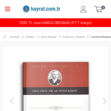
0
1200 TL üzeri KARGO BEDAVA! (PTT Kargo)
Anasayfa
Kitaplar
İslami Kitaplar
Araştırma - İnceleme
Gençlerle Başbaş