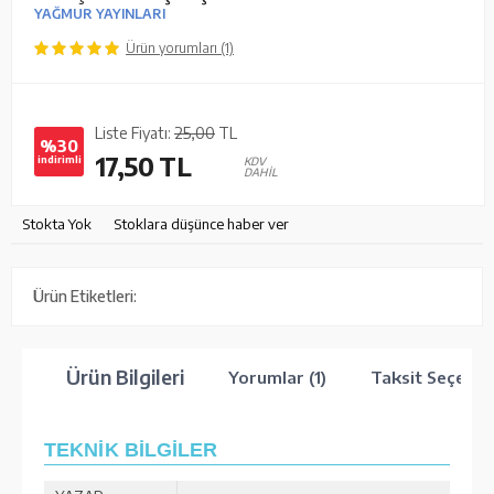
YAĞMUR YAYINLARI
Ürün yorumları (1)
Liste Fiyatı:
25,00
TL
%30
17,50
TL
indirimli
KDV
DAHİL
Stokta Yok
Stoklara düşünce haber ver
Ürün Etiketleri:
Ürün Bilgileri
Yorumlar (1)
Taksit Seçenek
TEKNİK BİLGİLER