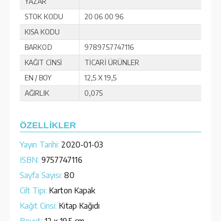
YAZAR
STOK KODU
20 06 00 96
KISA KODU
BARKOD
9789757747116
KAĞIT CİNSİ
TİCARİ ÜRÜNLER
EN / BOY
12,5 X 19,5
AĞIRLIK
0,075
ÖZELLİKLER
Yayın Tarihi:
2020-01-03
ISBN:
9757747116
Sayfa Sayısı:
80
Cilt Tipi:
Karton Kapak
Kağıt Cinsi:
Kitap Kağıdı
Boyut:
12 x 19.5 cm