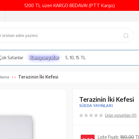
1200 TL üzeri KARGO BEDAVA! (PTT Kargo)
Çok Satanlar
Kampanyalar
5, 10, 15 TL
Terazinin İki Kefesi
eleme
Terazinin İki Kefesi
SÜEDA YAYINLARI
Ürün yorumları (0)
Liste Fiyatı:
180,00
T