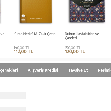
Kuran Nedir? M. Zakir Çetin
Ruhun Hastaklıkları ve
Çareleri
140,00 TL
150,00 TL
112,00 TL
120,00 TL
çenekleri
Alışveriş Kredisi
Tavsiye Et
Resiml