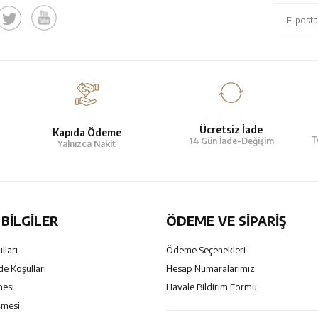
Ücretsiz İade
Kapıda Ödeme
T
14 Gün İade-Değişim
Yalnızca Nakit
BILGILER
ÖDEME VE SİPARİŞ
lları
Ödeme Seçenekleri
de Koşulları
Hesap Numaralarımız
mesi
Havale Bildirim Formu
şmesi