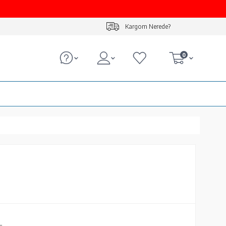
Kargom Nerede?
0
L