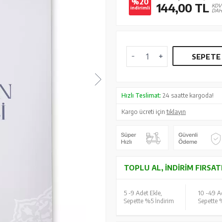
%20
144,00
TL
KDV
indirimli
DAH
SEPETE
Hızlı Teslimat:
24 saatte kargoda!
Kargo ücreti için
tıklayın
TOPLU AL, İNDIRIM FIRSAT
5 -
9 Adet Ekle,
10 -
49 Ad
Sepette %5 İndirim
Sepette 