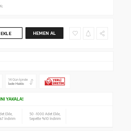
İL
HEMEN AL
 EKLE
INI YAKALA!
et Ekle,
50 -
1000 Adet Ekle,
%7 İndirim
Sepette %10 İndirim