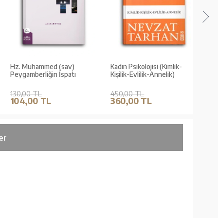
Hz. Muhammed (sav)
Kadın Psikolojisi (Kimlik-
Ateis
Peygamberliğin İspatı
Kişilik-Evlilik-Annelik)
Eleşti
130,00 TL
450,00 TL
110,
104,00 TL
360,00 TL
88,
er