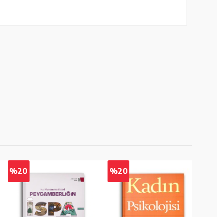
%20
%20
%2