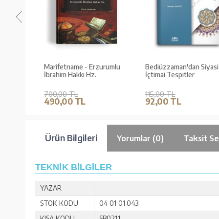
Marifetname - Erzurumlu
Bediüzzaman'dan Siyasi ve
)
İbrahim Hakkı Hz.
İçtimai Tespitler
700,00 TL
115,00 TL
490,00 TL
92,00 TL
Ürün Bilgileri
Yorumlar (0)
Taksit Se
TEKNİK BİLGİLER
YAZAR
STOK KODU
04 01 01 043
KISA KODU
SB0211