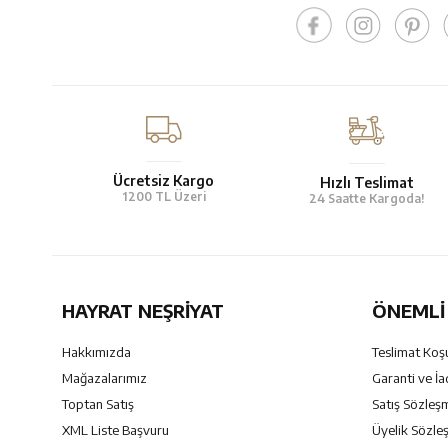
Ücretsiz Kargo
Hızlı Teslimat
1200 TL Üzeri
24 Saatte Kargoda!
HAYRAT NEŞRIYAT
ÖNEMLI 
Hakkımızda
Teslimat Koşu
Mağazalarımız
Garanti ve İa
Toptan Satış
Satış Sözleş
XML Liste Başvuru
Üyelik Sözle