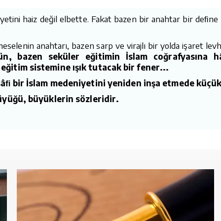
yetini haiz değil elbette. Fakat bazen bir anahtar bir deﬁne k
eselenin anahtarı, bazen sarp ve virajlı bir yolda işaret lev
ün, bazen seküler eğitimin İslam coğrafyasına 
ğitim sistemine ışık tutacak bir fener...
sâﬁ bir İslam medeniyetini yeniden inşa etmede küçük 
büyüğü, büyüklerin sözleridir.