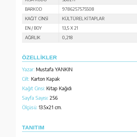
BARKOD
9786257575508
KAĞIT CİNSİ
KÜLTÜREL KİTAPLAR
EN / BOY
13,5 X 21
AĞIRLIK
0,218
ÖZELLİKLER
Yazar:
Mustafa YANKIN
Cilt:
Karton Kapak
Kağıt Cinsi:
Kitap Kağıdı
Sayfa Sayısı:
256
Ölçüsü:
13.5x21 cm.
TANITIM