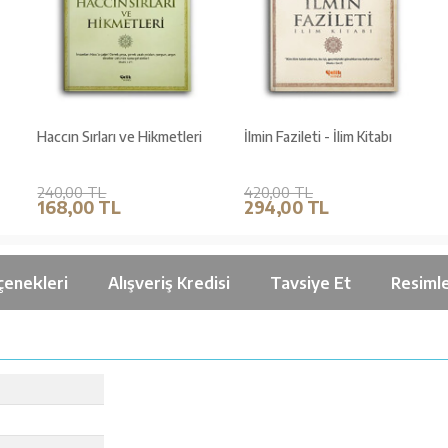
Haccın Sırları ve Hikmetleri
İlmin Fazileti - İlim Kitabı
240,00 TL
420,00 TL
168,00 TL
294,00 TL
çenekleri
Alışveriş Kredisi
Tavsiye Et
Resiml