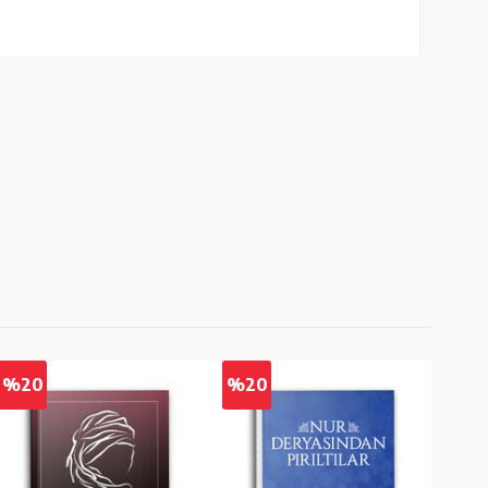
%20
%20
%2