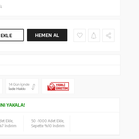
L
HEMEN AL
 EKLE
INI YAKALA!
et Ekle,
50 -
1000 Adet Ekle,
%7 İndirim
Sepette %10 İndirim