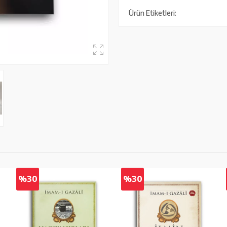
Ürün Etiketleri:
%30
%30