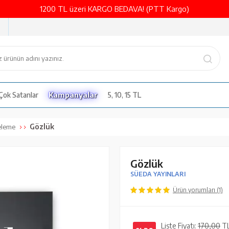
1200 TL üzeri KARGO BEDAVA! (PTT Kargo)
Çok Satanlar
Kampanyalar
5, 10, 15 TL
Gözlük
eleme
Gözlük
SÜEDA YAYINLARI
Ürün yorumları (1)
Liste Fiyatı:
170,00
T