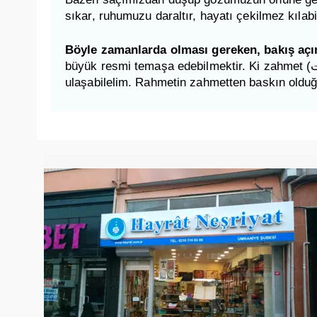
sıkar, ruhumuzu daraltır, hayatı çekilmez kılabil
Böyle zamanlarda olması gereken, bakış açım
büyük resmi temaşa edebilmektir. Ki zahmet (زمحت) gözüken şeylerdeki küçük noktayı kaldırmakla rahmetin (رمحت) geniş ve engin güzelliklerine
ulaşabilelim. Rahmetin zahmetten baskın olduğ