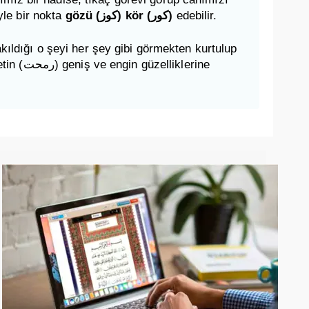
iyle bir nokta
gözü (كوز) kör (كور)
edebilir.
ldığı o şeyi her şey gibi görmekten kurtulup