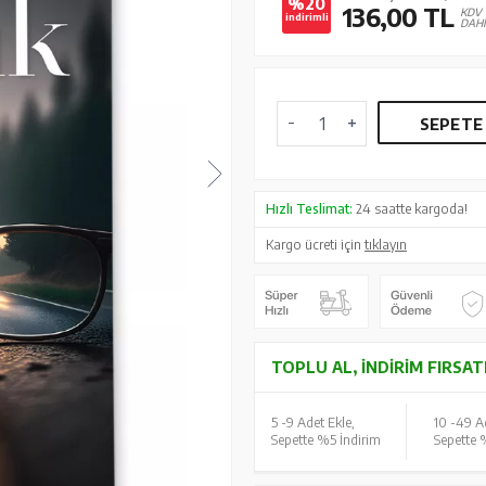
%20
136,00
TL
KDV
indirimli
DAHİ
SEPETE
Hızlı Teslimat:
24 saatte kargoda!
Kargo ücreti için
tıklayın
TOPLU AL, İNDIRIM FIRSAT
5 -
9 Adet Ekle,
10 -
49 Ad
Sepette %5 İndirim
Sepette 