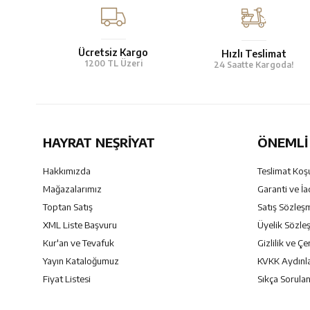
Ücretsiz Kargo
Hızlı Teslimat
1200 TL Üzeri
24 Saatte Kargoda!
HAYRAT NEŞRIYAT
ÖNEMLI 
Hakkımızda
Teslimat Koşu
Mağazalarımız
Garanti ve İa
Toptan Satış
Satış Sözleş
XML Liste Başvuru
Üyelik Sözle
Kur'an ve Tevafuk
Gizlilik ve Çe
Yayın Kataloğumuz
KVKK Aydınl
Fiyat Listesi
Sıkça Sorulan