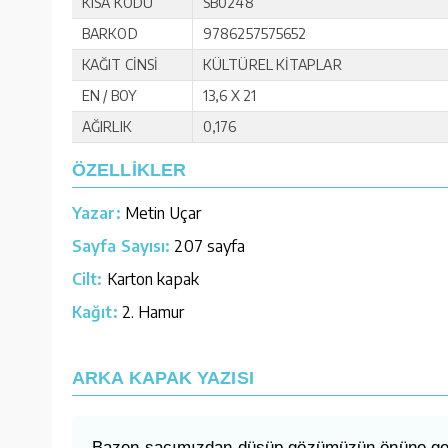
KISA KODU
SB0248
BARKOD
9786257575652
KAĞIT CİNSİ
KÜLTÜREL KİTAPLAR
EN / BOY
13,6 X 21
AĞIRLIK
0,176
ÖZELLİKLER
Yazar:
Metin Uçar
Sayfa Sayısı:
207 sayfa
Cilt:
Karton kapak
Kağıt:
2. Hamur
ARKA KAPAK YAZISI
Bazen saçımızdan düşüp gözümüzün önüne gelen b