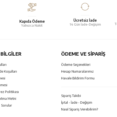
Ücretsiz İade
Kapıda Ödeme
T
14 Gün İade-Değişim
Yalnızca Nakit
BILGILER
ÖDEME VE SİPARİŞ
lları
Ödeme Seçenekleri
de Koşulları
Hesap Numaralarımız
mesi
Havale Bildirim Formu
şmesi
rez Politikası
Sipariş Takibi
atma Metni
İptal - İade - Değişim
 Sorular
Nasıl Sipariş Verebilirim?