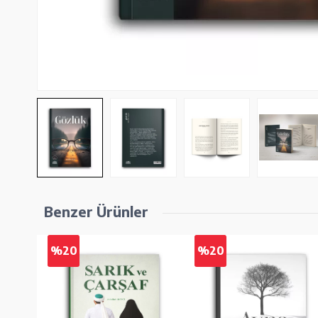
Benzer Ürünler
%20
%20