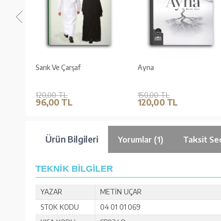
min
Sarık Ve Çarşaf
Ayna
120,00 TL
150,00 TL
96,00 TL
120,00 TL
Ürün Bilgileri
Yorumlar (1)
Taksit Se
TEKNİK BİLGİLER
YAZAR
METİN UÇAR
STOK KODU
04 01 01 069