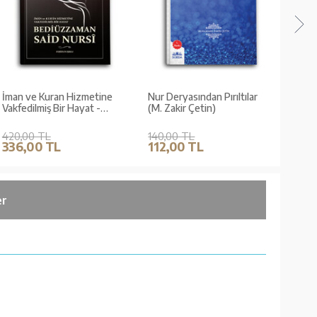
İman ve Kuran Hizmetine
Nur Deryasından Pırıltılar
Cenn
Vakfedilmiş Bir Hayat -
(M. Zakir Çetin)
Bediüzzaman Said Nursi
420,00 TL
140,00 TL
200,
336,00 TL
112,00 TL
160
er