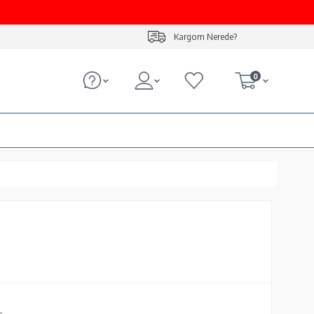
Kargom Nerede?
0
L