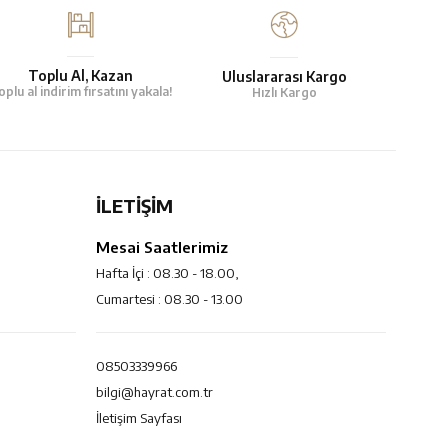
Toplu Al, Kazan
Uluslararası Kargo
oplu al indirim fırsatını yakala!
Hızlı Kargo
İLETİŞİM
Mesai Saatlerimiz
Hafta İçi : 08.30 - 18.00,
Cumartesi : 08.30 - 13.00
08503339966
bilgi@hayrat.com.tr
İletişim Sayfası