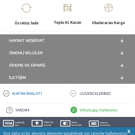
Toplu Al, Kazan
Uluslararası Kargo
Ücretsiz İade
HAYRAT NEŞRIYAT
ÖNEMLI BILGILER
ÖDEME VE SİPARİŞ
İLETİŞİM
KUR’AN İMALATI
GÜVENCELERİNİZ
YARDIM
Whatsapp Hatlarımız
X
Size daha iyi bir alışveriş deneyimi sunabilmek için çerezler kullanıyoruz.