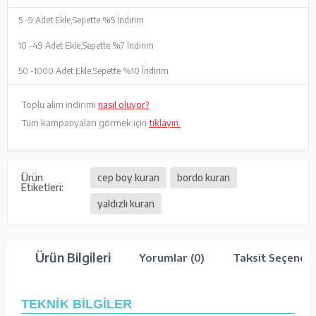
5 -
9 Adet Ekle,
Sepette %5 İndirim
10 -
49 Adet Ekle,
Sepette %7 İndirim
50 -
1000 Adet Ekle,
Sepette %10 İndirim
Toplu alım indirimi
nasıl oluyor?
Tüm kampanyaları görmek için
tıklayın.
Ürün
cep boy kuran
bordo kuran
Etiketleri:
yaldızlı kuran
Ürün Bilgileri
Yorumlar (0)
Taksit Seçenekl
TEKNİK BİLGİLER