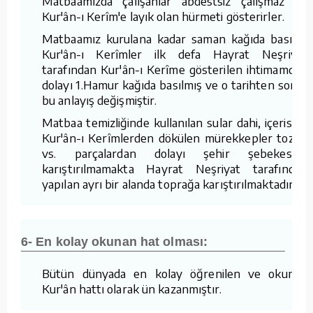
Matbaamızda çalışanlar abdestsiz çalışmaz ve
Kur'ân-ı Kerîm'e layık olan hürmeti gösterirler.
Matbaamız kurulana kadar saman kağıda basılan
Kur'ân-ı Kerîmler ilk defa Hayrat Neşriyat
tarafından Kur'ân-ı Kerîme gösterilen ihtimamdan
dolayı 1.Hamur kağıda basılmış ve o tarihten sonra
bu anlayış değişmiştir.
Matbaa temizliğinde kullanılan sular dahi, içerisine
Kur'ân-ı Kerîmlerden dökülen mürekkepler tozlar
vs. parçalardan dolayı şehir şebekesine
karıştırılmamakta Hayrat Neşriyat tarafından
yapılan ayrı bir alanda toprağa karıştırılmaktadır.
6- En kolay okunan hat olması:
Bütün dünyada en kolay öğrenilen ve okunan
Kur'ân hattı olarak ün kazanmıştır.