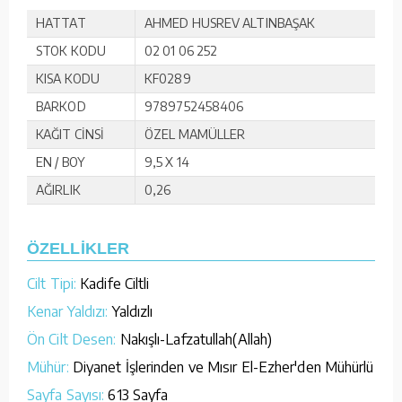
HATTAT
AHMED HUSREV ALTINBAŞAK
STOK KODU
02 01 06 252
KISA KODU
KF0289
BARKOD
9789752458406
KAĞIT CİNSİ
ÖZEL MAMÜLLER
EN / BOY
9,5 X 14
AĞIRLIK
0,26
ÖZELLİKLER
Cilt Tipi:
Kadife Ciltli
Kenar Yaldızı:
Yaldızlı
Ön Cilt Desen:
Nakışlı-Lafzatullah(Allah)
Mühür:
Diyanet İşlerinden ve Mısır El-Ezher'den Mühürlü
Sayfa Sayısı:
613 Sayfa