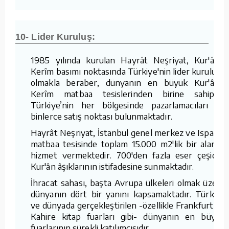
10- Lider Kuruluş:
1985 yılında kurulan Hayrât Neşriyat, Kur'ân-ı
Kerîm basımı noktasında Türkiye'nin lider kuruluşu
olmakla beraber, dünyanın en büyük Kur'ân-ı
Kerîm matbaa tesislerinden birine sahiptir.
Türkiye’nin her bölgesinde pazarlamacıları ve
binlerce satış noktası bulunmaktadır.
Hayrât Neşriyat, İstanbul genel merkez ve Isparta
matbaa tesisinde toplam 15.000 m2'lik bir alanda
hizmet vermektedir. 700'den fazla eser çeşidini
Kur'ân âşıklarının istifadesine sunmaktadır.
İhracat sahası, başta Avrupa ülkeleri olmak üzere
dünyanın dört bir yanını kapsamaktadır. Türkiye
ve dünyada gerçekleştirilen -özellikle Frankfurt ve
Kahire kitap fuarları gibi- dünyanın en büyük
fuarlarının sürekli katılımcısıdır.