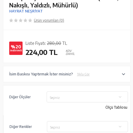
Nakışlı, Yaldızlı, Mühürlü)
HAYRAT NEŞRİYAT
Ürün yorumları (0)
Liste Fiyatı:
280,00
TL
%20
224,00
TL
indirimli
KDV
DAHİL
İsim Baskısı Yaptırmak İster misiniz?
Tıkla Gör
Diğer Ölçüler
Seçiniz
Ölçü Tablosu
Diğer Renkler
Seçiniz