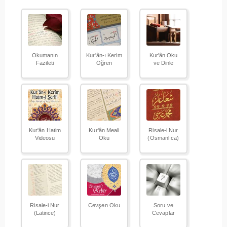
Okumanın
Kur'ân-ı Kerim
Kur'ân Oku
Fazileti
Öğren
ve Dinle
Kur'ân Hatim
Kur'ân Meali
Risale-i Nur
Videosu
Oku
(Osmanlıca)
Risale-i Nur
Cevşen Oku
Soru ve
(Latince)
Cevaplar