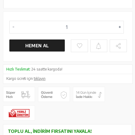
HEMEN AL
Hızlı Teslimat:
24 saatte kargoda!
Kargo ücreti için
tıklayın
TOPLU AL, İNDIRIM FIRSATINI YAKALA!