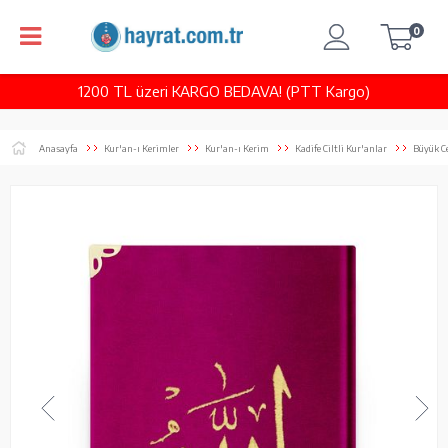
0
1200 TL üzeri KARGO BEDAVA! (PTT Kargo)
Anasayfa
Kur'an-ı Kerimler
Kur'an-ı Kerim
Kadife Ciltli Kur'anlar
Büyük C