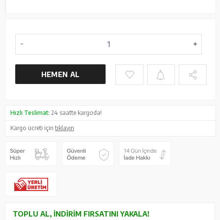
HEMEN AL
Hızlı Teslimat:
24 saatte kargoda!
Kargo ücreti için
tıklayın
TOPLU AL, İNDIRIM FIRSATINI YAKALA!