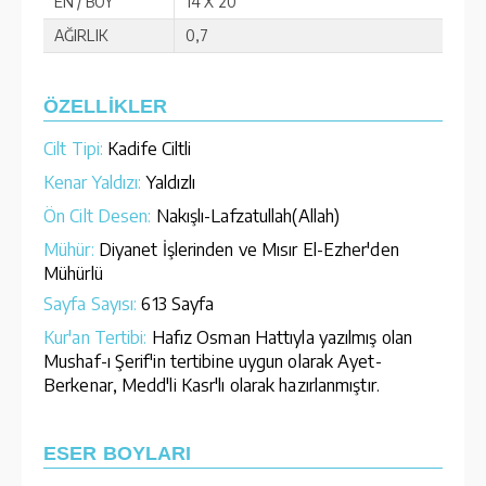
EN / BOY
14 X 20
AĞIRLIK
0,7
ÖZELLİKLER
Cilt Tipi:
Kadife Ciltli
Kenar Yaldızı:
Yaldızlı
Ön Cilt Desen:
Nakışlı-Lafzatullah(Allah)
Mühür:
Diyanet İşlerinden ve Mısır El-Ezher'den
Mühürlü
Sayfa Sayısı:
613 Sayfa
Kur'an Tertibi:
Hafız Osman Hattıyla yazılmış olan
Mushaf-ı Şerif'in tertibine uygun olarak Ayet-
Berkenar, Medd'li Kasr'lı olarak hazırlanmıştır.
ESER BOYLARI