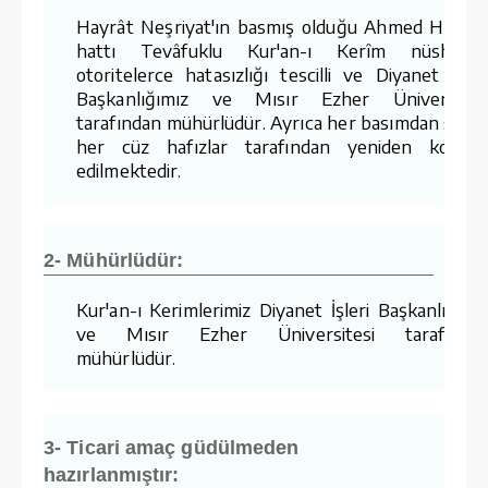
Hayrât Neşriyat'ın basmış olduğu Ahmed Hüsre
hattı Tevâfuklu Kur'an-ı Kerîm nüshaları
otoritelerce hatasızlığı tescilli ve Diyanet İşler
Başkanlığımız ve Mısır Ezher Üniversites
tarafından mühürlüdür. Ayrıca her basımdan sonr
her cüz hafızlar tarafından yeniden kontro
edilmektedir.
2- Mühürlüdür:
Kur'an-ı Kerimlerimiz Diyanet İşleri Başkanlığımı
ve Mısır Ezher Üniversitesi tarafında
mühürlüdür.
3- Ticari amaç güdülmeden
hazırlanmıştır: