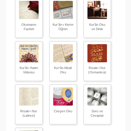
Okumanın
Kur'ân-ı Kerim
Kur'ân Oku
Fazileti
Öğren
ve Dinle
Kur'ân Hatim
Kur'ân Meali
Risale-i Nur
Videosu
Oku
(Osmanlıca)
Risale-i Nur
Cevşen Oku
Soru ve
(Latince)
Cevaplar