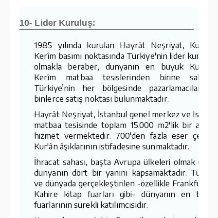
10- Lider Kuruluş:
1985 yılında kurulan Hayrât Neşriyat, Kur'ân-
Kerîm basımı noktasında Türkiye'nin lider kuruluş
olmakla beraber, dünyanın en büyük Kur'ân-
Kerîm matbaa tesislerinden birine sahiptir
Türkiye’nin her bölgesinde pazarlamacıları v
binlerce satış noktası bulunmaktadır.
Hayrât Neşriyat, İstanbul genel merkez ve Ispart
matbaa tesisinde toplam 15.000 m2'lik bir aland
hizmet vermektedir. 700'den fazla eser çeşidin
Kur'ân âşıklarının istifadesine sunmaktadır.
İhracat sahası, başta Avrupa ülkeleri olmak üzer
dünyanın dört bir yanını kapsamaktadır. Türkiy
ve dünyada gerçekleştirilen -özellikle Frankfurt v
Kahire kitap fuarları gibi- dünyanın en büyü
fuarlarının sürekli katılımcısıdır.