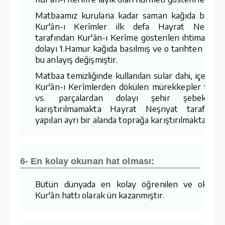
Matbaamız kurulana kadar saman kağıda basıla
Kur'ân-ı Kerîmler ilk defa Hayrat Neşriya
tarafından Kur'ân-ı Kerîme gösterilen ihtimamda
dolayı 1.Hamur kağıda basılmış ve o tarihten sonr
bu anlayış değişmiştir.
Matbaa temizliğinde kullanılan sular dahi, içerisin
Kur'ân-ı Kerîmlerden dökülen mürekkepler tozla
vs. parçalardan dolayı şehir şebekesin
karıştırılmamakta Hayrat Neşriyat tarafında
yapılan ayrı bir alanda toprağa karıştırılmaktadır.
6- En kolay okunan hat olması:
Bütün dünyada en kolay öğrenilen ve okuna
Kur'ân hattı olarak ün kazanmıştır.