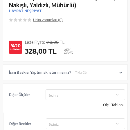
Nakışlı, Yaldızlı, Mühürlü)
HAYRAT NEŞRİYAT
Ürün yorumları (0)
Liste Fiyatı:
410,00
TL
%20
328,00
TL
indirimli
KDV
DAHİL
İsim Baskısı Yaptırmak İster misiniz?
Tıkla Gör
Diğer Ölçüler
Seçiniz
Ölçü Tablosu
Diğer Renkler
Seçiniz