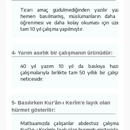
Ticari amaç güdülmediğinden yazılır yazılma
hemen basılmamış, müslümanların daha kola
öğrenmesi ve daha kolay okuması için üzerind
tam 10 yıl çalışma yapılmıştır.
4- Yarım asırlık bir çalışmanın ürünüdür:
40 yıl yazım 10 yıl da baskıya hazırlam
çalışmalarıyla birlikte tam 50 yıllık bir çalışmanı
neticesidir.
5- Basılırken Kur'ân-ı Kerîm'e layık olan
hürmet gösterilir:
Matbaamızda çalışanlar abdestsiz çalışmaz v
Kur'ân-ı Kerîm'e layık olan hürmeti gösterirler.