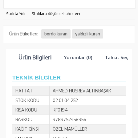
Stokta Yok
Stoklara düşünce haber ver
Ürün Etiketleri:
bordo kuran
yaldızlı kuran
Ürün Bilgileri
Yorumlar (0)
Taksit Seçenek
TEKNİK BİLGİLER
HATTAT
AHMED HUSREV ALTINBAŞAK
STOK KODU
02 01 04 252
KISA KODU
KF0194
BARKOD
9789752458956
KAĞIT CİNSİ
ÖZEL MAMÜLLER