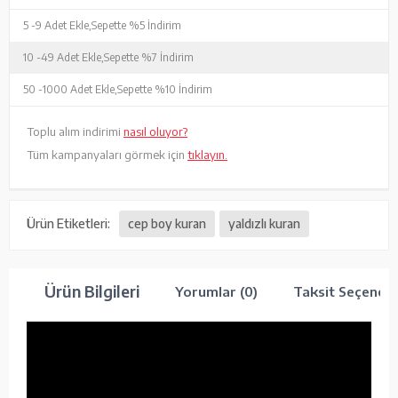
5 -
9 Adet Ekle,
Sepette %5 İndirim
10 -
49 Adet Ekle,
Sepette %7 İndirim
50 -
1000 Adet Ekle,
Sepette %10 İndirim
Toplu alım indirimi
nasıl oluyor?
Tüm kampanyaları görmek için
tıklayın.
Ürün Etiketleri:
cep boy kuran
yaldızlı kuran
Ürün Bilgileri
Yorumlar (0)
Taksit Seçenekl