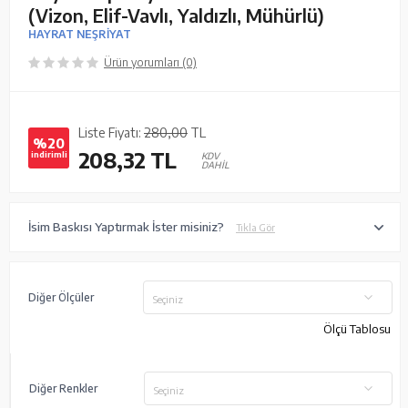
(Vizon, Elif-Vavlı, Yaldızlı, Mühürlü)
HAYRAT NEŞRİYAT
Ürün yorumları (0)
Liste Fiyatı:
280,00
TL
%20
208,32
TL
indirimli
KDV
DAHİL
İsim Baskısı Yaptırmak İster misiniz?
Tıkla Gör
Diğer Ölçüler
Seçiniz
Ölçü Tablosu
Diğer Renkler
Seçiniz