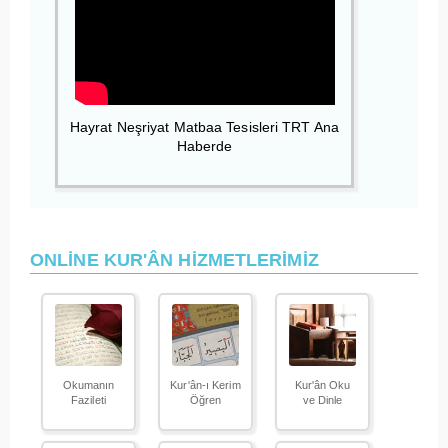
Hayrat Neşriyat Matbaa Tesisleri TRT Ana
Haberde
ONLİNE KUR'ÂN HİZMETLERİMİZ
Okumanın
Kur'ân-ı Kerim
Kur'ân Oku
Fazileti
Öğren
ve Dinle