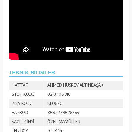
TEKNİK BİLGİLER
HATTAT
AHMED HUSREV ALTINBAŞAK
STOK KODU
02 01 06 316
KISA KODU
KF0670
BARKOD
8682279626765
KAĞIT CİNSİ
ÖZEL MAMÜLLER
EN / BOY
9,5 X 14