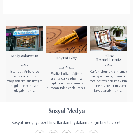
Mağazalarımız
Online
Hayrat Blog
Hizmetlerimiz
İstanbul, Ankara ve
Kur'an okumak, dinlemek
Faaliyet gösterdiğimiz
Isparta'da bulunan
ve öğrenmek için ayrıca
alanlarda yazdığımız
mağazalarımızın iletişim
meal ve tefsir okumak için
bilgilendirici yazılarımızı
bilgilerine buradan
online hizmetlerimizden
buradan takip edebilirsiniz.
ulaşabilirsiniz.
faydalanabilirsiniz.
Sosyal Medya
Sosyal medyaya özel fırsatlardan faydalanmak için bizi takip et!