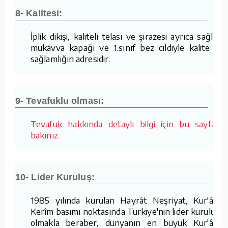
8- Kalitesi:
İplik dikişi, kaliteli telası ve şirazesi ayrıca sağlam
mukavva kapağı ve 1.sınıf bez cildiyle kalite ve
sağlamlığın adresidir.
9- Tevafuklu olması:
Tevafuk hakkında detaylı bilgi için bu sayfaya
bakınız.
10- Lider Kuruluş:
1985 yılında kurulan Hayrât Neşriyat, Kur'ân-ı
Kerîm basımı noktasında Türkiye'nin lider kuruluşu
olmakla beraber, dünyanın en büyük Kur'ân-ı