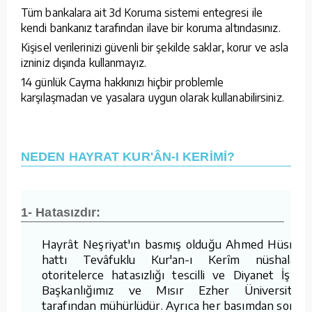
Tüm bankalara ait 3d Koruma sistemi entegresi ile
kendi bankanız tarafından ilave bir koruma altındasınız.
Kişisel verilerinizi güvenli bir şekilde saklar, korur ve asla
izniniz dışında kullanmayız.
14 günlük Cayma hakkınızı hiçbir problemle
karşılaşmadan ve yasalara uygun olarak kullanabilirsiniz.
NEDEN HAYRAT KUR'ÂN-I KERİMİ?
1- Hatasızdır:
Hayrât Neşriyat'ın basmış olduğu Ahmed Hüsrev
hattı Tevâfuklu Kur'an-ı Kerîm nüshaları,
otoritelerce hatasızlığı tescilli ve Diyanet İşleri
Başkanlığımız ve Mısır Ezher Üniversitesi
tarafından mühürlüdür. Ayrıca her basımdan sonra