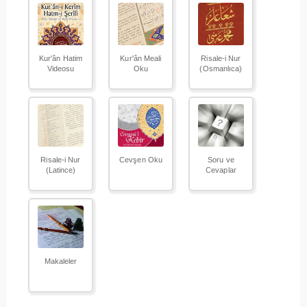
Kur'ân Hatim
Kur'ân Meali
Risale-i Nur
Videosu
Oku
(Osmanlıca)
Risale-i Nur
Cevşen Oku
Soru ve
(Latince)
Cevaplar
Makaleler