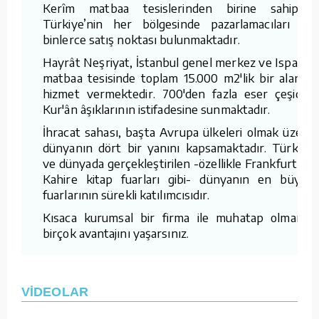
Kerîm matbaa tesislerinden birine sahiptir.
Türkiye’nin her bölgesinde pazarlamacıları ve
binlerce satış noktası bulunmaktadır.
Hayrât Neşriyat, İstanbul genel merkez ve Isparta
matbaa tesisinde toplam 15.000 m2'lik bir alanda
hizmet vermektedir. 700'den fazla eser çeşidini
Kur'ân âşıklarının istifadesine sunmaktadır.
İhracat sahası, başta Avrupa ülkeleri olmak üzere
dünyanın dört bir yanını kapsamaktadır. Türkiye
ve dünyada gerçekleştirilen -özellikle Frankfurt ve
Kahire kitap fuarları gibi- dünyanın en büyük
fuarlarının sürekli katılımcısıdır.
Kısaca kurumsal bir firma ile muhatap olmanın
birçok avantajını yaşarsınız.
VİDEOLAR