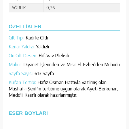
AĞIRLIK
0,26
ÖZELLİKLER
Cilt Tipi:
Kadife Ciltli
Kenar Yaldızı:
Yaldızlı
Ön Cilt Desen:
Elif-Vav Pleksili
Mühür:
Diyanet İşlerinden ve Mısır El-Ezher'den Mühürlü
Sayfa Sayısı:
613 Sayfa
Kur'an Tertibi:
Hafız Osman Hattıyla yazılmış olan
Mushaf-ı Şerif'in tertibine uygun olarak Ayet-Berkenar,
Medd'li Kasr'lı olarak hazırlanmıştır.
ESER BOYLARI