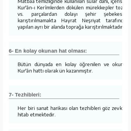
Matbaa temizliğinde kullanılan sular dahi, içerisine
Kur'ân-ı Kerîmlerden dökülen mürekkepler tozlar
vs. parçalardan dolayı şehir şebekesine
karıştırılmamakta Hayrat Neşriyat tarafından
yapılan ayrı bir alanda toprağa karıştırılmaktadır.
6- En kolay okunan hat olması:
Bütün dünyada en kolay öğrenilen ve okunan
Kur'ân hattı olarak ün kazanmıştır.
7- Tezhibleri:
Her biri sanat harikası olan tezhibleri göz zevkine
hitab etmektedir.