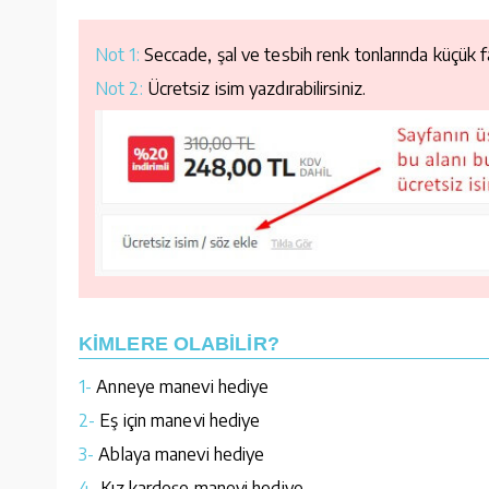
Not 1:
Seccade, şal ve tesbih renk tonlarında küçük far
Not 2:
Ücretsiz isim yazdırabilirsiniz.
KİMLERE OLABİLİR?
1-
Anneye manevi hediye
2-
Eş için manevi hediye
3-
Ablaya manevi hediye
4-
Kız kardeşe manevi hediye