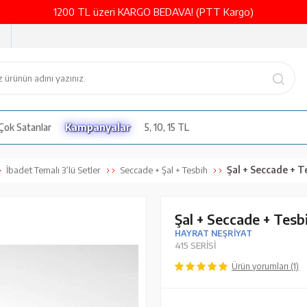
1200 TL üzeri KARGO BEDAVA! (PTT Kargo)
Çok Satanlar
Kampanyalar
5, 10, 15 TL
Şal + Seccade + Te
İbadet Temalı 3’lü Setler
Seccade + Şal + Tesbih
Şal + Seccade + Tesb
HAYRAT NEŞRİYAT
415 SERİSİ
Ürün yorumları (1)