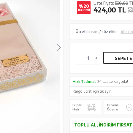
Liste Fiyatı:
530,00
T
%20
424,00
TL
KD
indirimli
DAH
Ücretsiz isim / söz ekle
Tıkla Gö
SEPETE
Hızlı Teslimat:
24 saatte kargoda!
Kargo ücreti için
tıklayın
TOPLU AL, İNDIRIM FIRSAT