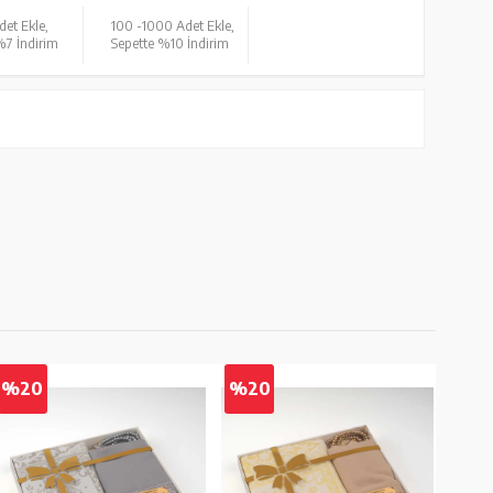
det Ekle,
100 -
1000 Adet Ekle,
%7 İndirim
Sepette %10 İndirim
%20
%20
%2