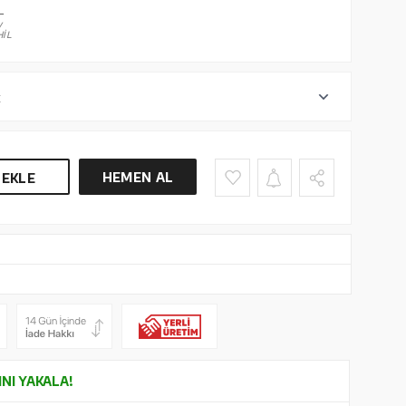
L
V
İL
r
HEMEN AL
 EKLE
INI YAKALA!