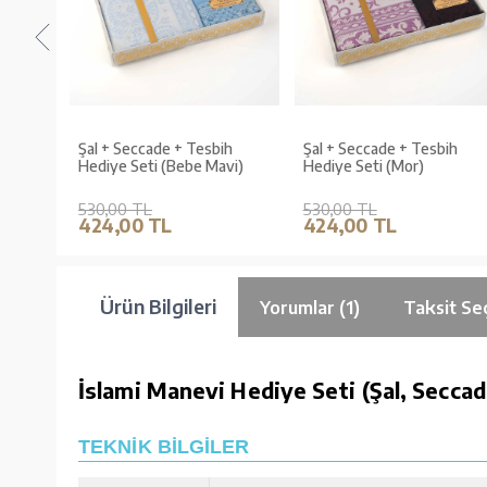
ih
Şal + Seccade + Tesbih
Şal + Seccade + Tesbih
Hediye Seti (Bebe Mavi)
Hediye Seti (Mor)
530,00 TL
530,00 TL
424,00 TL
424,00 TL
Ürün Bilgileri
Yorumlar (1)
Taksit Se
İslami Manevi Hediye Seti (Şal, Seccad
TEKNİK BİLGİLER