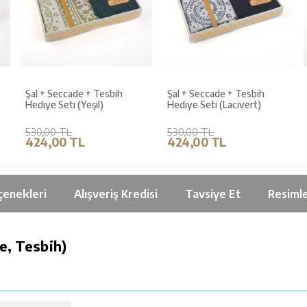
Şal + Seccade + Tesbih
Şal + Seccade + Tesbih
Hediye Seti (Yeşil)
Hediye Seti (Lacivert)
530,00 TL
530,00 TL
424,00 TL
424,00 TL
çenekleri
Alışveriş Kredisi
Tavsiye Et
Resiml
e, Tesbih)