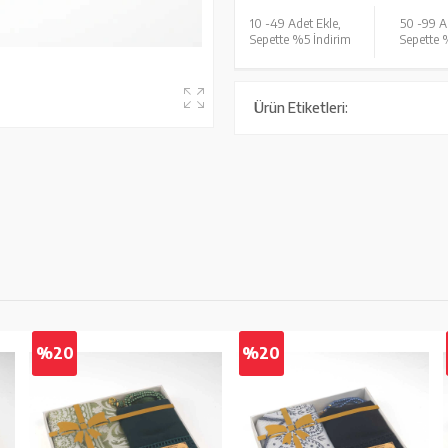
10 -
49 Adet Ekle,
50 -
99 A
Sepette %5 İndirim
Sepette 
Ürün Etiketleri:
%20
%20