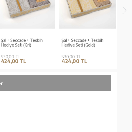
Şal + Seccade + Tesbih
Şal + Seccade + Tesbih
Şal 
Hediye Seti (Gri)
Hediye Seti (Gold)
Hediy
530,00 TL
530,00 TL
530,
424,00 TL
424,00 TL
424
er