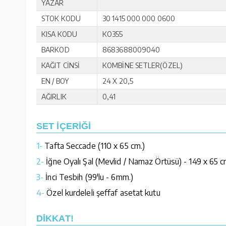
YAZAR
STOK KODU
30 1415 000 000 0600
KISA KODU
KO355
BARKOD
8683688009040
KAĞIT CİNSİ
KOMBİNE SETLER(ÖZEL)
EN / BOY
24 X 20,5
AĞIRLIK
0,41
SET İÇERİĞİ
1-
Tafta Seccade (110 x 65 cm.)
2-
İğne Oyalı Şal (Mevlid / Namaz Örtüsü) - 149 x 65 c
3-
İnci Tesbih (99'lu - 6mm.)
4-
Özel kurdeleli şeffaf asetat kutu
DİKKAT!