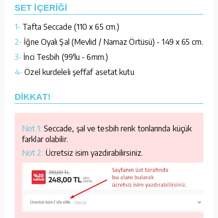
SET İÇERİĞİ
1-
Tafta Seccade (110 x 65 cm.)
2-
İğne Oyalı Şal (Mevlid / Namaz Örtüsü) - 149 x 65 cm.
3-
İnci Tesbih (99'lu - 6mm.)
4-
Özel kurdeleli şeffaf asetat kutu
DİKKAT!
Not 1:
Seccade, şal ve tesbih renk tonlarında küçük
farklar olabilir.
Not 2:
Ücretsiz isim yazdırabilirsiniz.