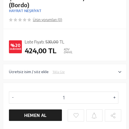
(Bordo)
HAYRAT NEŞRİYAT
Ürün yorumları (0)
Liste Fiyatı:
530,00
TL
%20
424,00
TL
indirimli
KDV
DAHİL
Ücretsiz isim / söz ekle
Tıkla Gör
HEMEN AL