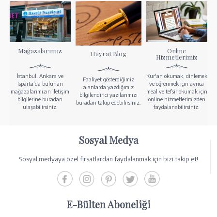
Mağazalarımız
Online
Hayrat Blog
Hizmetlerimiz
İstanbul, Ankara ve
Kur'an okumak, dinlemek
Faaliyet gösterdiğimiz
Isparta'da bulunan
ve öğrenmek için ayrıca
alanlarda yazdığımız
mağazalarımızın iletişim
meal ve tefsir okumak için
bilgilendirici yazılarımızı
bilgilerine buradan
online hizmetlerimizden
buradan takip edebilirsiniz.
ulaşabilirsiniz.
faydalanabilirsiniz.
Sosyal Medya
Sosyal medyaya özel fırsatlardan faydalanmak için bizi takip et!
E-Bülten Aboneliği