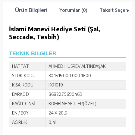
Ürün Bilgileri
Yorumlar (0)
Taksit Seçenekl
İslami Manevi Hediye Seti (Şal,
Seccade, Tesbih)
TEKNİK BİLGİLER
HATTAT
AHMED HUSREV ALTINBAŞAK
STOK KODU
30 1415 000 000 1800
KISA KODU
KO1019
BARKOD
8682279690469
KAĞIT CİNSİ
KOMBİNE SETLER(ÖZEL)
EN / BOY
24 X 20,5
AĞIRLIK
0,41