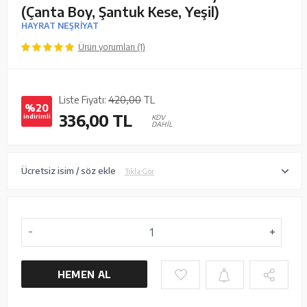
(Çanta Boy, Şantuk Kese, Yeşil)
HAYRAT NEŞRİYAT
Ürün yorumları (1)
Liste Fiyatı:
420,00
TL
%20
336,00
TL
indirimli
KDV
DAHİL
Ücretsiz isim / söz ekle
Tıkla Gör
HEMEN AL