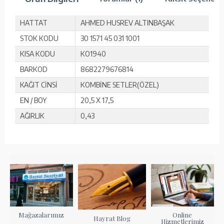
HATTAT
AHMED HUSREV ALTINBAŞAK
STOK KODU
30 1571 45 031 1001
KISA KODU
KO1940
BARKOD
8682279676814
KAĞIT CİNSİ
KOMBİNE SETLER(ÖZEL)
EN / BOY
20,5 X 17,5
AĞIRLIK
0,43
Mağazalarımız
Online
Hayrat Blog
Hizmetlerimiz